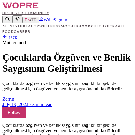
DISCOVER
COMMUNITY
Write
Sign in
EN
/
TR
ALL
STYLE
BEAUTY
WELLNESS
MOTHERHOOD
CULTURE
TRAVEL
FOOD
CAREER
Back
Motherhood
Çocuklarda Özgüven ve Benlik
Saygısının Geliştirilmesi
Çocuklarda özgüven ve benlik saygısının sağlıklı bir şekilde
gelişebilmesi için özgüven ve benlik saygısı önemli faktörlerdir.
Zerrin
July 19, 2023
·
3
min read
Follow
Çocuklarda özgüven ve benlik saygısının sağlıklı bir şekilde
gelişebilmesi için özgüven ve benlik saygısı önemli faktörlerdir.