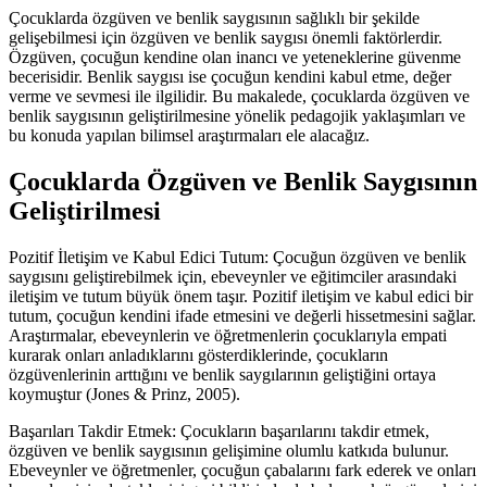
Çocuklarda özgüven ve benlik saygısının sağlıklı bir şekilde
gelişebilmesi için özgüven ve benlik saygısı önemli faktörlerdir.
Özgüven, çocuğun kendine olan inancı ve yeteneklerine güvenme
becerisidir. Benlik saygısı ise çocuğun kendini kabul etme, değer
verme ve sevmesi ile ilgilidir. Bu makalede, çocuklarda özgüven ve
benlik saygısının geliştirilmesine yönelik pedagojik yaklaşımları ve
bu konuda yapılan bilimsel araştırmaları ele alacağız.
Çocuklarda Özgüven ve Benlik Saygısının
Geliştirilmesi
Pozitif İletişim ve Kabul Edici Tutum: Çocuğun özgüven ve benlik
saygısını geliştirebilmek için, ebeveynler ve eğitimciler arasındaki
iletişim ve tutum büyük önem taşır. Pozitif iletişim ve kabul edici bir
tutum, çocuğun kendini ifade etmesini ve değerli hissetmesini sağlar.
Araştırmalar, ebeveynlerin ve öğretmenlerin çocuklarıyla empati
kurarak onları anladıklarını gösterdiklerinde, çocukların
özgüvenlerinin arttığını ve benlik saygılarının geliştiğini ortaya
koymuştur (Jones & Prinz, 2005).
Başarıları Takdir Etmek: Çocukların başarılarını takdir etmek,
özgüven ve benlik saygısının gelişimine olumlu katkıda bulunur.
Ebeveynler ve öğretmenler, çocuğun çabalarını fark ederek ve onları