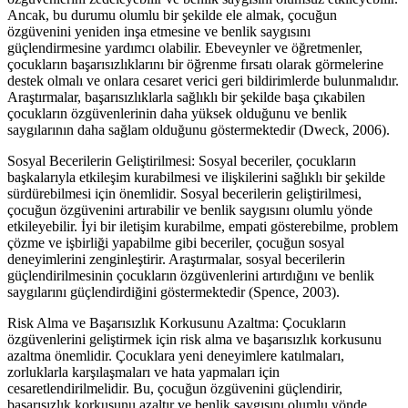
Ancak, bu durumu olumlu bir şekilde ele almak, çocuğun
özgüvenini yeniden inşa etmesine ve benlik saygısını
güçlendirmesine yardımcı olabilir. Ebeveynler ve öğretmenler,
çocukların başarısızlıklarını bir öğrenme fırsatı olarak görmelerine
destek olmalı ve onlara cesaret verici geri bildirimlerde bulunmalıdır.
Araştırmalar, başarısızlıklarla sağlıklı bir şekilde başa çıkabilen
çocukların özgüvenlerinin daha yüksek olduğunu ve benlik
saygılarının daha sağlam olduğunu göstermektedir (Dweck, 2006).
Sosyal Becerilerin Geliştirilmesi: Sosyal beceriler, çocukların
başkalarıyla etkileşim kurabilmesi ve ilişkilerini sağlıklı bir şekilde
sürdürebilmesi için önemlidir. Sosyal becerilerin geliştirilmesi,
çocuğun özgüvenini artırabilir ve benlik saygısını olumlu yönde
etkileyebilir. İyi bir iletişim kurabilme, empati gösterebilme, problem
çözme ve işbirliği yapabilme gibi beceriler, çocuğun sosyal
deneyimlerini zenginleştirir. Araştırmalar, sosyal becerilerin
güçlendirilmesinin çocukların özgüvenlerini artırdığını ve benlik
saygılarını güçlendirdiğini göstermektedir (Spence, 2003).
Risk Alma ve Başarısızlık Korkusunu Azaltma: Çocukların
özgüvenlerini geliştirmek için risk alma ve başarısızlık korkusunu
azaltma önemlidir. Çocuklara yeni deneyimlere katılmaları,
zorluklarla karşılaşmaları ve hata yapmaları için
cesaretlendirilmelidir. Bu, çocuğun özgüvenini güçlendirir,
başarısızlık korkusunu azaltır ve benlik saygısını olumlu yönde