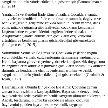
saygılarını olumlu yönde etkilediğini göstermiştir (Brummelman et
al., 2014).
Yaratıcılığa ve Kendini İfade Etme Fırsatları: Çocuklara yaratıcı
aktiviteler ve kendilerini ifade etme fırsatları sunmak, özgüven ve
benlik saygısının gelişimine katkıda bulunur. Resim yapma, dans
etme, müzikle uğraşma gibi faaliyetler, çocukların kendilerini
keşfetmelerine ve yeteneklerini sergilemelerine olanak tanır.
Araştırmalar, yaratıcı aktivitelerin çocukların özgüvenlerini
artırdığını ve benlik saygılarını güçlendirdiğini göstermektedir
(Lindgren et al., 2015).
Sorumluluk Verme ve Bağımsızlık: Çocuklara yaşlarına uygun
sorumluluklar vermek, özgüvenlerinin gelişmesine yardımcı olur.
Kendi başlarına görevleri yerine getirmeleri, bağımsızlık duygusunu
ve özgüvenlerini artırır. Araştırmalar, çocukların sorumluluk aldıkları
durumlarda kendilerine olan güvenlerinin arttığını ve benlik
saygılarının olumlu yönde etkilendiğini göstermektedir (Grolnick &
Ryan, 1989).
Başarısızlıkları Olumlu Bir Şekilde Ele Alma: Çocuklar zaman
zaman başarısızlıklarla karşılaşabilirler. Başarısızlık deneyimleri,
özgüvenlerini zedeleyebilir ve benlik saygısını olumsuz etkileyebilir.
Ancak, bu durumu olumlu bir şekilde ele almak, çocuğun
özgüvenini yeniden inşa etmesine ve benlik saygısını