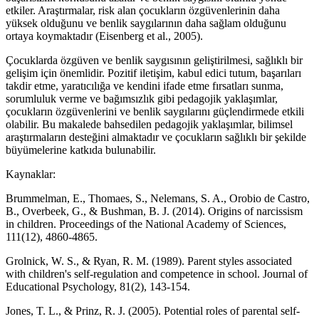
etkiler. Araştırmalar, risk alan çocukların özgüvenlerinin daha
yüksek olduğunu ve benlik saygılarının daha sağlam olduğunu
ortaya koymaktadır (Eisenberg et al., 2005).
Çocuklarda özgüven ve benlik saygısının geliştirilmesi, sağlıklı bir
gelişim için önemlidir. Pozitif iletişim, kabul edici tutum, başarıları
takdir etme, yaratıcılığa ve kendini ifade etme fırsatları sunma,
sorumluluk verme ve bağımsızlık gibi pedagojik yaklaşımlar,
çocukların özgüvenlerini ve benlik saygılarını güçlendirmede etkili
olabilir. Bu makalede bahsedilen pedagojik yaklaşımlar, bilimsel
araştırmaların desteğini almaktadır ve çocukların sağlıklı bir şekilde
büyümelerine katkıda bulunabilir.
Kaynaklar:
Brummelman, E., Thomaes, S., Nelemans, S. A., Orobio de Castro,
B., Overbeek, G., & Bushman, B. J. (2014). Origins of narcissism
in children. Proceedings of the National Academy of Sciences,
111(12), 4860-4865.
Grolnick, W. S., & Ryan, R. M. (1989). Parent styles associated
with children's self-regulation and competence in school. Journal of
Educational Psychology, 81(2), 143-154.
Jones, T. L., & Prinz, R. J. (2005). Potential roles of parental self-