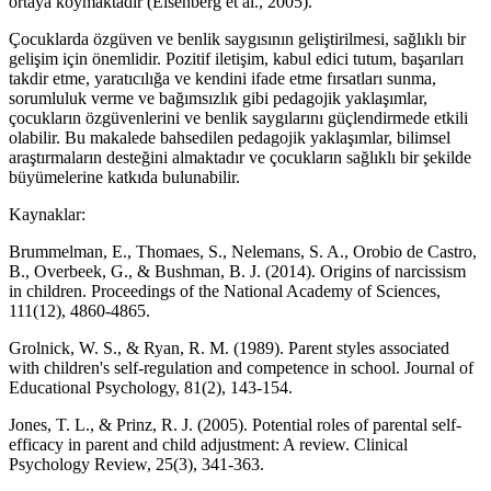
ortaya koymaktadır (Eisenberg et al., 2005).
Çocuklarda özgüven ve benlik saygısının geliştirilmesi, sağlıklı bir
gelişim için önemlidir. Pozitif iletişim, kabul edici tutum, başarıları
takdir etme, yaratıcılığa ve kendini ifade etme fırsatları sunma,
sorumluluk verme ve bağımsızlık gibi pedagojik yaklaşımlar,
çocukların özgüvenlerini ve benlik saygılarını güçlendirmede etkili
olabilir. Bu makalede bahsedilen pedagojik yaklaşımlar, bilimsel
araştırmaların desteğini almaktadır ve çocukların sağlıklı bir şekilde
büyümelerine katkıda bulunabilir.
Kaynaklar:
Brummelman, E., Thomaes, S., Nelemans, S. A., Orobio de Castro,
B., Overbeek, G., & Bushman, B. J. (2014). Origins of narcissism
in children. Proceedings of the National Academy of Sciences,
111(12), 4860-4865.
Grolnick, W. S., & Ryan, R. M. (1989). Parent styles associated
with children's self-regulation and competence in school. Journal of
Educational Psychology, 81(2), 143-154.
Jones, T. L., & Prinz, R. J. (2005). Potential roles of parental self-
efficacy in parent and child adjustment: A review. Clinical
Psychology Review, 25(3), 341-363.