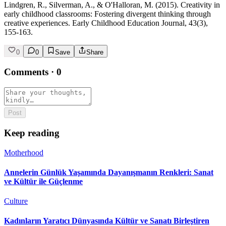
Lindgren, R., Silverman, A., & O'Halloran, M. (2015). Creativity in
early childhood classrooms: Fostering divergent thinking through
creative experiences. Early Childhood Education Journal, 43(3),
155-163.
0
0
Save
Share
Comments
·
0
Post
Keep reading
Motherhood
Annelerin Günlük Yaşamında Dayanışmanın Renkleri: Sanat
ve Kültür ile Güçlenme
Culture
Kadınların Yaratıcı Dünyasında Kültür ve Sanatı Birleştiren