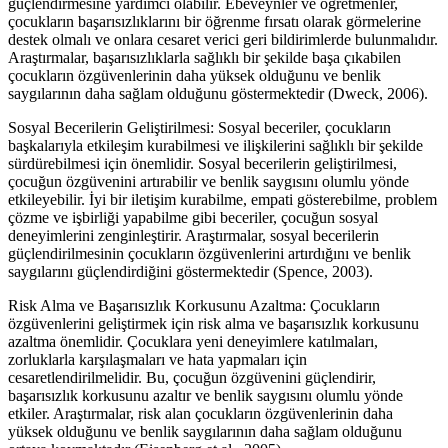
güçlendirmesine yardımcı olabilir. Ebeveynler ve öğretmenler,
çocukların başarısızlıklarını bir öğrenme fırsatı olarak görmelerine
destek olmalı ve onlara cesaret verici geri bildirimlerde bulunmalıdır.
Araştırmalar, başarısızlıklarla sağlıklı bir şekilde başa çıkabilen
çocukların özgüvenlerinin daha yüksek olduğunu ve benlik
saygılarının daha sağlam olduğunu göstermektedir (Dweck, 2006).
Sosyal Becerilerin Geliştirilmesi: Sosyal beceriler, çocukların
başkalarıyla etkileşim kurabilmesi ve ilişkilerini sağlıklı bir şekilde
sürdürebilmesi için önemlidir. Sosyal becerilerin geliştirilmesi,
çocuğun özgüvenini artırabilir ve benlik saygısını olumlu yönde
etkileyebilir. İyi bir iletişim kurabilme, empati gösterebilme, problem
çözme ve işbirliği yapabilme gibi beceriler, çocuğun sosyal
deneyimlerini zenginleştirir. Araştırmalar, sosyal becerilerin
güçlendirilmesinin çocukların özgüvenlerini artırdığını ve benlik
saygılarını güçlendirdiğini göstermektedir (Spence, 2003).
Risk Alma ve Başarısızlık Korkusunu Azaltma: Çocukların
özgüvenlerini geliştirmek için risk alma ve başarısızlık korkusunu
azaltma önemlidir. Çocuklara yeni deneyimlere katılmaları,
zorluklarla karşılaşmaları ve hata yapmaları için
cesaretlendirilmelidir. Bu, çocuğun özgüvenini güçlendirir,
başarısızlık korkusunu azaltır ve benlik saygısını olumlu yönde
etkiler. Araştırmalar, risk alan çocukların özgüvenlerinin daha
yüksek olduğunu ve benlik saygılarının daha sağlam olduğunu