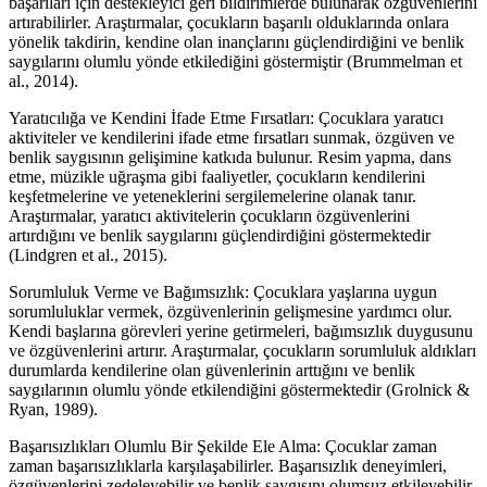
başarıları için destekleyici geri bildirimlerde bulunarak özgüvenlerini
artırabilirler. Araştırmalar, çocukların başarılı olduklarında onlara
yönelik takdirin, kendine olan inançlarını güçlendirdiğini ve benlik
saygılarını olumlu yönde etkilediğini göstermiştir (Brummelman et
al., 2014).
Yaratıcılığa ve Kendini İfade Etme Fırsatları: Çocuklara yaratıcı
aktiviteler ve kendilerini ifade etme fırsatları sunmak, özgüven ve
benlik saygısının gelişimine katkıda bulunur. Resim yapma, dans
etme, müzikle uğraşma gibi faaliyetler, çocukların kendilerini
keşfetmelerine ve yeteneklerini sergilemelerine olanak tanır.
Araştırmalar, yaratıcı aktivitelerin çocukların özgüvenlerini
artırdığını ve benlik saygılarını güçlendirdiğini göstermektedir
(Lindgren et al., 2015).
Sorumluluk Verme ve Bağımsızlık: Çocuklara yaşlarına uygun
sorumluluklar vermek, özgüvenlerinin gelişmesine yardımcı olur.
Kendi başlarına görevleri yerine getirmeleri, bağımsızlık duygusunu
ve özgüvenlerini artırır. Araştırmalar, çocukların sorumluluk aldıkları
durumlarda kendilerine olan güvenlerinin arttığını ve benlik
saygılarının olumlu yönde etkilendiğini göstermektedir (Grolnick &
Ryan, 1989).
Başarısızlıkları Olumlu Bir Şekilde Ele Alma: Çocuklar zaman
zaman başarısızlıklarla karşılaşabilirler. Başarısızlık deneyimleri,
özgüvenlerini zedeleyebilir ve benlik saygısını olumsuz etkileyebilir.