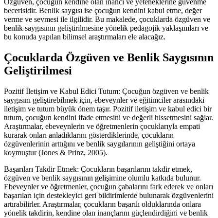
Özgüven, çocuğun kendine olan inancı ve yeteneklerine güvenme
becerisidir. Benlik saygısı ise çocuğun kendini kabul etme, değer
verme ve sevmesi ile ilgilidir. Bu makalede, çocuklarda özgüven ve
benlik saygısının geliştirilmesine yönelik pedagojik yaklaşımları ve
bu konuda yapılan bilimsel araştırmaları ele alacağız.
Çocuklarda Özgüven ve Benlik Saygısının
Geliştirilmesi
Pozitif İletişim ve Kabul Edici Tutum: Çocuğun özgüven ve benlik
saygısını geliştirebilmek için, ebeveynler ve eğitimciler arasındaki
iletişim ve tutum büyük önem taşır. Pozitif iletişim ve kabul edici bir
tutum, çocuğun kendini ifade etmesini ve değerli hissetmesini sağlar.
Araştırmalar, ebeveynlerin ve öğretmenlerin çocuklarıyla empati
kurarak onları anladıklarını gösterdiklerinde, çocukların
özgüvenlerinin arttığını ve benlik saygılarının geliştiğini ortaya
koymuştur (Jones & Prinz, 2005).
Başarıları Takdir Etmek: Çocukların başarılarını takdir etmek,
özgüven ve benlik saygısının gelişimine olumlu katkıda bulunur.
Ebeveynler ve öğretmenler, çocuğun çabalarını fark ederek ve onları
başarıları için destekleyici geri bildirimlerde bulunarak özgüvenlerini
artırabilirler. Araştırmalar, çocukların başarılı olduklarında onlara
yönelik takdirin, kendine olan inançlarını güçlendirdiğini ve benlik