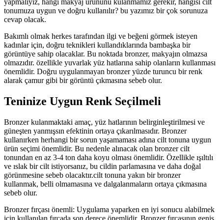
yapmalıyız, hangi makyaj ürününü kulanmamız gerekir, hangisi cilt
tonumuza uygun ve doğru kullanılır? bu yazımız bir çok sorunuza
cevap olacak.
Bakımlı olmak herkes tarafından ilgi ve beğeni görmek isteyen
kadınlar için, doğru teknikleri kullandıklarında bambaşka bir
görüntüye sahip olacaklar. Bu noktada bronzer, makyajın olmazsa
olmazıdır. özellikle yuvarlak yüz hatlarına sahip olanların kullanması
önemlidir. Doğru uygulanmayan bronzer yüzde turuncu bir renk
alarak çamur gibi bir görüntü çıkmasına sebeb olur.
Teninize Uygun Renk Seçilmeli
Bronzer kulanmaktaki amaç, yüz hatlarının belirginleştirilmesi ve
güneşten yanmışsın efektinin ortaya çıkarılmasıdır. Bronzer
kullanırken herhangi bir sorun yaşamaması adına cilt tonuna uygun
ürün seçimi önemlidir. Bu nedenle alınacak olan bronzer cilt
tonundan en az 3-4 ton daha koyu olması önemlidir. Özellikle ışıltılı
ve ıslak bir cilt istiyorsanız, bu cildin parlamasına ve daha doğal
görünmesine sebeb olacaktır.cilt tonuna yakın bir bronzer
kullanmak, belli olmamasına ve dalgalanmaların ortaya çıkmasına
sebeb olur.
Bronzer fırçası önemli: Uygulama yaparken en iyi sonucu alabilmek
için kullanılan fırçada son derece önemlidir. Bronzer fırçasının geniş