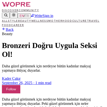
DISCOVER
COMMUNITY
Write
Sign in
EN
/
TR
ALL
STYLE
BEAUTY
WELLNESS
MOTHERHOOD
CULTURE
TRAVEL
FOOD
CAREER
Back
Beauty
Bronzeri Doğru Uygula Seksi
Ol!
Daha güzel görünmek için nerdeyse bütün kadınlar makyaj
yapmaya ihtiyaç duyarlar.
Kader Çakır
September 26, 2025
·
1
min read
Follow
Daha güzel görünmek için nerdeyse bütün kadınlar makyaj
yapmaya ihtiyaç duyarlar. Peki güzel görünmek için neler