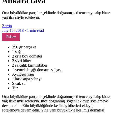
Ankara tava
Orta büyüklükte parçalar şeklinde doğranmış eti tencereye alıp biraz
yağ ilavesiyle soteleyin.
Zerrin
July 15, 2018
·
1
min read
Follow
350 gr parça et
1 soğan
2 orta boy domates
2 sivri biber
2 salçalık kırmızıbiber
1 yemek kaşığı domates salçası
Ayçiçeği yağı
1 kase arpa şehriye
Sıcak su
Tuz
Orta büyüklükte parçalar şeklinde doğranmış eti tencereye alıp biraz
yağ ilavesiyle soteleyin. İnce doğranmış soğanı ekleyip sotelemeye
devam edin. Etin büyüklüğünde kesilmiş biberleri ekleyip
sotelemeye devam edin. Yine yanı büyüklükte kesilmiş domatesi