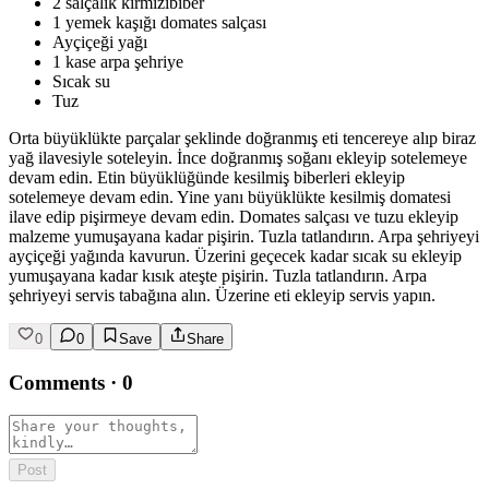
2 salçalık kırmızıbiber
1 yemek kaşığı domates salçası
Ayçiçeği yağı
1 kase arpa şehriye
Sıcak su
Tuz
Orta büyüklükte parçalar şeklinde doğranmış eti tencereye alıp biraz
yağ ilavesiyle soteleyin. İnce doğranmış soğanı ekleyip sotelemeye
devam edin. Etin büyüklüğünde kesilmiş biberleri ekleyip
sotelemeye devam edin. Yine yanı büyüklükte kesilmiş domatesi
ilave edip pişirmeye devam edin. Domates salçası ve tuzu ekleyip
malzeme yumuşayana kadar pişirin. Tuzla tatlandırın. Arpa şehriyeyi
ayçiçeği yağında kavurun. Üzerini geçecek kadar sıcak su ekleyip
yumuşayana kadar kısık ateşte pişirin. Tuzla tatlandırın. Arpa
şehriyeyi servis tabağına alın. Üzerine eti ekleyip servis yapın.
0
0
Save
Share
Comments
·
0
Post