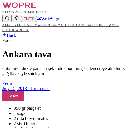
DISCOVER
COMMUNITY
Write
Sign in
EN
/
TR
ALL
STYLE
BEAUTY
WELLNESS
MOTHERHOOD
CULTURE
TRAVEL
FOOD
CAREER
Back
Food
Ankara tava
Orta büyüklükte parçalar şeklinde doğranmış eti tencereye alıp biraz
yağ ilavesiyle soteleyin.
Zerrin
July 15, 2018
·
1
min read
Follow
350 gr parça et
1 soğan
2 orta boy domates
2 sivri biber