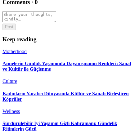
Comments
·
0
Post
Keep reading
Motherhood
Annelerin Günlük Yaşamında Dayanışmanın Renkleri: Sanat
ve Kültür ile Güçlenme
Culture
Kadınların Yaratıcı Dünyasında Kültür ve Sanatı Birleştiren
Köprüler
Wellness
Sürdürülebilir İyi Yaşamın Gizli Kahramanı: Gündelik
Ritimlerin Gücü