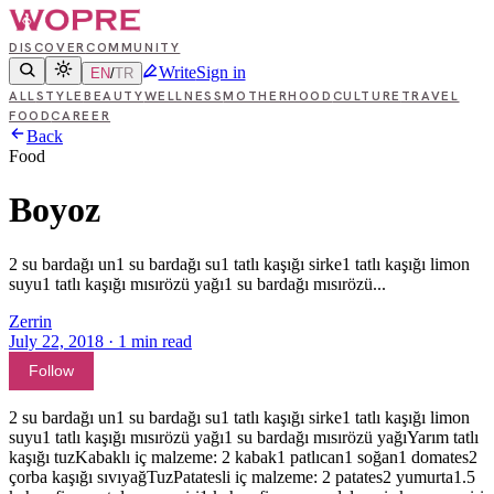
DISCOVER
COMMUNITY
Write
Sign in
EN
/
TR
ALL
STYLE
BEAUTY
WELLNESS
MOTHERHOOD
CULTURE
TRAVEL
FOOD
CAREER
Back
Food
Boyoz
2 su bardağı un1 su bardağı su1 tatlı kaşığı sirke1 tatlı kaşığı limon
suyu1 tatlı kaşığı mısırözü yağı1 su bardağı mısırözü...
Zerrin
July 22, 2018
·
1
min read
Follow
2 su bardağı un1 su bardağı su1 tatlı kaşığı sirke1 tatlı kaşığı limon
suyu1 tatlı kaşığı mısırözü yağı1 su bardağı mısırözü yağıYarım tatlı
kaşığı tuzKabaklı iç malzeme: 2 kabak1 patlıcan1 soğan1 domates2
çorba kaşığı sıvıyağTuzPatatesli iç malzeme: 2 patates2 yumurta1.5