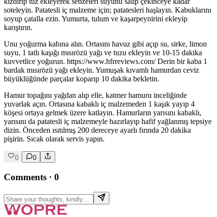
kızdırıp tuz ekleyerek sebzeleri suyunu salıp çekinceye kadar
soteleyin. Patatesli iç malzeme için; patatesleri haşlayın. Kabuklarını
soyup çatalla ezin. Yumurta, tulum ve kaşarpeynirini ekleyip
karıştırın.
Unu yoğurma kabına alın. Ortasını havuz gibi açıp su, sirke, limon
suyu, 1 tatlı kaşığı mısırözü yağı ve tuzu ekleyin ve 10-15 dakika
kuvvetlice yoğurun. https://www.hfrreviews.com/ Derin bir kaba 1
bardak mısırözü yağı ekleyin. Yumuşak kıvamlı hamurdan ceviz
büyüklüğünde parçalar koparıp 10 dakika bekletin.
Hamur topağını yağdan alıp elle, katmer hamuru inceliğinde
yuvarlak açın. Ortasına kabaklı iç malzemeden 1 kaşık yayıp 4
köşesi ortaya gelmek üzere katlayın. Hamurların yarısını kabaklı,
yarısını da patatesli iç malzemeyle hazırlayıp hafif yağlanmış tepsiye
dizin. Önceden ısıtılmış 200 dereceye ayarlı fırında 20 dakika
pişirin. Sıcak olarak servis yapın.
0
0
Comments
·
0