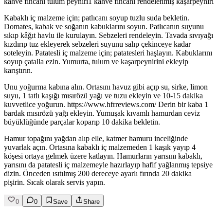
kahve fincanı tulum peyniri1 kahve fincanı rendelenmiş kaşarpeyniri
Kabaklı iç malzeme için; patlıcanı soyup tuzlu suda bekletin.
Domates, kabak ve soğanın kabuklarını soyun. Patlıcanın suyunu
sıkıp kâğıt havlu ile kurulayın. Sebzeleri rendeleyin. Tavada sıvıyağı
kızdırıp tuz ekleyerek sebzeleri suyunu salıp çekinceye kadar
soteleyin. Patatesli iç malzeme için; patatesleri haşlayın. Kabuklarını
soyup çatalla ezin. Yumurta, tulum ve kaşarpeynirini ekleyip
karıştırın.
Unu yoğurma kabına alın. Ortasını havuz gibi açıp su, sirke, limon
suyu, 1 tatlı kaşığı mısırözü yağı ve tuzu ekleyin ve 10-15 dakika
kuvvetlice yoğurun. https://www.hfrreviews.com/ Derin bir kaba 1
bardak mısırözü yağı ekleyin. Yumuşak kıvamlı hamurdan ceviz
büyüklüğünde parçalar koparıp 10 dakika bekletin.
Hamur topağını yağdan alıp elle, katmer hamuru inceliğinde
yuvarlak açın. Ortasına kabaklı iç malzemeden 1 kaşık yayıp 4
köşesi ortaya gelmek üzere katlayın. Hamurların yarısını kabaklı,
yarısını da patatesli iç malzemeyle hazırlayıp hafif yağlanmış tepsiye
dizin. Önceden ısıtılmış 200 dereceye ayarlı fırında 20 dakika
pişirin. Sıcak olarak servis yapın.
0
0
Save
Share