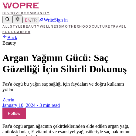
DISCOVER
COMMUNITY
Write
Sign in
EN
/
TR
ALL
STYLE
BEAUTY
WELLNESS
MOTHERHOOD
CULTURE
TRAVEL
FOOD
CAREER
Back
Beauty
Argan Yağının Gücü: Saç
Güzelliği İçin Sihirli Dokunuş
Fas'a özgü bu yağın saç sağlığı için faydaları ve doğru kullanım
yolları
Zerrin
January 10, 2024
·
3
min read
Follow
Fas'a özgü argan ağacının çekirdeklerinden elde edilen argan yağı,
antioksidanlar, E vitamini ve esansiyel yağ asitleriyle saç bakımının