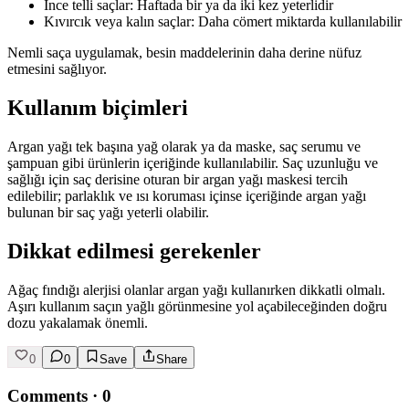
İnce telli saçlar: Haftada bir ya da iki kez yeterlidir
Kıvırcık veya kalın saçlar: Daha cömert miktarda kullanılabilir
Nemli saça uygulamak, besin maddelerinin daha derine nüfuz
etmesini sağlıyor.
Kullanım biçimleri
Argan yağı tek başına yağ olarak ya da maske, saç serumu ve
şampuan gibi ürünlerin içeriğinde kullanılabilir. Saç uzunluğu ve
sağlığı için saç derisine oturan bir argan yağı maskesi tercih
edilebilir; parlaklık ve ısı koruması içinse içeriğinde argan yağı
bulunan bir saç yağı yeterli olabilir.
Dikkat edilmesi gerekenler
Ağaç fındığı alerjisi olanlar argan yağı kullanırken dikkatli olmalı.
Aşırı kullanım saçın yağlı görünmesine yol açabileceğinden doğru
dozu yakalamak önemli.
0
0
Save
Share
Comments
·
0