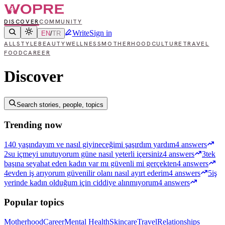
DISCOVER
COMMUNITY
Write
Sign in
EN
/
TR
ALL
STYLE
BEAUTY
WELLNESS
MOTHERHOOD
CULTURE
TRAVEL
FOOD
CAREER
Discover
Search stories, people, topics
Trending now
1
40 yaşındayım ve nasıl giyineceğimi şaşırdım yardım
4 answers
2
su içmeyi unutuyorum güne nasıl yeterli içersiniz
4 answers
3
tek
başına seyahat eden kadın var mı güvenli mi gerçekten
4 answers
4
evden iş arıyorum güvenilir olanı nasıl ayırt ederim
4 answers
5
iş
yerinde kadın olduğum için ciddiye alınmıyorum
4 answers
Popular topics
Motherhood
Career
Mental Health
Skincare
Travel
Relationships