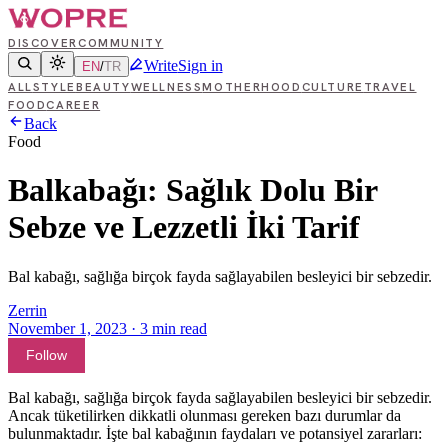
DISCOVER
COMMUNITY
Write
Sign in
EN
/
TR
ALL
STYLE
BEAUTY
WELLNESS
MOTHERHOOD
CULTURE
TRAVEL
FOOD
CAREER
Back
Food
Balkabağı: Sağlık Dolu Bir
Sebze ve Lezzetli İki Tarif
Bal kabağı, sağlığa birçok fayda sağlayabilen besleyici bir sebzedir.
Zerrin
November 1, 2023
·
3
min read
Follow
Bal kabağı, sağlığa birçok fayda sağlayabilen besleyici bir sebzedir.
Ancak tüketilirken dikkatli olunması gereken bazı durumlar da
bulunmaktadır. İşte bal kabağının faydaları ve potansiyel zararları: