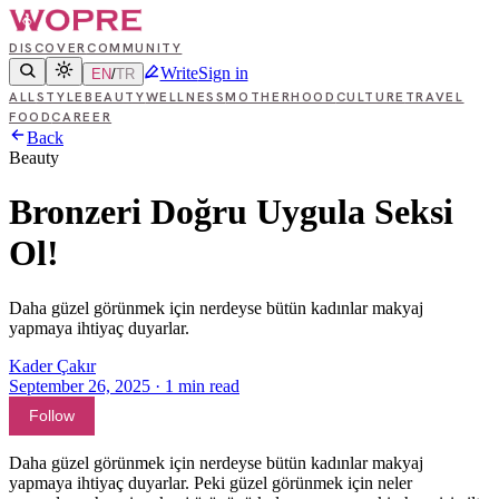
DISCOVER
COMMUNITY
Write
Sign in
EN
/
TR
ALL
STYLE
BEAUTY
WELLNESS
MOTHERHOOD
CULTURE
TRAVEL
FOOD
CAREER
Back
Beauty
Bronzeri Doğru Uygula Seksi
Ol!
Daha güzel görünmek için nerdeyse bütün kadınlar makyaj
yapmaya ihtiyaç duyarlar.
Kader Çakır
September 26, 2025
·
1
min read
Follow
Daha güzel görünmek için nerdeyse bütün kadınlar makyaj
yapmaya ihtiyaç duyarlar. Peki güzel görünmek için neler