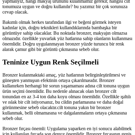
yapmalıyız, hangi makyaj ürününü kulanmamız gerekir, hangisi cilt
tonumuza uygun ve doğru kullanılır? bu yazımız bir çok sorunuza
cevap olacak.
Bakımlı olmak herkes tarafından ilgi ve beğeni görmek isteyen
kadınlar için, doğru teknikleri kullandıklarında bambaşka bir
görüntüye sahip olacaklar. Bu noktada bronzer, makyajın olmazsa
olmazıdır. özellikle yuvarlak yüz hatlarına sahip olanların kullanması
önemlidir. Doğru uygulanmayan bronzer yüzde turuncu bir renk
alarak çamur gibi bir görüntü çıkmasına sebeb olur.
Teninize Uygun Renk Seçilmeli
Bronzer kulanmaktaki amaç, yüz hatlarının belirginleştirilmesi ve
güneşten yanmışsın efektinin ortaya çıkarılmasıdır. Bronzer
kullanırken herhangi bir sorun yaşamaması adına cilt tonuna uygun
ürün seçimi önemlidir. Bu nedenle alınacak olan bronzer cilt
tonundan en az 3-4 ton daha koyu olması önemlidir. Özellikle ışıltılı
ve ıslak bir cilt istiyorsanız, bu cildin parlamasına ve daha doğal
görünmesine sebeb olacaktır.cilt tonuna yakın bir bronzer
kullanmak, belli olmamasına ve dalgalanmaların ortaya çıkmasına
sebeb olur.
Bronzer fırçası önemli: Uygulama yaparken en iyi sonucu alabilmek
için kullanılan fırçada son derece önemlidir. Bronzer fırçasının geniş