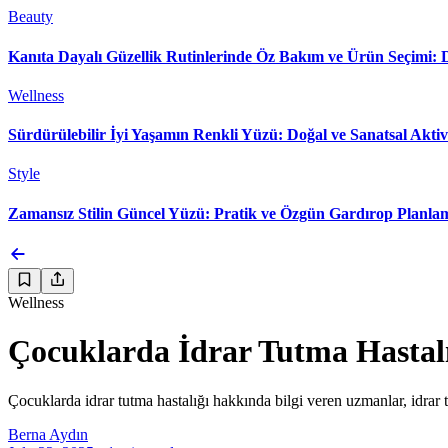
Beauty
Kanıta Dayalı Güzellik Rutinlerinde Öz Bakım ve Ürün Seçimi:
Wellness
Sürdürülebilir İyi Yaşamın Renkli Yüzü: Doğal ve Sanatsal Aktiv
Style
Zamansız Stilin Güncel Yüzü: Pratik ve Özgün Gardırop Planlam
Wellness
Çocuklarda İdrar Tutma Hastalı
Çocuklarda idrar tutma hastalığı hakkında bilgi veren uzmanlar, idrar tu
Berna Aydın