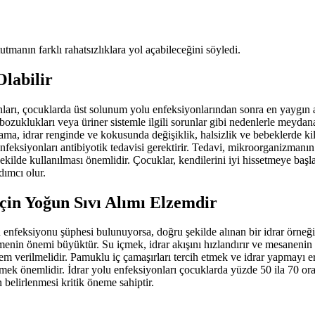
tmanın farklı rahatsızlıklara yol açabileceğini söyledi.
labilir
iyonları, çocuklarda üst solunum yolu enfeksiyonlarından sonra en yaygın
 bozuklukları veya üriner sistemle ilgili sorunlar gibi nedenlerle meydan
lama, idrar renginde ve kokusunda değişiklik, halsizlik ve bebeklerde ki
enfeksiyonları antibiyotik tedavisi gerektirir. Tedavi, mikroorganizman
i şekilde kullanılması önemlidir. Çocuklar, kendilerini iyi hissetmeye b
dımcı olur.
çin Yoğun Sıvı Alımı Elzemdir
feksiyonu şüphesi bulunuyorsa, doğru şekilde alınan bir idrar örneğinin
menin önemi büyüktür. Su içmek, idrar akışını hızlandırır ve mesaneni
önem verilmelidir. Pamuklu iç çamaşırları tercih etmek ve idrar yapmayı
etmek önemlidir. İdrar yolu enfeksiyonları çocuklarda yüzde 50 ila 70 o
 belirlenmesi kritik öneme sahiptir.