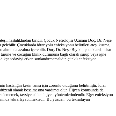
 ateşli hastalıklardan biridir. Çocuk Nefrolojisi Uzmanı Doç. Dr. Neşe
a gelebilir. Çocuklarda idrar yolu enfeksiyonu belirtileri ateş, kusma,
lo alımında azalma içerebilir. Doç. Dr. Neşe Bıyıklı, çocuklarda idrar
ın türüne ve çocuğun klinik durumuna bağlı olarak şurup veya iğne
aşladıkça tedaviyi erken sonlandırmamalıdır, çünkü enfeksiyon
 hastalığın kesin tanısı için zorunlu olduğunu belirtmiştir. İdrar
n düzenli olarak boşalmasına yardımcı olur. Hijyen konusunda da
 ertelememek, tavsiye edilen hijyen yöntemlerindendir. Eğer enfeksiyon
ranında tekrarlayabilmektedir. Bu yüzden, bu tekrarlayan