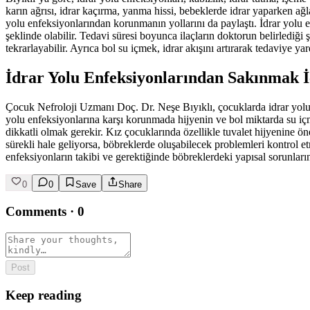
karın ağrısı, idrar kaçırma, yanma hissi, bebeklerde idrar yaparken ağ
yolu enfeksiyonlarından korunmanın yollarını da paylaştı. İdrar yolu 
şeklinde olabilir. Tedavi süresi boyunca ilaçların doktorun belirlediğ
tekrarlayabilir. Ayrıca bol su içmek, idrar akışını artırarak tedaviye yar
İdrar Yolu Enfeksiyonlarından Sakınmak İ
Çocuk Nefroloji Uzmanı Doç. Dr. Neşe Bıyıklı, çocuklarda idrar yolu en
yolu enfeksiyonlarına karşı korunmada hijyenin ve bol miktarda su iç
dikkatli olmak gerekir. Kız çocuklarında özellikle tuvalet hijyenine 
sürekli hale geliyorsa, böbreklerde oluşabilecek problemleri kontrol 
enfeksiyonların takibi ve gerektiğinde böbreklerdeki yapısal sorunların
0
0
Save
Share
Comments
·
0
Post
Keep reading