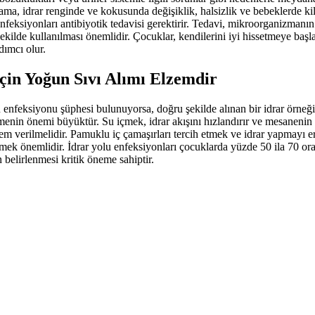
lama, idrar renginde ve kokusunda değişiklik, halsizlik ve bebeklerde ki
enfeksiyonları antibiyotik tedavisi gerektirir. Tedavi, mikroorganizman
i şekilde kullanılması önemlidir. Çocuklar, kendilerini iyi hissetmeye b
dımcı olur.
çin Yoğun Sıvı Alımı Elzemdir
feksiyonu şüphesi bulunuyorsa, doğru şekilde alınan bir idrar örneğinin
menin önemi büyüktür. Su içmek, idrar akışını hızlandırır ve mesaneni
önem verilmelidir. Pamuklu iç çamaşırları tercih etmek ve idrar yapmayı
etmek önemlidir. İdrar yolu enfeksiyonları çocuklarda yüzde 50 ila 70 o
 belirlenmesi kritik öneme sahiptir.