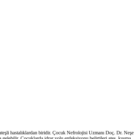
 ateşli hastalıklardan biridir. Çocuk Nefrolojisi Uzmanı Doç. Dr. Neşe
a gelebilir. Çocuklarda idrar yolu enfeksiyonu belirtileri ateş, kusma,