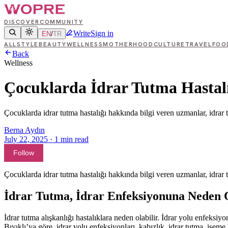
DISCOVER
COMMUNITY
Write
Sign in
EN
/
TR
ALL
STYLE
BEAUTY
WELLNESS
MOTHERHOOD
CULTURE
TRAVEL
FOO
Back
Wellness
Çocuklarda İdrar Tutma Hastalı
Çocuklarda idrar tutma hastalığı hakkında bilgi veren uzmanlar, idrar tu
Berna Aydın
July 22, 2025
·
1
min read
Follow
Çocuklarda idrar tutma hastalığı hakkında bilgi veren uzmanlar, idrar tu
İdrar Tutma, İdrar Enfeksiyonuna Neden O
İdrar tutma alışkanlığı hastalıklara neden olabilir. İdrar yolu enfeks
Bıyıklı’ya göre, idrar yolu enfeksiyonları, kabızlık, idrar tutma, işeme