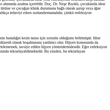
lo alımında azalma içerebilir. Doç. Dr. Neşe Bıyıklı, çocuklarda idrar
ın türüne ve çocuğun klinik durumuna bağlı olarak şurup veya iğne
aşladıkça tedaviyi erken sonlandırmamalıdır, çünkü enfeksiyon
 hastalığın kesin tanısı için zorunlu olduğunu belirtmiştir. İdrar
n düzenli olarak boşalmasına yardımcı olur. Hijyen konusunda da
 ertelememek, tavsiye edilen hijyen yöntemlerindendir. Eğer enfeksiyon
ranında tekrarlayabilmektedir. Bu yüzden, bu tekrarlayan