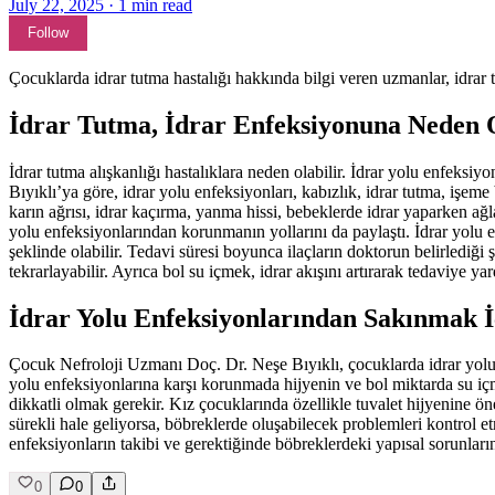
July 22, 2025
·
1
min read
Follow
Çocuklarda idrar tutma hastalığı hakkında bilgi veren uzmanlar, idrar tu
İdrar Tutma, İdrar Enfeksiyonuna Neden O
İdrar tutma alışkanlığı hastalıklara neden olabilir. İdrar yolu enfeks
Bıyıklı’ya göre, idrar yolu enfeksiyonları, kabızlık, idrar tutma, işeme
karın ağrısı, idrar kaçırma, yanma hissi, bebeklerde idrar yaparken ağ
yolu enfeksiyonlarından korunmanın yollarını da paylaştı. İdrar yolu 
şeklinde olabilir. Tedavi süresi boyunca ilaçların doktorun belirlediğ
tekrarlayabilir. Ayrıca bol su içmek, idrar akışını artırarak tedaviye yar
İdrar Yolu Enfeksiyonlarından Sakınmak İ
Çocuk Nefroloji Uzmanı Doç. Dr. Neşe Bıyıklı, çocuklarda idrar yolu en
yolu enfeksiyonlarına karşı korunmada hijyenin ve bol miktarda su iç
dikkatli olmak gerekir. Kız çocuklarında özellikle tuvalet hijyenine 
sürekli hale geliyorsa, böbreklerde oluşabilecek problemleri kontrol 
enfeksiyonların takibi ve gerektiğinde böbreklerdeki yapısal sorunların
0
0