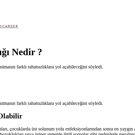
D
CAREER
ğı Nedir ?
tmanın farklı rahatsızlıklara yol açabileceğini söyledi.
tmanın farklı rahatsızlıklara yol açabileceğini söyledi.
labilir
iyonları, çocuklarda üst solunum yolu enfeksiyonlarından sonra en yaygın
 bozuklukları veya üriner sistemle ilgili sorunlar gibi nedenlerle meydan