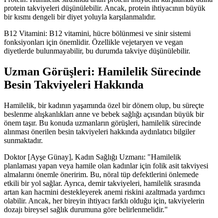
protein takviyeleri düşünülebilir. Ancak, protein ihtiyacının büyük
bir kısmı dengeli bir diyet yoluyla karşılanmalıdır.
B12 Vitamini: B12 vitamini, hücre bölünmesi ve sinir sistemi
fonksiyonları için önemlidir. Özellikle vejetaryen ve vegan
diyetlerde bulunmayabilir, bu durumda takviye düşünülebilir.
Uzman Görüşleri: Hamilelik Sürecinde
Besin Takviyeleri Hakkında
Hamilelik, bir kadının yaşamında özel bir dönem olup, bu süreçte
beslenme alışkanlıkları anne ve bebek sağlığı açısından büyük bir
önem taşır. Bu konuda uzmanların görüşleri, hamilelik sürecinde
alınması önerilen besin takviyeleri hakkında aydınlatıcı bilgiler
sunmaktadır.
Doktor [Ayşe Günay], Kadın Sağlığı Uzmanı: "Hamilelik
planlaması yapan veya hamile olan kadınlar için folik asit takviyesi
almalarını önemle öneririm. Bu, nöral tüp defektlerini önlemede
etkili bir yol sağlar. Ayrıca, demir takviyeleri, hamilelik sırasında
artan kan hacmini destekleyerek anemi riskini azaltmada yardımcı
olabilir. Ancak, her bireyin ihtiyacı farklı olduğu için, takviyelerin
dozajı bireysel sağlık durumuna göre belirlenmelidir."