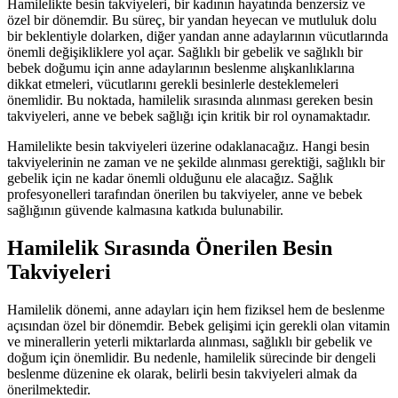
Hamilelikte besin takviyeleri, bir kadının hayatında benzersiz ve
özel bir dönemdir. Bu süreç, bir yandan heyecan ve mutluluk dolu
bir beklentiyle dolarken, diğer yandan anne adaylarının vücutlarında
önemli değişikliklere yol açar. Sağlıklı bir gebelik ve sağlıklı bir
bebek doğumu için anne adaylarının beslenme alışkanlıklarına
dikkat etmeleri, vücutlarını gerekli besinlerle desteklemeleri
önemlidir. Bu noktada, hamilelik sırasında alınması gereken besin
takviyeleri, anne ve bebek sağlığı için kritik bir rol oynamaktadır.
Hamilelikte besin takviyeleri üzerine odaklanacağız. Hangi besin
takviyelerinin ne zaman ve ne şekilde alınması gerektiği, sağlıklı bir
gebelik için ne kadar önemli olduğunu ele alacağız. Sağlık
profesyonelleri tarafından önerilen bu takviyeler, anne ve bebek
sağlığının güvende kalmasına katkıda bulunabilir.
Hamilelik Sırasında Önerilen Besin
Takviyeleri
Hamilelik dönemi, anne adayları için hem fiziksel hem de beslenme
açısından özel bir dönemdir. Bebek gelişimi için gerekli olan vitamin
ve minerallerin yeterli miktarlarda alınması, sağlıklı bir gebelik ve
doğum için önemlidir. Bu nedenle, hamilelik sürecinde bir dengeli
beslenme düzenine ek olarak, belirli besin takviyeleri almak da
önerilmektedir.