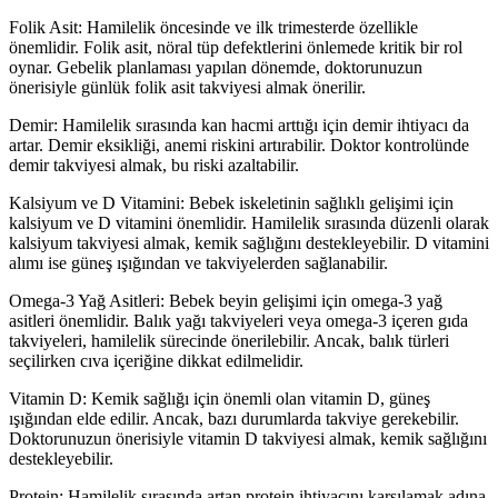
Folik Asit: Hamilelik öncesinde ve ilk trimesterde özellikle
önemlidir. Folik asit, nöral tüp defektlerini önlemede kritik bir rol
oynar. Gebelik planlaması yapılan dönemde, doktorunuzun
önerisiyle günlük folik asit takviyesi almak önerilir.
Demir: Hamilelik sırasında kan hacmi arttığı için demir ihtiyacı da
artar. Demir eksikliği, anemi riskini artırabilir. Doktor kontrolünde
demir takviyesi almak, bu riski azaltabilir.
Kalsiyum ve D Vitamini: Bebek iskeletinin sağlıklı gelişimi için
kalsiyum ve D vitamini önemlidir. Hamilelik sırasında düzenli olarak
kalsiyum takviyesi almak, kemik sağlığını destekleyebilir. D vitamini
alımı ise güneş ışığından ve takviyelerden sağlanabilir.
Omega-3 Yağ Asitleri: Bebek beyin gelişimi için omega-3 yağ
asitleri önemlidir. Balık yağı takviyeleri veya omega-3 içeren gıda
takviyeleri, hamilelik sürecinde önerilebilir. Ancak, balık türleri
seçilirken cıva içeriğine dikkat edilmelidir.
Vitamin D: Kemik sağlığı için önemli olan vitamin D, güneş
ışığından elde edilir. Ancak, bazı durumlarda takviye gerekebilir.
Doktorunuzun önerisiyle vitamin D takviyesi almak, kemik sağlığını
destekleyebilir.
Protein: Hamilelik sırasında artan protein ihtiyacını karşılamak adına