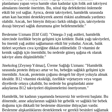
planlaması yapan veya hamile olan kadınlar için folik asit takviyesi
almalarını önemle öneririm. Bu, nöral tüp defektlerini önlemede
etkili bir yol sağlar. Ayrıca, demir takviyeleri, hamilelik sırasında
artan kan hacmini destekleyerek anemi riskini azaltmada yardımcı
olabilir. Ancak, her bireyin ihtiyacı farklı olduğu için, takviyelerin
dozajı bireysel sağlık durumuna göre belirlenmelidir."
Beslenme Uzmanı [Elif Gül]: "Omega-3 yağ asitleri, hamilelik
sürecinde özellikle beyin gelişimi için kritiktir. Balık yağı takviyeleri,
bu önemli yağ asitini sağlamanın etkili bir yoludur. Ancak, balık
türleri seçerken cıva içeriğine dikkat edilmelidir. D vitamini de
kemik sağlığı için önemlidir, bu nedenle güneş ışığına ek olarak
takviye alımı düşünülebilir."
Jinekolog [Zeynep Yılmaz], Üreme Sağlığı Uzmanı: "Hamilelik
sırasında protein ihtiyacı artar ve bu, bebeğin sağlıklı gelişimi için
önemlidir. Ancak, proteinin çoğunu dengeli bir diyet yoluyla almak
idealdir. B12 vitamini eksikliği, özellikle vejetaryen veya vegan
diyetlerde ortaya çıkabilir, bu nedenle bu gruplardaki anne
adaylarına B12 takviyeleri düşünmelerini öneriyorum."
Hamilelik, bir kadının yaşamında benzersiz bir serüveni başlatır. Bu
dönemde, anne adaylarının sağlıklı bir gebelik ve sağlıklı bir bebek
doğumu için dikkatli bir beslenme düzenine ihtiyaçları vardır.
Beslenme alışkanlıklarını desteklemek ve gerekli besinleri sağlamak