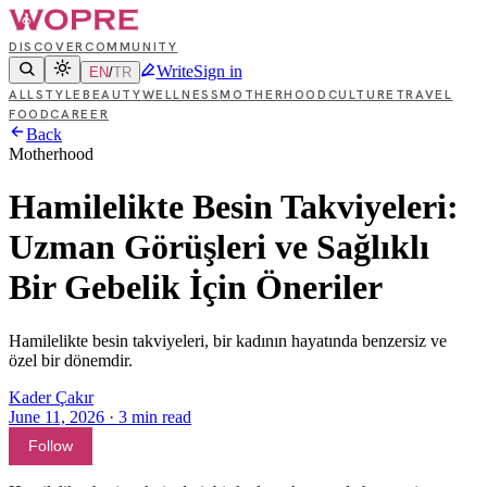
DISCOVER
COMMUNITY
Write
Sign in
EN
/
TR
ALL
STYLE
BEAUTY
WELLNESS
MOTHERHOOD
CULTURE
TRAVEL
FOOD
CAREER
Back
Motherhood
Hamilelikte Besin Takviyeleri:
Uzman Görüşleri ve Sağlıklı
Bir Gebelik İçin Öneriler
Hamilelikte besin takviyeleri, bir kadının hayatında benzersiz ve
özel bir dönemdir.
Kader Çakır
June 11, 2026
·
3
min read
Follow