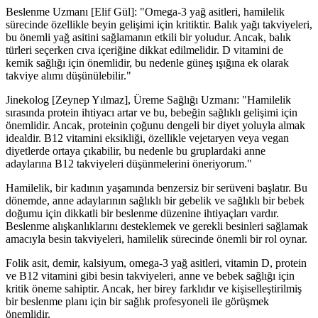
Beslenme Uzmanı [Elif Gül]: "Omega-3 yağ asitleri, hamilelik
sürecinde özellikle beyin gelişimi için kritiktir. Balık yağı takviyeleri,
bu önemli yağ asitini sağlamanın etkili bir yoludur. Ancak, balık
türleri seçerken cıva içeriğine dikkat edilmelidir. D vitamini de
kemik sağlığı için önemlidir, bu nedenle güneş ışığına ek olarak
takviye alımı düşünülebilir."
Jinekolog [Zeynep Yılmaz], Üreme Sağlığı Uzmanı: "Hamilelik
sırasında protein ihtiyacı artar ve bu, bebeğin sağlıklı gelişimi için
önemlidir. Ancak, proteinin çoğunu dengeli bir diyet yoluyla almak
idealdir. B12 vitamini eksikliği, özellikle vejetaryen veya vegan
diyetlerde ortaya çıkabilir, bu nedenle bu gruplardaki anne
adaylarına B12 takviyeleri düşünmelerini öneriyorum."
Hamilelik, bir kadının yaşamında benzersiz bir serüveni başlatır. Bu
dönemde, anne adaylarının sağlıklı bir gebelik ve sağlıklı bir bebek
doğumu için dikkatli bir beslenme düzenine ihtiyaçları vardır.
Beslenme alışkanlıklarını desteklemek ve gerekli besinleri sağlamak
amacıyla besin takviyeleri, hamilelik sürecinde önemli bir rol oynar.
Folik asit, demir, kalsiyum, omega-3 yağ asitleri, vitamin D, protein
ve B12 vitamini gibi besin takviyeleri, anne ve bebek sağlığı için
kritik öneme sahiptir. Ancak, her birey farklıdır ve kişiselleştirilmiş
bir beslenme planı için bir sağlık profesyoneli ile görüşmek
önemlidir.