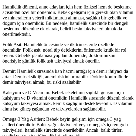
Hamilelik dönemi, anne adayları için hem fiziksel hem de beslenme
açısından özel bir dönemdir. Bebek gelişimi için gerekli olan vitamin
ve minerallerin yeterli miktarlarda alınması, sağlıklı bir gebelik ve
doğum için önemlidir. Bu nedenle, hamilelik sürecinde bir dengeli
beslenme düzenine ek olarak, belirli besin takviyeleri almak da
önerilmektedir.
Folik Asit: Hamilelik öncesinde ve ilk trimesterde özellikle
önemlidir. Folik asit, nöral tüp defektlerini önlemede kritik bir rol
oynar. Gebelik planlaması yapılan dönemde, doktorunuzun
önerisiyle günlük folik asit takviyesi almak önerilir.
Demir: Hamilelik sırasında kan hacmi arttığı için demir ihtiyacı da
artar. Demir eksikliği, anemi riskini artırabilir. Doktor kontrolünde
demir takviyesi almak, bu riski azaltabilir.
Kalsiyum ve D Vitamini: Bebek iskeletinin sağlıklı gelişimi için
kalsiyum ve D vitamini önemlidir. Hamilelik sırasında düzenli olarak
kalsiyum takviyesi almak, kemik sağlığını destekleyebilir. D vitamini
alımı ise güneş ışığından ve takviyelerden sağlanabilir.
Omega-3 Yağ Asitleri: Bebek beyin gelişimi için omega-3 yağ
asitleri önemlidir. Balık yağı takviyeleri veya omega-3 içeren gıda
takviyeleri, hamilelik sürecinde önerilebilir. Ancak, balık türleri
seçilirken cıva içeriğine dikkat edilmelidir.