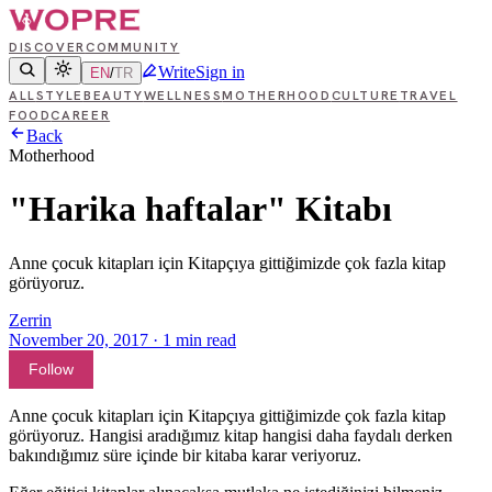
DISCOVER
COMMUNITY
Write
Sign in
EN
/
TR
ALL
STYLE
BEAUTY
WELLNESS
MOTHERHOOD
CULTURE
TRAVEL
FOOD
CAREER
Back
Motherhood
"Harika haftalar" Kitabı
Anne çocuk kitapları için Kitapçıya gittiğimizde çok fazla kitap
görüyoruz.
Zerrin
November 20, 2017
·
1
min read
Follow
Anne çocuk kitapları için Kitapçıya gittiğimizde çok fazla kitap
görüyoruz. Hangisi aradığımız kitap hangisi daha faydalı derken
bakındığımız süre içinde bir kitaba karar veriyoruz.