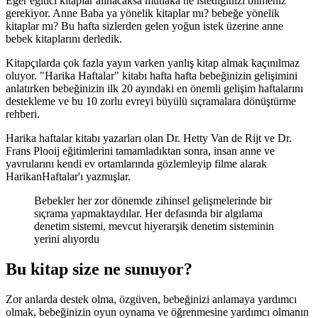
Eğer eğitici kitaplar alınacaksa mutlaka ne istediğinizi bilmeniz
gerekiyor. Anne Baba ya yönelik kitaplar mı? bebeğe yönelik
kitaplar mı? Bu hafta sizlerden gelen yoğun istek üzerine anne
bebek kitaplarını derledik.
Kitapçılarda çok fazla yayın varken yanlış kitap almak kaçınılmaz
oluyor. "Harika Haftalar" kitabı hafta hafta bebeğinizin gelişimini
anlatırken bebeğinizin ilk 20 ayındaki en önemli gelişim haftalarını
destekleme ve bu 10 zorlu evreyi büyülü sıçramalara dönüştürme
rehberi.
Harika haftalar kitabı yazarları olan Dr. Hetty Van de Rijt ve Dr.
Frans Plooij eğitimlerini tamamladıktan sonra, insan anne ve
yavrularını kendi ev ortamlarında gözlemleyip filme alarak
HarikanHaftalar'ı yazmışlar.
Bebekler her zor dönemde zihinsel gelişmelerinde bir
sıçrama yapmaktaydılar. Her defasında bir algılama
denetim sistemi, mevcut hiyerarşik denetim sisteminin
yerini alıyordu
Bu kitap size ne sunuyor?
Zor anlarda destek olma, özgüven, bebeğinizi anlamaya yardımcı
olmak, bebeğinizin oyun oynama ve öğrenmesine yardımcı olmanın