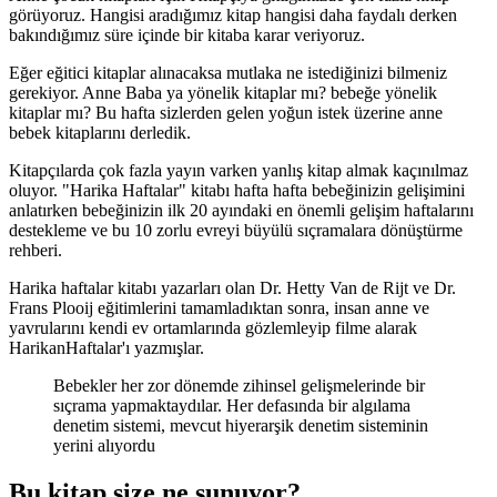
görüyoruz. Hangisi aradığımız kitap hangisi daha faydalı derken
bakındığımız süre içinde bir kitaba karar veriyoruz.
Eğer eğitici kitaplar alınacaksa mutlaka ne istediğinizi bilmeniz
gerekiyor. Anne Baba ya yönelik kitaplar mı? bebeğe yönelik
kitaplar mı? Bu hafta sizlerden gelen yoğun istek üzerine anne
bebek kitaplarını derledik.
Kitapçılarda çok fazla yayın varken yanlış kitap almak kaçınılmaz
oluyor. "Harika Haftalar" kitabı hafta hafta bebeğinizin gelişimini
anlatırken bebeğinizin ilk 20 ayındaki en önemli gelişim haftalarını
destekleme ve bu 10 zorlu evreyi büyülü sıçramalara dönüştürme
rehberi.
Harika haftalar kitabı yazarları olan Dr. Hetty Van de Rijt ve Dr.
Frans Plooij eğitimlerini tamamladıktan sonra, insan anne ve
yavrularını kendi ev ortamlarında gözlemleyip filme alarak
HarikanHaftalar'ı yazmışlar.
Bebekler her zor dönemde zihinsel gelişmelerinde bir
sıçrama yapmaktaydılar. Her defasında bir algılama
denetim sistemi, mevcut hiyerarşik denetim sisteminin
yerini alıyordu
Bu kitap size ne sunuyor?