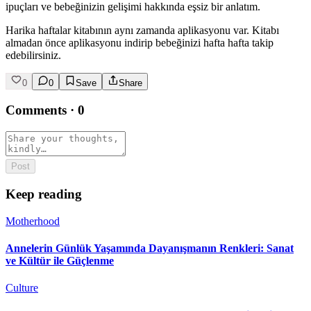
ipuçları ve bebeğinizin gelişimi hakkında eşsiz bir anlatım.
Harika haftalar kitabının aynı zamanda aplikasyonu var. Kitabı
almadan önce aplikasyonu indirip bebeğinizi hafta hafta takip
edebilirsiniz.
0
0
Save
Share
Comments
·
0
Post
Keep reading
Motherhood
Annelerin Günlük Yaşamında Dayanışmanın Renkleri: Sanat
ve Kültür ile Güçlenme
Culture