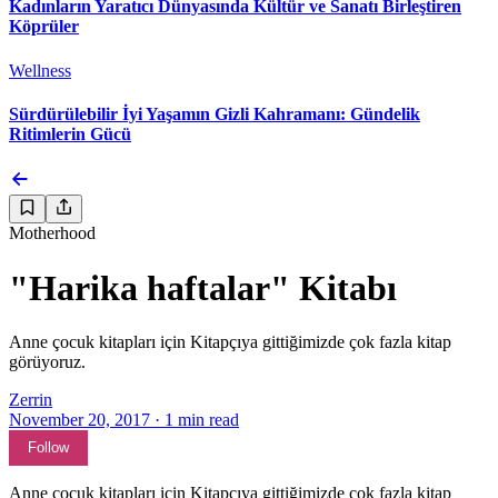
Kadınların Yaratıcı Dünyasında Kültür ve Sanatı Birleştiren
Köprüler
Wellness
Sürdürülebilir İyi Yaşamın Gizli Kahramanı: Gündelik
Ritimlerin Gücü
Motherhood
"Harika haftalar" Kitabı
Anne çocuk kitapları için Kitapçıya gittiğimizde çok fazla kitap
görüyoruz.
Zerrin
November 20, 2017
·
1
min read
Follow
Anne çocuk kitapları için Kitapçıya gittiğimizde çok fazla kitap