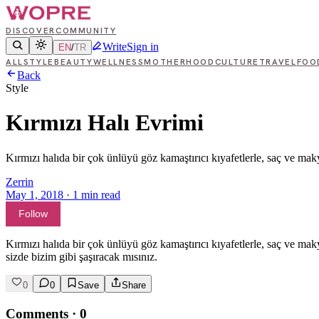
DISCOVER
COMMUNITY
Write
Sign in
EN
/
TR
ALL
STYLE
BEAUTY
WELLNESS
MOTHERHOOD
CULTURE
TRAVEL
FOO
Back
Style
Kırmızı Halı Evrimi
Kırmızı halıda bir çok ünlüyü göz kamaştırıcı kıyafetlerle, saç ve mak
Zerrin
May 1, 2018
·
1
min read
Follow
Kırmızı halıda bir çok ünlüyü göz kamaştırıcı kıyafetlerle, saç ve mak
sizde bizim gibi şaşıracak mısınız.
0
0
Save
Share
Comments
·
0