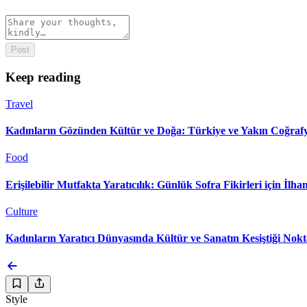
Post
Keep reading
Travel
Kadınların Gözünden Kültür ve Doğa: Türkiye ve Yakın Coğrafy
Food
Erişilebilir Mutfakta Yaratıcılık: Günlük Sofra Fikirleri için İl
Culture
Kadınların Yaratıcı Dünyasında Kültür ve Sanatın Kesiştiği Nok
Style