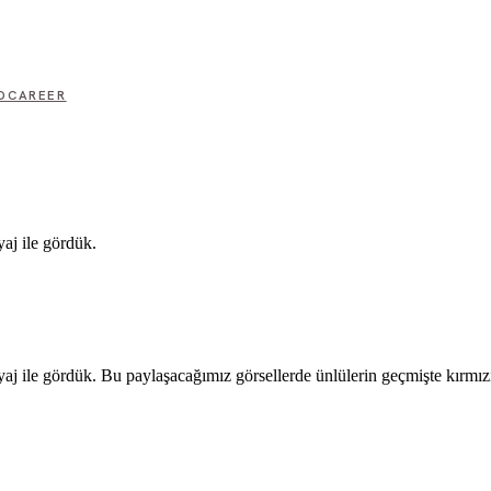
D
CAREER
yaj ile gördük.
yaj ile gördük. Bu paylaşacağımız görsellerde ünlülerin geçmişte kırmızı 