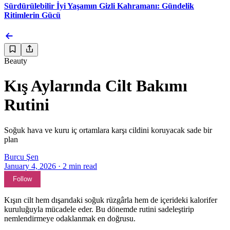
Sürdürülebilir İyi Yaşamın Gizli Kahramanı: Gündelik
Ritimlerin Gücü
Beauty
Kış Aylarında Cilt Bakımı
Rutini
Soğuk hava ve kuru iç ortamlara karşı cildini koruyacak sade bir
plan
Burcu Şen
January 4, 2026
·
2
min read
Follow
Kışın cilt hem dışarıdaki soğuk rüzgârla hem de içerideki kalorifer
kuruluğuyla mücadele eder. Bu dönemde rutini sadeleştirip
nemlendirmeye odaklanmak en doğrusu.