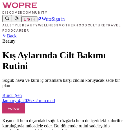
DISCOVER
COMMUNITY
Write
Sign in
EN
/
TR
ALL
STYLE
BEAUTY
WELLNESS
MOTHERHOOD
CULTURE
TRAVEL
FOOD
CAREER
Back
Beauty
Kış Aylarında Cilt Bakımı
Rutini
Soğuk hava ve kuru iç ortamlara karşı cildini koruyacak sade bir
plan
Burcu Şen
January 4, 2026
·
2
min read
Follow
Kışın cilt hem dışarıdaki soğuk rüzgârla hem de içerideki kalorifer
kuruluğuyla mücadele eder. Bu dönemde rutini sadeleştirip