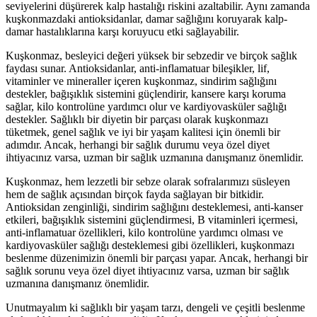
seviyelerini düşürerek kalp hastalığı riskini azaltabilir. Aynı zamanda
kuşkonmazdaki antioksidanlar, damar sağlığını koruyarak kalp-
damar hastalıklarına karşı koruyucu etki sağlayabilir.
Kuşkonmaz, besleyici değeri yüksek bir sebzedir ve birçok sağlık
faydası sunar. Antioksidanlar, anti-inflamatuar bileşikler, lif,
vitaminler ve mineraller içeren kuşkonmaz, sindirim sağlığını
destekler, bağışıklık sistemini güçlendirir, kansere karşı koruma
sağlar, kilo kontrolüne yardımcı olur ve kardiyovasküler sağlığı
destekler. Sağlıklı bir diyetin bir parçası olarak kuşkonmazı
tüketmek, genel sağlık ve iyi bir yaşam kalitesi için önemli bir
adımdır. Ancak, herhangi bir sağlık durumu veya özel diyet
ihtiyacınız varsa, uzman bir sağlık uzmanına danışmanız önemlidir.
Kuşkonmaz, hem lezzetli bir sebze olarak sofralarımızı süsleyen
hem de sağlık açısından birçok fayda sağlayan bir bitkidir.
Antioksidan zenginliği, sindirim sağlığını desteklemesi, anti-kanser
etkileri, bağışıklık sistemini güçlendirmesi, B vitaminleri içermesi,
anti-inflamatuar özellikleri, kilo kontrolüne yardımcı olması ve
kardiyovasküler sağlığı desteklemesi gibi özellikleri, kuşkonmazı
beslenme düzenimizin önemli bir parçası yapar. Ancak, herhangi bir
sağlık sorunu veya özel diyet ihtiyacınız varsa, uzman bir sağlık
uzmanına danışmanız önemlidir.
Unutmayalım ki sağlıklı bir yaşam tarzı, dengeli ve çeşitli beslenme