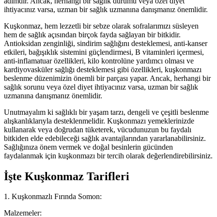
adımdır. Ancak, herhangi bir sağlık durumu veya özel diyet
ihtiyacınız varsa, uzman bir sağlık uzmanına danışmanız önemlidir.
Kuşkonmaz, hem lezzetli bir sebze olarak sofralarımızı süsleyen
hem de sağlık açısından birçok fayda sağlayan bir bitkidir.
Antioksidan zenginliği, sindirim sağlığını desteklemesi, anti-kanser
etkileri, bağışıklık sistemini güçlendirmesi, B vitaminleri içermesi,
anti-inflamatuar özellikleri, kilo kontrolüne yardımcı olması ve
kardiyovasküler sağlığı desteklemesi gibi özellikleri, kuşkonmazı
beslenme düzenimizin önemli bir parçası yapar. Ancak, herhangi bir
sağlık sorunu veya özel diyet ihtiyacınız varsa, uzman bir sağlık
uzmanına danışmanız önemlidir.
Unutmayalım ki sağlıklı bir yaşam tarzı, dengeli ve çeşitli beslenme
alışkanlıklarıyla desteklenmelidir. Kuşkonmazı yemeklerinizde
kullanarak veya doğrudan tüketerek, vücudunuzun bu faydalı
bitkiden elde edebileceği sağlık avantajlarından yararlanabilirsiniz.
Sağlığınıza önem vermek ve doğal besinlerin gücünden
faydalanmak için kuşkonmazı bir tercih olarak değerlendirebilirsiniz.
İşte Kuşkonmaz Tarifleri
1. Kuşkonmazlı Fırında Somon:
Malzemeler: