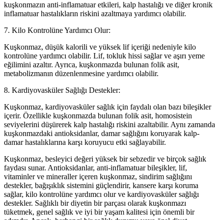
kuşkonmazın anti-inflamatuar etkileri, kalp hastalığı ve diğer kronik
inflamatuar hastalıkların riskini azaltmaya yardımcı olabilir.
7. Kilo Kontrolüne Yardımcı Olur:
Kuşkonmaz, düşük kalorili ve yüksek lif içeriği nedeniyle kilo
kontrolüne yardımcı olabilir. Lif, tokluk hissi sağlar ve aşırı yeme
eğilimini azaltır. Ayrıca, kuşkonmazda bulunan folik asit,
metabolizmanın düzenlenmesine yardımcı olabilir.
8. Kardiyovasküler Sağlığı Destekler:
Kuşkonmaz, kardiyovasküler sağlık için faydalı olan bazı bileşikler
içerir. Özellikle kuşkonmazda bulunan folik asit, homosistein
seviyelerini düşürerek kalp hastalığı riskini azaltabilir. Aynı zamanda
kuşkonmazdaki antioksidanlar, damar sağlığını koruyarak kalp-
damar hastalıklarına karşı koruyucu etki sağlayabilir.
Kuşkonmaz, besleyici değeri yüksek bir sebzedir ve birçok sağlık
faydası sunar. Antioksidanlar, anti-inflamatuar bileşikler, lif,
vitaminler ve mineraller içeren kuşkonmaz, sindirim sağlığını
destekler, bağışıklık sistemini güçlendirir, kansere karşı koruma
sağlar, kilo kontrolüne yardımcı olur ve kardiyovasküler sağlığı
destekler. Sağlıklı bir diyetin bir parçası olarak kuşkonmazı
tüketmek, genel sağlık ve iyi bir yaşam kalitesi için önemli bir