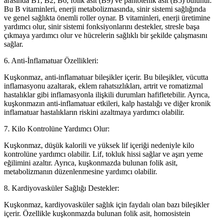
arasında B1, B2, B6, folik asit (B9) ve pantotenik asit (B5) bulunur.
Bu B vitaminleri, enerji metabolizmasında, sinir sistemi sağlığında
ve genel sağlıkta önemli roller oynar. B vitaminleri, enerji üretimine
yardımcı olur, sinir sistemi fonksiyonlarını destekler, stresle başa
çıkmaya yardımcı olur ve hücrelerin sağlıklı bir şekilde çalışmasını
sağlar.
6. Anti-İnflamatuar Özellikleri:
Kuşkonmaz, anti-inflamatuar bileşikler içerir. Bu bileşikler, vücutta
inflamasyonu azaltarak, eklem rahatsızlıkları, artrit ve romatizmal
hastalıklar gibi inflamasyonla ilişkili durumları hafifletebilir. Ayrıca,
kuşkonmazın anti-inflamatuar etkileri, kalp hastalığı ve diğer kronik
inflamatuar hastalıkların riskini azaltmaya yardımcı olabilir.
7. Kilo Kontrolüne Yardımcı Olur:
Kuşkonmaz, düşük kalorili ve yüksek lif içeriği nedeniyle kilo
kontrolüne yardımcı olabilir. Lif, tokluk hissi sağlar ve aşırı yeme
eğilimini azaltır. Ayrıca, kuşkonmazda bulunan folik asit,
metabolizmanın düzenlenmesine yardımcı olabilir.
8. Kardiyovasküler Sağlığı Destekler:
Kuşkonmaz, kardiyovasküler sağlık için faydalı olan bazı bileşikler
içerir. Özellikle kuşkonmazda bulunan folik asit, homosistein