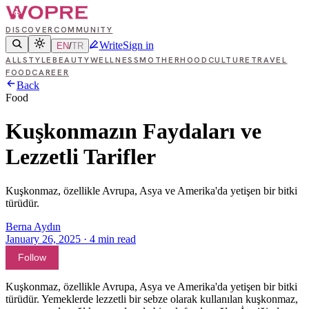
DISCOVER
COMMUNITY
Write
Sign in
EN
/
TR
ALL
STYLE
BEAUTY
WELLNESS
MOTHERHOOD
CULTURE
TRAVEL
FOOD
CAREER
Back
Food
Kuşkonmazın Faydaları ve
Lezzetli Tarifler
Kuşkonmaz, özellikle Avrupa, Asya ve Amerika'da yetişen bir bitki
türüdür.
Berna Aydın
January 26, 2025
·
4
min read
Follow
Kuşkonmaz, özellikle Avrupa, Asya ve Amerika'da yetişen bir bitki
türüdür. Yemeklerde lezzetli bir sebze olarak kullanılan kuşkonmaz,