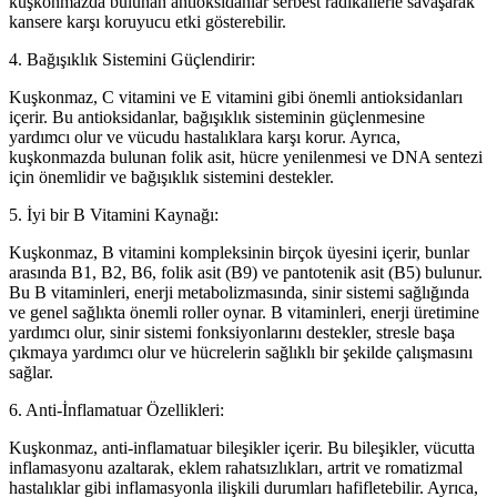
kuşkonmazda bulunan antioksidanlar serbest radikallerle savaşarak
kansere karşı koruyucu etki gösterebilir.
4. Bağışıklık Sistemini Güçlendirir:
Kuşkonmaz, C vitamini ve E vitamini gibi önemli antioksidanları
içerir. Bu antioksidanlar, bağışıklık sisteminin güçlenmesine
yardımcı olur ve vücudu hastalıklara karşı korur. Ayrıca,
kuşkonmazda bulunan folik asit, hücre yenilenmesi ve DNA sentezi
için önemlidir ve bağışıklık sistemini destekler.
5. İyi bir B Vitamini Kaynağı:
Kuşkonmaz, B vitamini kompleksinin birçok üyesini içerir, bunlar
arasında B1, B2, B6, folik asit (B9) ve pantotenik asit (B5) bulunur.
Bu B vitaminleri, enerji metabolizmasında, sinir sistemi sağlığında
ve genel sağlıkta önemli roller oynar. B vitaminleri, enerji üretimine
yardımcı olur, sinir sistemi fonksiyonlarını destekler, stresle başa
çıkmaya yardımcı olur ve hücrelerin sağlıklı bir şekilde çalışmasını
sağlar.
6. Anti-İnflamatuar Özellikleri:
Kuşkonmaz, anti-inflamatuar bileşikler içerir. Bu bileşikler, vücutta
inflamasyonu azaltarak, eklem rahatsızlıkları, artrit ve romatizmal
hastalıklar gibi inflamasyonla ilişkili durumları hafifletebilir. Ayrıca,