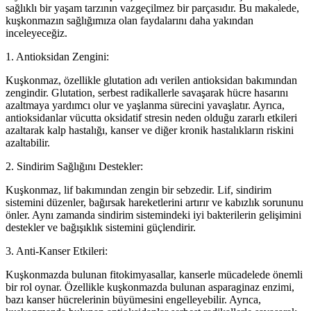
sağlıklı bir yaşam tarzının vazgeçilmez bir parçasıdır. Bu makalede,
kuşkonmazın sağlığımıza olan faydalarını daha yakından
inceleyeceğiz.
1. Antioksidan Zengini:
Kuşkonmaz, özellikle glutation adı verilen antioksidan bakımından
zengindir. Glutation, serbest radikallerle savaşarak hücre hasarını
azaltmaya yardımcı olur ve yaşlanma sürecini yavaşlatır. Ayrıca,
antioksidanlar vücutta oksidatif stresin neden olduğu zararlı etkileri
azaltarak kalp hastalığı, kanser ve diğer kronik hastalıkların riskini
azaltabilir.
2. Sindirim Sağlığını Destekler:
Kuşkonmaz, lif bakımından zengin bir sebzedir. Lif, sindirim
sistemini düzenler, bağırsak hareketlerini artırır ve kabızlık sorununu
önler. Aynı zamanda sindirim sistemindeki iyi bakterilerin gelişimini
destekler ve bağışıklık sistemini güçlendirir.
3. Anti-Kanser Etkileri:
Kuşkonmazda bulunan fitokimyasallar, kanserle mücadelede önemli
bir rol oynar. Özellikle kuşkonmazda bulunan asparaginaz enzimi,
bazı kanser hücrelerinin büyümesini engelleyebilir. Ayrıca,