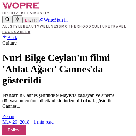
DISCOVER
COMMUNITY
Write
Sign in
EN
/
TR
ALL
STYLE
BEAUTY
WELLNESS
MOTHERHOOD
CULTURE
TRAVEL
FOOD
CAREER
Back
Culture
Nuri Bilge Ceylan'ın filmi
'Ahlat Ağacı' Cannes'da
gösterildi
Fransa'nın Cannes şehrinde 9 Mayıs’ta başlayan ve sinema
dünyasının en önemli etkinliklerinden biri olarak gösterilen
Cannes...
Zerrin
May 20, 2018
·
1
min read
Follow