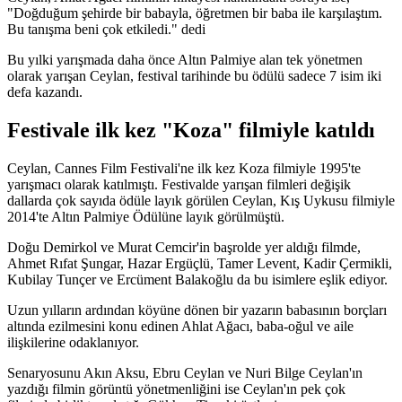
"Doğduğum şehirde bir babayla, öğretmen bir baba ile karşılaştım.
Bu tanışma beni çok etkiledi." dedi
Bu yılki yarışmada daha önce Altın Palmiye alan tek yönetmen
olarak yarışan Ceylan, festival tarihinde bu ödülü sadece 7 isim iki
defa kazandı.
Festivale ilk kez "Koza" filmiyle katıldı
Ceylan, Cannes Film Festivali'ne ilk kez Koza filmiyle 1995'te
yarışmacı olarak katılmıştı. Festivalde yarışan filmleri değişik
dallarda çok sayıda ödüle layık görülen Ceylan, Kış Uykusu filmiyle
2014'te Altın Palmiye Ödülüne layık görülmüştü.
Doğu Demirkol ve Murat Cemcir'in başrolde yer aldığı filmde,
Ahmet Rıfat Şungar, Hazar Ergüçlü, Tamer Levent, Kadir Çermikli,
Kubilay Tunçer ve Ercüment Balakoğlu da bu isimlere eşlik ediyor.
Uzun yılların ardından köyüne dönen bir yazarın babasının borçları
altında ezilmesini konu edinen Ahlat Ağacı, baba-oğul ve aile
ilişkilerine odaklanıyor.
Senaryosunu Akın Aksu, Ebru Ceylan ve Nuri Bilge Ceylan'ın
yazdığı filmin görüntü yönetmenliğini ise Ceylan'ın pek çok