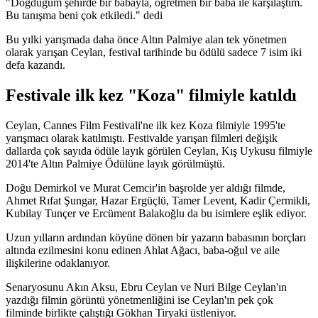
"Doğduğum şehirde bir babayla, öğretmen bir baba ile karşılaştım.
Bu tanışma beni çok etkiledi." dedi
Bu yılki yarışmada daha önce Altın Palmiye alan tek yönetmen
olarak yarışan Ceylan, festival tarihinde bu ödülü sadece 7 isim iki
defa kazandı.
Festivale ilk kez "Koza" filmiyle katıldı
Ceylan, Cannes Film Festivali'ne ilk kez Koza filmiyle 1995'te
yarışmacı olarak katılmıştı. Festivalde yarışan filmleri değişik
dallarda çok sayıda ödüle layık görülen Ceylan, Kış Uykusu filmiyle
2014'te Altın Palmiye Ödülüne layık görülmüştü.
Doğu Demirkol ve Murat Cemcir'in başrolde yer aldığı filmde,
Ahmet Rıfat Şungar, Hazar Ergüçlü, Tamer Levent, Kadir Çermikli,
Kubilay Tunçer ve Ercüment Balakoğlu da bu isimlere eşlik ediyor.
Uzun yılların ardından köyüne dönen bir yazarın babasının borçları
altında ezilmesini konu edinen Ahlat Ağacı, baba-oğul ve aile
ilişkilerine odaklanıyor.
Senaryosunu Akın Aksu, Ebru Ceylan ve Nuri Bilge Ceylan'ın
yazdığı filmin görüntü yönetmenliğini ise Ceylan'ın pek çok
filminde birlikte çalıştığı Gökhan Tiryaki üstleniyor.