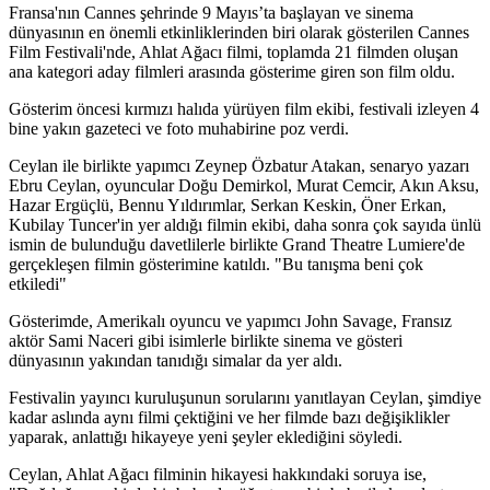
Fransa'nın Cannes şehrinde 9 Mayıs’ta başlayan ve sinema
dünyasının en önemli etkinliklerinden biri olarak gösterilen Cannes
Film Festivali'nde, Ahlat Ağacı filmi, toplamda 21 filmden oluşan
ana kategori aday filmleri arasında gösterime giren son film oldu.
Gösterim öncesi kırmızı halıda yürüyen film ekibi, festivali izleyen 4
bine yakın gazeteci ve foto muhabirine poz verdi.
Ceylan ile birlikte yapımcı Zeynep Özbatur Atakan, senaryo yazarı
Ebru Ceylan, oyuncular Doğu Demirkol, Murat Cemcir, Akın Aksu,
Hazar Ergüçlü, Bennu Yıldırımlar, Serkan Keskin, Öner Erkan,
Kubilay Tuncer'in yer aldığı filmin ekibi, daha sonra çok sayıda ünlü
ismin de bulunduğu davetlilerle birlikte Grand Theatre Lumiere'de
gerçekleşen filmin gösterimine katıldı. "Bu tanışma beni çok
etkiledi"
Gösterimde, Amerikalı oyuncu ve yapımcı John Savage, Fransız
aktör Sami Naceri gibi isimlerle birlikte sinema ve gösteri
dünyasının yakından tanıdığı simalar da yer aldı.
Festivalin yayıncı kuruluşunun sorularını yanıtlayan Ceylan, şimdiye
kadar aslında aynı filmi çektiğini ve her filmde bazı değişiklikler
yaparak, anlattığı hikayeye yeni şeyler eklediğini söyledi.
Ceylan, Ahlat Ağacı filminin hikayesi hakkındaki soruya ise,