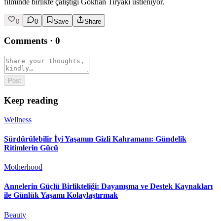
filminde birlikte çalıştığı Gökhan Tiryaki üstleniyor.
0
0
Save
Share
Comments
·
0
Post
Keep reading
Wellness
Sürdürülebilir İyi Yaşamın Gizli Kahramanı: Gündelik
Ritimlerin Gücü
Motherhood
Annelerin Güçlü Birlikteliği: Dayanışma ve Destek Kaynakları
ile Günlük Yaşamı Kolaylaştırmak
Beauty