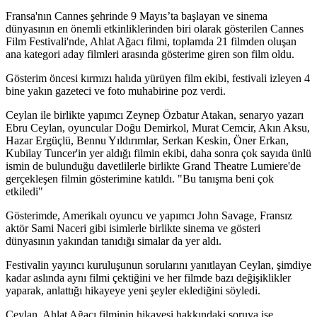
Fransa'nın Cannes şehrinde 9 Mayıs’ta başlayan ve sinema
dünyasının en önemli etkinliklerinden biri olarak gösterilen Cannes
Film Festivali'nde, Ahlat Ağacı filmi, toplamda 21 filmden oluşan
ana kategori aday filmleri arasında gösterime giren son film oldu.
Gösterim öncesi kırmızı halıda yürüyen film ekibi, festivali izleyen 4
bine yakın gazeteci ve foto muhabirine poz verdi.
Ceylan ile birlikte yapımcı Zeynep Özbatur Atakan, senaryo yazarı
Ebru Ceylan, oyuncular Doğu Demirkol, Murat Cemcir, Akın Aksu,
Hazar Ergüçlü, Bennu Yıldırımlar, Serkan Keskin, Öner Erkan,
Kubilay Tuncer'in yer aldığı filmin ekibi, daha sonra çok sayıda ünlü
ismin de bulunduğu davetlilerle birlikte Grand Theatre Lumiere'de
gerçekleşen filmin gösterimine katıldı. "Bu tanışma beni çok
etkiledi"
Gösterimde, Amerikalı oyuncu ve yapımcı John Savage, Fransız
aktör Sami Naceri gibi isimlerle birlikte sinema ve gösteri
dünyasının yakından tanıdığı simalar da yer aldı.
Festivalin yayıncı kuruluşunun sorularını yanıtlayan Ceylan, şimdiye
kadar aslında aynı filmi çektiğini ve her filmde bazı değişiklikler
yaparak, anlattığı hikayeye yeni şeyler eklediğini söyledi.
Ceylan, Ahlat Ağacı filminin hikayesi hakkındaki soruya ise,