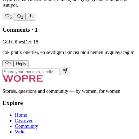
ısınıyor.
5
1
Comments
·
1
Gül Güneş
Dec 18
çok pratik öneriler, en sevdiğim ikincisi oldu hemen uygulayacağım
7
Reply
Stories, questions and community — by women, for women.
Explore
Home
Discover
Community
Write