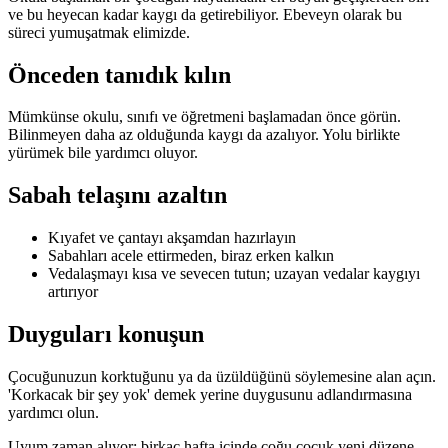
ve bu heyecan kadar kaygı da getirebiliyor. Ebeveyn olarak bu
süreci yumuşatmak elimizde.
Önceden tanıdık kılın
Mümkünse okulu, sınıfı ve öğretmeni başlamadan önce görün.
Bilinmeyen daha az olduğunda kaygı da azalıyor. Yolu birlikte
yürümek bile yardımcı oluyor.
Sabah telaşını azaltın
Kıyafet ve çantayı akşamdan hazırlayın
Sabahları acele ettirmeden, biraz erken kalkın
Vedalaşmayı kısa ve sevecen tutun; uzayan vedalar kaygıyı
artırıyor
Duyguları konuşun
Çocuğunuzun korktuğunu ya da üzüldüğünü söylemesine alan açın.
'Korkacak bir şey yok' demek yerine duygusunu adlandırmasına
yardımcı olun.
Uyum zaman alıyor; birkaç hafta içinde çoğu çocuk yeni düzene