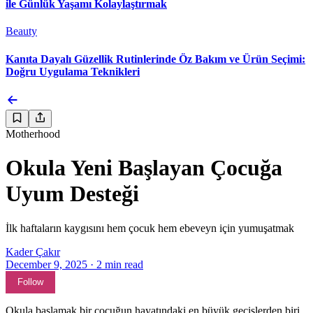
ile Günlük Yaşamı Kolaylaştırmak
Beauty
Kanıta Dayalı Güzellik Rutinlerinde Öz Bakım ve Ürün Seçimi:
Doğru Uygulama Teknikleri
Motherhood
Okula Yeni Başlayan Çocuğa
Uyum Desteği
İlk haftaların kaygısını hem çocuk hem ebeveyn için yumuşatmak
Kader Çakır
December 9, 2025
·
2
min read
Follow
Okula başlamak bir çocuğun hayatındaki en büyük geçişlerden biri