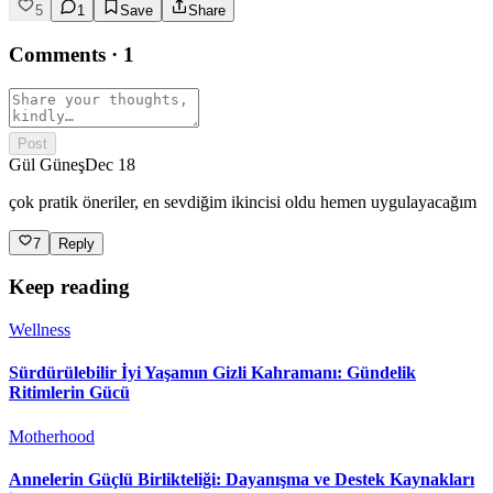
5
1
Save
Share
Comments
·
1
Post
Gül Güneş
Dec 18
çok pratik öneriler, en sevdiğim ikincisi oldu hemen uygulayacağım
7
Reply
Keep reading
Wellness
Sürdürülebilir İyi Yaşamın Gizli Kahramanı: Gündelik
Ritimlerin Gücü
Motherhood
Annelerin Güçlü Birlikteliği: Dayanışma ve Destek Kaynakları