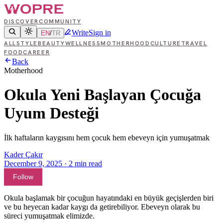
DISCOVER
COMMUNITY
Write
Sign in
EN
/
TR
ALL
STYLE
BEAUTY
WELLNESS
MOTHERHOOD
CULTURE
TRAVEL
FOOD
CAREER
Back
Motherhood
Okula Yeni Başlayan Çocuğa
Uyum Desteği
İlk haftaların kaygısını hem çocuk hem ebeveyn için yumuşatmak
Kader Çakır
December 9, 2025
·
2
min read
Follow
Okula başlamak bir çocuğun hayatındaki en büyük geçişlerden biri
ve bu heyecan kadar kaygı da getirebiliyor. Ebeveyn olarak bu
süreci yumuşatmak elimizde.