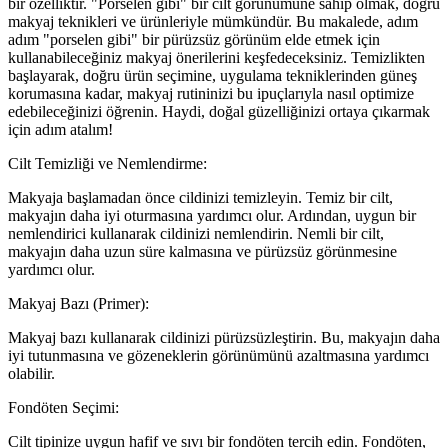
bir özelliktir. "Porselen gibi" bir cilt görünümüne sahip olmak, doğru
makyaj teknikleri ve ürünleriyle mümkündür. Bu makalede, adım
adım "porselen gibi" bir pürüzsüz görünüm elde etmek için
kullanabileceğiniz makyaj önerilerini keşfedeceksiniz. Temizlikten
başlayarak, doğru ürün seçimine, uygulama tekniklerinden güneş
korumasına kadar, makyaj rutininizi bu ipuçlarıyla nasıl optimize
edebileceğinizi öğrenin. Haydi, doğal güzelliğinizi ortaya çıkarmak
için adım atalım!
Cilt Temizliği ve Nemlendirme:
Makyaja başlamadan önce cildinizi temizleyin. Temiz bir cilt,
makyajın daha iyi oturmasına yardımcı olur. Ardından, uygun bir
nemlendirici kullanarak cildinizi nemlendirin. Nemli bir cilt,
makyajın daha uzun süre kalmasına ve pürüzsüz görünmesine
yardımcı olur.
Makyaj Bazı (Primer):
Makyaj bazı kullanarak cildinizi pürüzsüzleştirin. Bu, makyajın daha
iyi tutunmasına ve gözeneklerin görünümünü azaltmasına yardımcı
olabilir.
Fondöten Seçimi:
Cilt tipinize uygun hafif ve sıvı bir fondöten tercih edin. Fondöten,