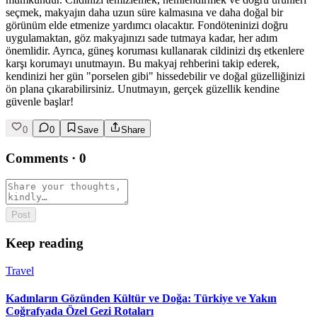
seçmek, makyajın daha uzun süre kalmasına ve daha doğal bir
görünüm elde etmenize yardımcı olacaktır. Fondöteninizi doğru
uygulamaktan, göz makyajınızı sade tutmaya kadar, her adım
önemlidir. Ayrıca, güneş koruması kullanarak cildinizi dış etkenlere
karşı korumayı unutmayın. Bu makyaj rehberini takip ederek,
kendinizi her gün "porselen gibi" hissedebilir ve doğal güzelliğinizi
ön plana çıkarabilirsiniz. Unutmayın, gerçek güzellik kendine
güvenle başlar!
0
0
Save
Share
Comments
·
0
Post
Keep reading
Travel
Kadınların Gözünden Kültür ve Doğa: Türkiye ve Yakın
Coğrafyada Özel Gezi Rotaları