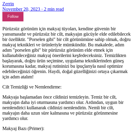
Zerrin
November 20, 2023
·
2
min read
Follow
Pürüzsüz görünüm için makyaj tüyoları, kendine güvenin bir
yansımasıdır ve pürüzsüz bir cilt, makyajın gücüyle elde edilebilecek
bir özelliktir. "Porselen gibi" bir cilt görünümüne sahip olmak, doğru
makyaj teknikleri ve ürünleriyle mümkündür. Bu makalede, adım
adım "porselen gibi" bir pürüzsüz görünüm elde etmek için
kullanabileceğiniz makyaj önerilerini keşfedeceksiniz. Temizlikten
başlayarak, doğru ürün seçimine, uygulama tekniklerinden güneş
korumasına kadar, makyaj rutininizi bu ipuçlarıyla nasıl optimize
edebileceğinizi öğrenin. Haydi, doğal güzelliğinizi ortaya çıkarmak
için adım atalım!
Cilt Temizliği ve Nemlendirme:
Makyaja başlamadan önce cildinizi temizleyin. Temiz bir cilt,
makyajın daha iyi oturmasına yardımcı olur. Ardından, uygun bir
nemlendirici kullanarak cildinizi nemlendirin. Nemli bir cilt,
makyajın daha uzun süre kalmasına ve pürüzsüz görünmesine
yardımcı olur.
Makyaj Bazı (Primer):