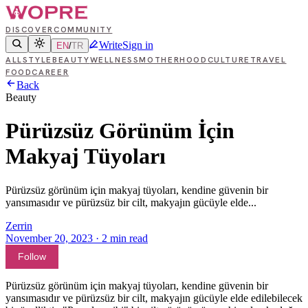
DISCOVER
COMMUNITY
Write
Sign in
EN
/
TR
ALL
STYLE
BEAUTY
WELLNESS
MOTHERHOOD
CULTURE
TRAVEL
FOOD
CAREER
Back
Beauty
Pürüzsüz Görünüm İçin
Makyaj Tüyoları
Pürüzsüz görünüm için makyaj tüyoları, kendine güvenin bir
yansımasıdır ve pürüzsüz bir cilt, makyajın gücüyle elde...
Zerrin
November 20, 2023
·
2
min read
Follow
Pürüzsüz görünüm için makyaj tüyoları, kendine güvenin bir
yansımasıdır ve pürüzsüz bir cilt, makyajın gücüyle elde edilebilecek