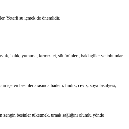
ler. Yeterli su içmek de önemlidir.
avuk, balık, yumurta, kırmızı et, süt ürünleri, baklagiller ve tohumlar
tin içeren besinler arasında badem, fındık, ceviz, soya fasulyesi,
an zengin besinler tüketmek, tırnak sağlığını olumlu yönde