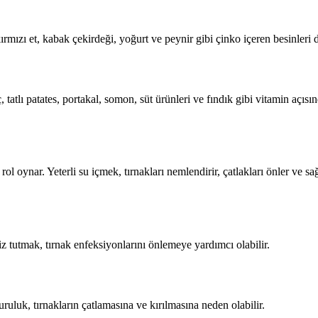
mızı et, kabak çekirdeği, yoğurt ve peynir gibi çinko içeren besinleri di
, tatlı patates, portakal, somon, süt ürünleri ve fındık gibi vitamin açı
ir rol oynar. Yeterli su içmek, tırnakları nemlendirir, çatlakları önler v
iz tutmak, tırnak enfeksiyonlarını önlemeye yardımcı olabilir.
uruluk, tırnakların çatlamasına ve kırılmasına neden olabilir.