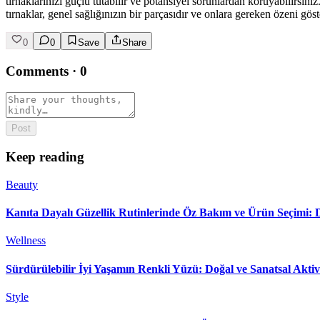
tırnaklarınızı güçlü tutabilir ve potansiyel sorunlardan koruyabilirsini
tırnaklar, genel sağlığınızın bir parçasıdır ve onlara gereken özeni gö
0
0
Save
Share
Comments
·
0
Post
Keep reading
Beauty
Kanıta Dayalı Güzellik Rutinlerinde Öz Bakım ve Ürün Seçimi:
Wellness
Sürdürülebilir İyi Yaşamın Renkli Yüzü: Doğal ve Sanatsal Aktiv
Style