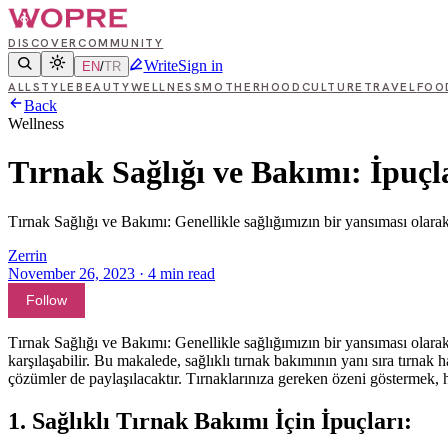
DISCOVER
COMMUNITY
Write
Sign in
EN
/
TR
ALL
STYLE
BEAUTY
WELLNESS
MOTHERHOOD
CULTURE
TRAVEL
FOO
Back
Wellness
Tırnak Sağlığı ve Bakımı: İpuçl
Tırnak Sağlığı ve Bakımı: Genellikle sağlığımızın bir yansıması olarak
Zerrin
November 26, 2023
·
4
min read
Follow
Tırnak Sağlığı ve Bakımı: Genellikle sağlığımızın bir yansıması olarak 
karşılaşabilir. Bu makalede, sağlıklı tırnak bakımının yanı sıra tırnak 
çözümler de paylaşılacaktır. Tırnaklarınıza gereken özeni göstermek, 
1. Sağlıklı Tırnak Bakımı İçin İpuçları: