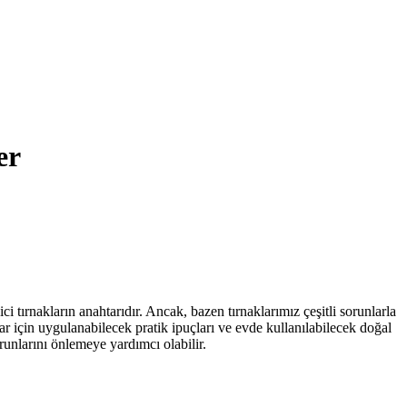
er
i tırnakların anahtarıdır. Ancak, bazen tırnaklarımız çeşitli sorunlarla
klar için uygulanabilecek pratik ipuçları ve evde kullanılabilecek doğal
runlarını önlemeye yardımcı olabilir.