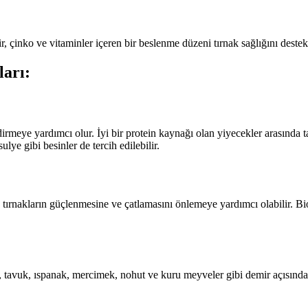
r, çinko ve vitaminler içeren bir beslenme düzeni tırnak sağlığını destek
ları:
ndirmeye yardımcı olur. İyi bir protein kaynağı olan yiyecekler arasında t
lye gibi besinler de tercih edilebilir.
, tırnakların güçlenmesine ve çatlamasını önlemeye yardımcı olabilir. Bio
 et, tavuk, ıspanak, mercimek, nohut ve kuru meyveler gibi demir açısınd