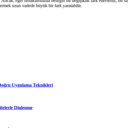
z. Ancak, eğer tırnaklarınızda belirgin bir değişiklik fark ederseniz, bi
stermek uzun vadede büyük bir fark yaratabilir.
 Doğru Uygulama Teknikleri
itelerle Dinlenme