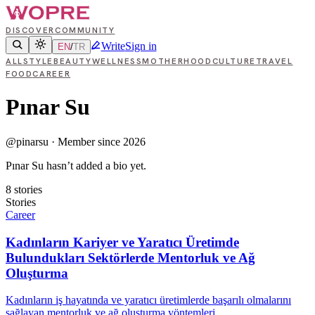
DISCOVER
COMMUNITY
Write
Sign in
EN
/
TR
ALL
STYLE
BEAUTY
WELLNESS
MOTHERHOOD
CULTURE
TRAVEL
FOOD
CAREER
Pınar Su
@
pinarsu
·
Member since 2026
Pınar Su hasn’t added a bio yet.
8
stories
Stories
Career
Kadınların Kariyer ve Yaratıcı Üretimde
Bulundukları Sektörlerde Mentorluk ve Ağ
Oluşturma
Kadınların iş hayatında ve yaratıcı üretimlerde başarılı olmalarını
sağlayan mentorluk ve ağ oluşturma yöntemleri