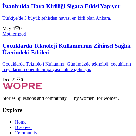
İstanbulda Hava Kirliliği Sigara Etkisi Yapıyor
Türkiye'de 3 büyük şehirden havası en kirli olan Ankara.
May 4
0
Motherhood
Çocuklarda Teknoloji Kullanımının Zihinsel Sağlık
Üzerindeki Etkileri
Çocuklarda Teknoloji Kullanımı, Günümüzde teknoloji, çocukların
hayatlarının önemli bir parçası haline gelmiştir.
Dec 21
0
Stories, questions and community — by women, for women.
Explore
Home
Discover
Community