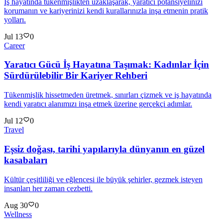
İş hayatında tükenmişlikten uzaklaşarak, yaratıcı potansiyelinizi
korumanın ve kariyerinizi kendi kurallarınızla inşa etmenin pratik
yolları.
Jul 13
0
Career
Yaratıcı Gücü İş Hayatına Taşımak: Kadınlar İçin
Sürdürülebilir Bir Kariyer Rehberi
Tükenmişlik hissetmeden üretmek, sınırları çizmek ve iş hayatında
kendi yaratıcı alanımızı inşa etmek üzerine gerçekçi adımlar.
Jul 12
0
Travel
Eşsiz doğası, tarihi yapılarıyla dünyanın en güzel
kasabaları
Kültür çeşitliliği ve eğlencesi ile büyük şehirler, gezmek isteyen
insanları her zaman cezbetti.
Aug 30
0
Wellness