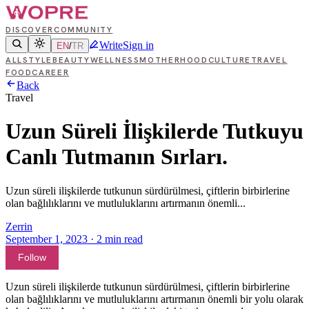
DISCOVER
COMMUNITY
Write
Sign in
EN
/
TR
ALL
STYLE
BEAUTY
WELLNESS
MOTHERHOOD
CULTURE
TRAVEL
FOOD
CAREER
Back
Travel
Uzun Süreli İlişkilerde Tutkuyu
Canlı Tutmanın Sırları.
Uzun süreli ilişkilerde tutkunun sürdürülmesi, çiftlerin birbirlerine
olan bağlılıklarını ve mutluluklarını artırmanın önemli...
Zerrin
September 1, 2023
·
2
min read
Follow
Uzun süreli ilişkilerde tutkunun sürdürülmesi, çiftlerin birbirlerine
olan bağlılıklarını ve mutluluklarını artırmanın önemli bir yolu olarak