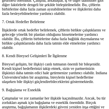
getirmesi önemlidir. Çalışma, arkadaşlar, iş ve diğer taahhütler gibi
diğer faktörlerle dengeli bir şekilde birleştirilmelidir. Bu, çiftlerin
birbirlerine daha fazla zaman ayırabilmelerine ve ilişkilerini daha
fazla besleyebilmelerine yardımcı olabilir.
7. Ortak Hedefler Belirleme
İlişkilerde ortak hedefler belirlemek, çiftlerin birlikte çalıştıklarını ve
geleceğe yönelik bir planları olduğunu hissetmelerine yardımcı
olabilir. Bu, çiftlerin birbirlerine daha fazla bağlılık duymalarına ve
birlikte çalıştıklarında daha fazla tatmin elde etmelerine yardımcı
olabilir.
8. Kendi Bireysel Gelişimleri İle İlgilenme
Bireysel gelişim, bir ilişkiyi canlı tutmanın önemli bir bileşenidir.
Kendi kişisel hedeflerinizi takip etmek, sizin ve partnerinizin
ilişkinizi daha tatmin edici hale getirmenize yardımcı olabilir. Indiana
Üniversitesi'nden bir araştırma, bireylerin kişisel hedeflerine
ulaşırken bile ilişkiyi güçlendirebileceklerini göstermektedir.
9. Bağışlama ve Esneklik
Çatışmalar ve zor zamanlar her ilişkide kaçınılmazdır. Ancak, bu tür
zorlukları aşmak için bağışlama ve esneklik önemlidir. Birçok
araştırma, bağışlamanın ilişkilerdeki güveni yeniden inşa ettiğini ve