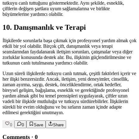
tutkuyu canlı tuttuğunu göstermektedir. Aynı şekilde, esneklik,
çiftlerin değişen şartlara uyum sağlamalarına ve birlikte
büyümelerine yardımcı olabilir.
10. Danışmanlık ve Terapi
İlişkilerde sorunlarla başa çıkmak için profesyonel yardım almak çok
etkili bir yol olabilir. Birçok çift, danışmanlık veya terapi
seanslarından faydalanarak iletişim sorunları, çatışmalar veya diğer
zorluklar konusunda destek alır. Bu, ilişkinin güçlendirilmesine ve
tutkunun canlı tutulmasına yardımcı olabilir.
Uzun süreli ilişkilerde tutkuyu canlı tutmak, çeşitli faktörleri içerir ve
her ilişki benzersizdir. Ancak, iletişim, yeni deneyimler, cinsellik,
zaman ayırma, saygı, destek, önceliklendirme, ortak hedefler,
bireysel gelişim, bağışlama, esneklik ve gerektiğinde profesyonel
yardım almak gibi bu temel prensipleri uygulayarak, çiftler uzun
vadeli bir ilişkide mutluluğu ve tutkuyu sürdürebilirler. İlişkilerin
sürekli bir evrim olduğunu ve bu sırların zaman içinde adapte
edilmesi gerektiğini unutmayın.
0
0
Save
Share
Comments
·
0