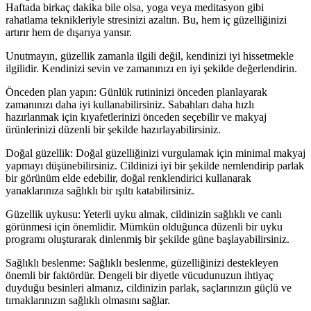
Haftada birkaç dakika bile olsa, yoga veya meditasyon gibi
rahatlama teknikleriyle stresinizi azaltın. Bu, hem iç güzelliğinizi
artırır hem de dışarıya yansır.
Unutmayın, güzellik zamanla ilgili değil, kendinizi iyi hissetmekle
ilgilidir. Kendinizi sevin ve zamanınızı en iyi şekilde değerlendirin.
Önceden plan yapın: Günlük rutininizi önceden planlayarak
zamanınızı daha iyi kullanabilirsiniz. Sabahları daha hızlı
hazırlanmak için kıyafetlerinizi önceden seçebilir ve makyaj
ürünlerinizi düzenli bir şekilde hazırlayabilirsiniz.
Doğal güzellik: Doğal güzelliğinizi vurgulamak için minimal makyaj
yapmayı düşünebilirsiniz. Cildinizi iyi bir şekilde nemlendirip parlak
bir görünüm elde edebilir, doğal renklendirici kullanarak
yanaklarınıza sağlıklı bir ışıltı katabilirsiniz.
Güzellik uykusu: Yeterli uyku almak, cildinizin sağlıklı ve canlı
görünmesi için önemlidir. Mümkün olduğunca düzenli bir uyku
programı oluşturarak dinlenmiş bir şekilde güne başlayabilirsiniz.
Sağlıklı beslenme: Sağlıklı beslenme, güzelliğinizi destekleyen
önemli bir faktördür. Dengeli bir diyetle vücudunuzun ihtiyaç
duyduğu besinleri almanız, cildinizin parlak, saçlarınızın güçlü ve
tırnaklarınızın sağlıklı olmasını sağlar.