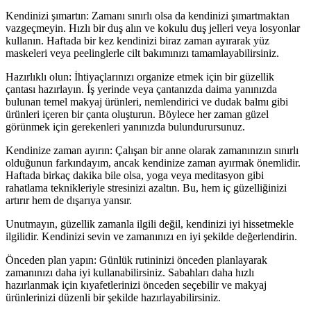
Kendinizi şımartın: Zamanı sınırlı olsa da kendinizi şımartmaktan
vazgeçmeyin. Hızlı bir duş alın ve kokulu duş jelleri veya losyonlar
kullanın. Haftada bir kez kendinizi biraz zaman ayırarak yüz
maskeleri veya peelinglerle cilt bakımınızı tamamlayabilirsiniz.
Hazırlıklı olun: İhtiyaçlarınızı organize etmek için bir güzellik
çantası hazırlayın. İş yerinde veya çantanızda daima yanınızda
bulunan temel makyaj ürünleri, nemlendirici ve dudak balmı gibi
ürünleri içeren bir çanta oluşturun. Böylece her zaman güzel
görünmek için gerekenleri yanınızda bulundurursunuz.
Kendinize zaman ayırın: Çalışan bir anne olarak zamanınızın sınırlı
olduğunun farkındayım, ancak kendinize zaman ayırmak önemlidir.
Haftada birkaç dakika bile olsa, yoga veya meditasyon gibi
rahatlama teknikleriyle stresinizi azaltın. Bu, hem iç güzelliğinizi
artırır hem de dışarıya yansır.
Unutmayın, güzellik zamanla ilgili değil, kendinizi iyi hissetmekle
ilgilidir. Kendinizi sevin ve zamanınızı en iyi şekilde değerlendirin.
Önceden plan yapın: Günlük rutininizi önceden planlayarak
zamanınızı daha iyi kullanabilirsiniz. Sabahları daha hızlı
hazırlanmak için kıyafetlerinizi önceden seçebilir ve makyaj
ürünlerinizi düzenli bir şekilde hazırlayabilirsiniz.