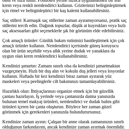
basit ve hızlı tutun. Fondöten yerine hızlıca uygulanabilen bir BB
krem veya renkli nemlendirici kullanın. Gözlerinizi belirginleştirmek
için rimel ve belirginleştirici bir kaş kalemi kullanabilirsiniz.
Saç stilleri: Karmaşık saç stillerine zaman ayıramıyorsanız, pratik saç
stillerini tercih edin. Dağınık topuzlar, düşük at kuyrukları veya hızlı
saç aksesuarları gibi seçeneklerle şık bir görünüm elde edebilirsiniz.
Çok amaçlı ürünler: Günlük bakım rutininizi basitleştirmek için çok
amaçlı ürünler kullanın. Nemlendirici içerisinde güneş koruyucu
olan bir ürün seçebilir veya allık yerine dudak ve yanaklara da
uygun olan krem renklendirici kullanabilirsiniz.
Kendinizi şımartın: Zamanı sınırlı olsa da kendinizi şımartmaktan
vazgeçmeyin. Hızlı bir duş alın ve kokulu duş jelleri veya losyonlar
kullanın. Haftada bir kez kendinizi biraz zaman ayırarak yüz
maskeleri veya peelinglerle cilt bakımınızı tamamlayabilirsiniz.
Hazırlıklı olun: İhtiyaçlarınızı organize etmek için bir güzellik
çantası hazırlayın. İş yerinde veya çantanızda daima yanınızda
bulunan temel makyaj ürünleri, nemlendirici ve dudak balmı gibi
ürünleri içeren bir çanta oluşturun. Böylece her zaman güzel
görünmek için gerekenleri yanınızda bulundurursunuz.
Kendinize zaman ayırın: Çalışan bir anne olarak zamanınızın sınırlı
olduğunun farkındayım, ancak kendinize zaman ayırmak önemlidir.