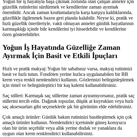
Yoğun bir iş hayatıyla başa çıkmak zorunda olan çalışan anneler için
güzellik rutinlerini sürdürmek ve kendilerine zaman ayırmak
önemlidir. Ancak zaman kısıtlamalarıyla karşı karşıya kaldıklarında,
güzellikle ilgilenmek bazen geri planda kalabilir. Neyse ki, pratik ve
hızlı güzellik önerileriyle, vakti olmayan anneler günlük hayatlarının
karmaşıklığı içinde bile kendilerini iyi hissedebilir ve kendilerine
özen gösterebilirler.
Yoğun İş Hayatında Güzelliğe Zaman
Ayırmak İçin Basit ve Etkili İpuçları
Hızlı ve pratik makyaj: Yoğun bir sabahınız varsa, makyaj rutininizi
basit ve hızlı tutun. Fondöten yerine hızlıca uygulanabilen bir BB
krem veya renkli nemlendirici kullanın. Gözlerinizi belirginleştirmek
için rimel ve belirginleştirici bir kaş kalemi kullanabilirsiniz.
Saç stilleri: Karmaşık saç stillerine zaman ayıramıyorsanız, pratik saç
stillerini tercih edin. Dağınık topuzlar, düşük at kuyrukları veya hızlı
saç aksesuarları gibi seçeneklerle şık bir görünüm elde edebilirsiniz.
Çok amaçlı ürünler: Günlük bakım rutininizi basitleştirmek için çok
amaçlı ürünler kullanın. Nemlendirici içerisinde güneş koruyucu
olan bir ürün seçebilir veya allık yerine dudak ve yanaklara da
uygun olan krem renklendirici kullanabilirsiniz.