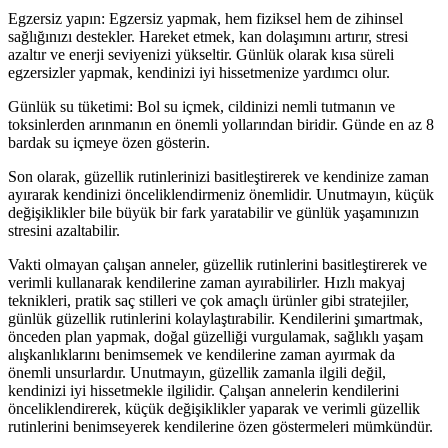
Egzersiz yapın: Egzersiz yapmak, hem fiziksel hem de zihinsel
sağlığınızı destekler. Hareket etmek, kan dolaşımını artırır, stresi
azaltır ve enerji seviyenizi yükseltir. Günlük olarak kısa süreli
egzersizler yapmak, kendinizi iyi hissetmenize yardımcı olur.
Günlük su tüketimi: Bol su içmek, cildinizi nemli tutmanın ve
toksinlerden arınmanın en önemli yollarından biridir. Günde en az 8
bardak su içmeye özen gösterin.
Son olarak, güzellik rutinlerinizi basitleştirerek ve kendinize zaman
ayırarak kendinizi önceliklendirmeniz önemlidir. Unutmayın, küçük
değişiklikler bile büyük bir fark yaratabilir ve günlük yaşamınızın
stresini azaltabilir.
Vakti olmayan çalışan anneler, güzellik rutinlerini basitleştirerek ve
verimli kullanarak kendilerine zaman ayırabilirler. Hızlı makyaj
teknikleri, pratik saç stilleri ve çok amaçlı ürünler gibi stratejiler,
günlük güzellik rutinlerini kolaylaştırabilir. Kendilerini şımartmak,
önceden plan yapmak, doğal güzelliği vurgulamak, sağlıklı yaşam
alışkanlıklarını benimsemek ve kendilerine zaman ayırmak da
önemli unsurlardır. Unutmayın, güzellik zamanla ilgili değil,
kendinizi iyi hissetmekle ilgilidir. Çalışan annelerin kendilerini
önceliklendirerek, küçük değişiklikler yaparak ve verimli güzellik
rutinlerini benimseyerek kendilerine özen göstermeleri mümkündür.