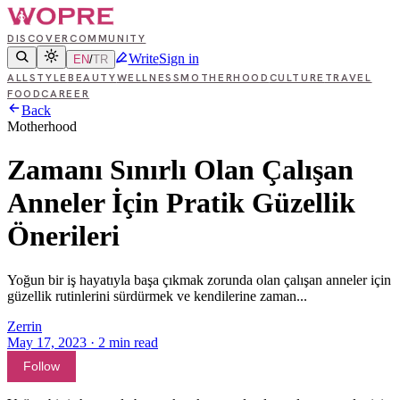
DISCOVER
COMMUNITY
Write
Sign in
EN
/
TR
ALL
STYLE
BEAUTY
WELLNESS
MOTHERHOOD
CULTURE
TRAVEL
FOOD
CAREER
Back
Motherhood
Zamanı Sınırlı Olan Çalışan
Anneler İçin Pratik Güzellik
Önerileri
Yoğun bir iş hayatıyla başa çıkmak zorunda olan çalışan anneler için
güzellik rutinlerini sürdürmek ve kendilerine zaman...
Zerrin
May 17, 2023
·
2
min read
Follow