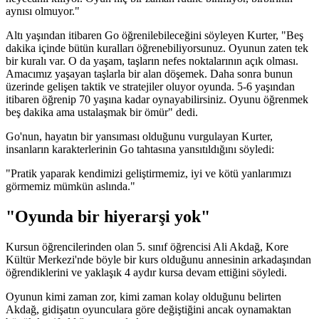
aynısı olmuyor."
Altı yaşından itibaren Go öğrenilebileceğini söyleyen Kurter, "Beş
dakika içinde bütün kuralları öğrenebiliyorsunuz. Oyunun zaten tek
bir kuralı var. O da yaşam, taşların nefes noktalarının açık olması.
Amacımız yaşayan taşlarla bir alan döşemek. Daha sonra bunun
üzerinde gelişen taktik ve stratejiler oluyor oyunda. 5-6 yaşından
itibaren öğrenip 70 yaşına kadar oynayabilirsiniz. Oyunu öğrenmek
beş dakika ama ustalaşmak bir ömür" dedi.
Go'nun, hayatın bir yansıması olduğunu vurgulayan Kurter,
insanların karakterlerinin Go tahtasına yansıtıldığını söyledi:
"Pratik yaparak kendimizi geliştirmemiz, iyi ve kötü yanlarımızı
görmemiz mümkün aslında."
"Oyunda bir hiyerarşi yok"
Kursun öğrencilerinden olan 5. sınıf öğrencisi Ali Akdağ, Kore
Kültür Merkezi'nde böyle bir kurs olduğunu annesinin arkadaşından
öğrendiklerini ve yaklaşık 4 aydır kursa devam ettiğini söyledi.
Oyunun kimi zaman zor, kimi zaman kolay olduğunu belirten
Akdağ, gidişatın oyunculara göre değiştiğini ancak oynamaktan