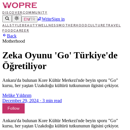
DISCOVER
COMMUNITY
Write
Sign in
EN
/
TR
ALL
STYLE
BEAUTY
WELLNESS
MOTHERHOOD
CULTURE
TRAVEL
FOOD
CAREER
Back
Motherhood
Zeka Oyunu 'Go' Türkiye'de
Öğretiliyor
Ankara'da bulunan Kore Kültür Merkezi'nde beyin sporu "Go"
kursu, her yaştan Uzakdoğu kültürü tutkununun ilgisini çekiyor.
Melike Yıldırım
December 29, 2024
·
3
min read
Follow
Ankara'da bulunan Kore Kültür Merkezi'nde beyin sporu "Go"
kursu, her yaştan Uzakdoğu kültürü tutkununun ilgisini çekiyor.