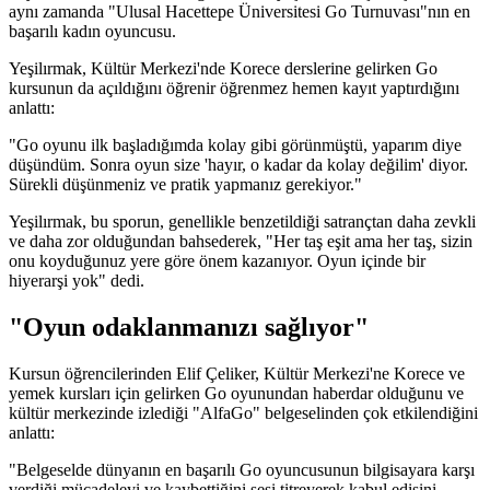
aynı zamanda "Ulusal Hacettepe Üniversitesi Go Turnuvası"nın en
başarılı kadın oyuncusu.
Yeşilırmak, Kültür Merkezi'nde Korece derslerine gelirken Go
kursunun da açıldığını öğrenir öğrenmez hemen kayıt yaptırdığını
anlattı:
"Go oyunu ilk başladığımda kolay gibi görünmüştü, yaparım diye
düşündüm. Sonra oyun size 'hayır, o kadar da kolay değilim' diyor.
Sürekli düşünmeniz ve pratik yapmanız gerekiyor."
Yeşilırmak, bu sporun, genellikle benzetildiği satrançtan daha zevkli
ve daha zor olduğundan bahsederek, "Her taş eşit ama her taş, sizin
onu koyduğunuz yere göre önem kazanıyor. Oyun içinde bir
hiyerarşi yok" dedi.
"Oyun odaklanmanızı sağlıyor"
Kursun öğrencilerinden Elif Çeliker, Kültür Merkezi'ne Korece ve
yemek kursları için gelirken Go oyunundan haberdar olduğunu ve
kültür merkezinde izlediği "AlfaGo" belgeselinden çok etkilendiğini
anlattı:
"Belgeselde dünyanın en başarılı Go oyuncusunun bilgisayara karşı
verdiği mücadeleyi ve kaybettiğini sesi titreyerek kabul edişini