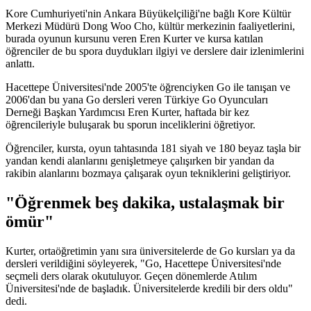
Kore Cumhuriyeti'nin Ankara Büyükelçiliği'ne bağlı Kore Kültür
Merkezi Müdürü Dong Woo Cho, kültür merkezinin faaliyetlerini,
burada oyunun kursunu veren Eren Kurter ve kursa katılan
öğrenciler de bu spora duydukları ilgiyi ve derslere dair izlenimlerini
anlattı.
Hacettepe Üniversitesi'nde 2005'te öğrenciyken Go ile tanışan ve
2006'dan bu yana Go dersleri veren Türkiye Go Oyuncuları
Derneği Başkan Yardımcısı Eren Kurter, haftada bir kez
öğrencileriyle buluşarak bu sporun inceliklerini öğretiyor.
Öğrenciler, kursta, oyun tahtasında 181 siyah ve 180 beyaz taşla bir
yandan kendi alanlarını genişletmeye çalışırken bir yandan da
rakibin alanlarını bozmaya çalışarak oyun tekniklerini geliştiriyor.
"Öğrenmek beş dakika, ustalaşmak bir
ömür"
Kurter, ortaöğretimin yanı sıra üniversitelerde de Go kursları ya da
dersleri verildiğini söyleyerek, "Go, Hacettepe Üniversitesi'nde
seçmeli ders olarak okutuluyor. Geçen dönemlerde Atılım
Üniversitesi'nde de başladık. Üniversitelerde kredili bir ders oldu"
dedi.