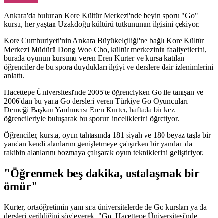
Ankara'da bulunan Kore Kültür Merkezi'nde beyin sporu "Go"
kursu, her yaştan Uzakdoğu kültürü tutkununun ilgisini çekiyor.
Kore Cumhuriyeti'nin Ankara Büyükelçiliği'ne bağlı Kore Kültür
Merkezi Müdürü Dong Woo Cho, kültür merkezinin faaliyetlerini,
burada oyunun kursunu veren Eren Kurter ve kursa katılan
öğrenciler de bu spora duydukları ilgiyi ve derslere dair izlenimlerini
anlattı.
Hacettepe Üniversitesi'nde 2005'te öğrenciyken Go ile tanışan ve
2006'dan bu yana Go dersleri veren Türkiye Go Oyuncuları
Derneği Başkan Yardımcısı Eren Kurter, haftada bir kez
öğrencileriyle buluşarak bu sporun inceliklerini öğretiyor.
Öğrenciler, kursta, oyun tahtasında 181 siyah ve 180 beyaz taşla bir
yandan kendi alanlarını genişletmeye çalışırken bir yandan da
rakibin alanlarını bozmaya çalışarak oyun tekniklerini geliştiriyor.
"Öğrenmek beş dakika, ustalaşmak bir
ömür"
Kurter, ortaöğretimin yanı sıra üniversitelerde de Go kursları ya da
dersleri verildiğini söyleyerek, "Go, Hacettepe Üniversitesi'nde