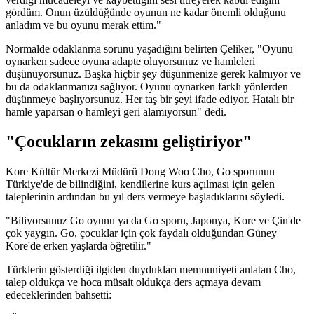
gördüm. Onun üzüldüğünde oyunun ne kadar önemli olduğunu
anladım ve bu oyunu merak ettim."
Normalde odaklanma sorunu yaşadığını belirten Çeliker, "Oyunu
oynarken sadece oyuna adapte oluyorsunuz ve hamleleri
düşünüyorsunuz. Başka hiçbir şey düşünmenize gerek kalmıyor ve
bu da odaklanmanızı sağlıyor. Oyunu oynarken farklı yönlerden
düşünmeye başlıyorsunuz. Her taş bir şeyi ifade ediyor. Hatalı bir
hamle yaparsan o hamleyi geri alamıyorsun" dedi.
"Çocukların zekasını geliştiriyor"
Kore Kültür Merkezi Müdürü Dong Woo Cho, Go sporunun
Türkiye'de de bilindiğini, kendilerine kurs açılması için gelen
taleplerinin ardından bu yıl ders vermeye başladıklarını söyledi.
"Biliyorsunuz Go oyunu ya da Go sporu, Japonya, Kore ve Çin'de
çok yaygın. Go, çocuklar için çok faydalı olduğundan Güney
Kore'de erken yaşlarda öğretilir."
Türklerin gösterdiği ilgiden duydukları memnuniyeti anlatan Cho,
talep oldukça ve hoca müsait oldukça ders açmaya devam
edeceklerinden bahsetti: