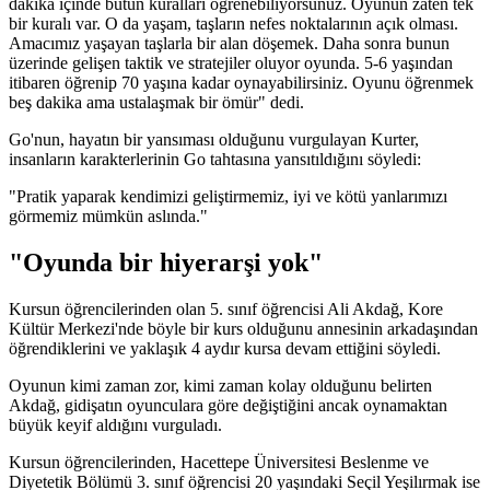
dakika içinde bütün kuralları öğrenebiliyorsunuz. Oyunun zaten tek
bir kuralı var. O da yaşam, taşların nefes noktalarının açık olması.
Amacımız yaşayan taşlarla bir alan döşemek. Daha sonra bunun
üzerinde gelişen taktik ve stratejiler oluyor oyunda. 5-6 yaşından
itibaren öğrenip 70 yaşına kadar oynayabilirsiniz. Oyunu öğrenmek
beş dakika ama ustalaşmak bir ömür" dedi.
Go'nun, hayatın bir yansıması olduğunu vurgulayan Kurter,
insanların karakterlerinin Go tahtasına yansıtıldığını söyledi:
"Pratik yaparak kendimizi geliştirmemiz, iyi ve kötü yanlarımızı
görmemiz mümkün aslında."
"Oyunda bir hiyerarşi yok"
Kursun öğrencilerinden olan 5. sınıf öğrencisi Ali Akdağ, Kore
Kültür Merkezi'nde böyle bir kurs olduğunu annesinin arkadaşından
öğrendiklerini ve yaklaşık 4 aydır kursa devam ettiğini söyledi.
Oyunun kimi zaman zor, kimi zaman kolay olduğunu belirten
Akdağ, gidişatın oyunculara göre değiştiğini ancak oynamaktan
büyük keyif aldığını vurguladı.
Kursun öğrencilerinden, Hacettepe Üniversitesi Beslenme ve
Diyetetik Bölümü 3. sınıf öğrencisi 20 yaşındaki Seçil Yeşilırmak ise