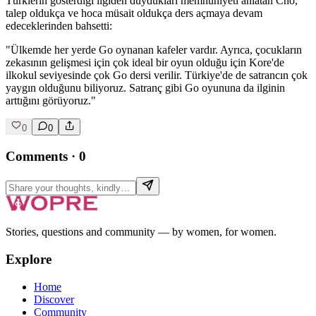
Türklerin gösterdiği ilgiden duydukları memnuniyeti anlatan Cho,
talep oldukça ve hoca müsait oldukça ders açmaya devam
edeceklerinden bahsetti:
"Ülkemde her yerde Go oynanan kafeler vardır. Ayrıca, çocukların
zekasının gelişmesi için çok ideal bir oyun olduğu için Kore'de
ilkokul seviyesinde çok Go dersi verilir. Türkiye'de de satrancın çok
yaygın olduğunu biliyoruz. Satranç gibi Go oyununa da ilginin
arttığını görüyoruz."
0
0
Comments
·
0
Stories, questions and community — by women, for women.
Explore
Home
Discover
Community