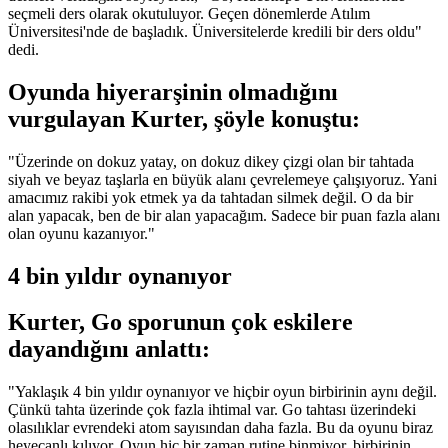
seçmeli ders olarak okutuluyor. Geçen dönemlerde Atılım
Üniversitesi'nde de başladık. Üniversitelerde kredili bir ders oldu"
dedi.
Oyunda hiyerarşinin olmadığını
vurgulayan Kurter, şöyle konuştu:
"Üzerinde on dokuz yatay, on dokuz dikey çizgi olan bir tahtada
siyah ve beyaz taşlarla en büyük alanı çevrelemeye çalışıyoruz. Yani
amacımız rakibi yok etmek ya da tahtadan silmek değil. O da bir
alan yapacak, ben de bir alan yapacağım. Sadece bir puan fazla alanı
olan oyunu kazanıyor."
4 bin yıldır oynanıyor
Kurter, Go sporunun çok eskilere
dayandığını anlattı:
"Yaklaşık 4 bin yıldır oynanıyor ve hiçbir oyun birbirinin aynı değil.
Çünkü tahta üzerinde çok fazla ihtimal var. Go tahtası üzerindeki
olasılıklar evrendeki atom sayısından daha fazla. Bu da oyunu biraz
heyecanlı kılıyor. Oyun hiç bir zaman rutine binmiyor, birbirinin