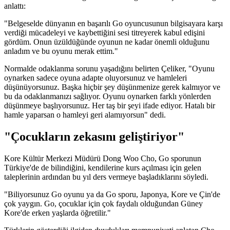
anlattı:
"Belgeselde dünyanın en başarılı Go oyuncusunun bilgisayara karşı
verdiği mücadeleyi ve kaybettiğini sesi titreyerek kabul edişini
gördüm. Onun üzüldüğünde oyunun ne kadar önemli olduğunu
anladım ve bu oyunu merak ettim."
Normalde odaklanma sorunu yaşadığını belirten Çeliker, "Oyunu
oynarken sadece oyuna adapte oluyorsunuz ve hamleleri
düşünüyorsunuz. Başka hiçbir şey düşünmenize gerek kalmıyor ve
bu da odaklanmanızı sağlıyor. Oyunu oynarken farklı yönlerden
düşünmeye başlıyorsunuz. Her taş bir şeyi ifade ediyor. Hatalı bir
hamle yaparsan o hamleyi geri alamıyorsun" dedi.
"Çocukların zekasını geliştiriyor"
Kore Kültür Merkezi Müdürü Dong Woo Cho, Go sporunun
Türkiye'de de bilindiğini, kendilerine kurs açılması için gelen
taleplerinin ardından bu yıl ders vermeye başladıklarını söyledi.
"Biliyorsunuz Go oyunu ya da Go sporu, Japonya, Kore ve Çin'de
çok yaygın. Go, çocuklar için çok faydalı olduğundan Güney
Kore'de erken yaşlarda öğretilir."