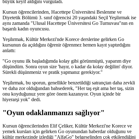
büyük keyif aldığını vurguladı.
Kursun öğrencilerinden, Hacettepe Üniversitesi Beslenme ve
Diyetetik Bölümü 3. sınıf öğrencisi 20 yaşındaki Seçil Yeşilırmak ise
aynı zamanda "Ulusal Hacettepe Üniversitesi Go Turnuvası"nın en
başarılı kadın oyuncusu.
Yeşilırmak, Kültür Merkezi'nde Korece derslerine gelirken Go
kursunun da açıldığını öğrenir öğrenmez hemen kayıt yaptırdığını
anlattı:
"Go oyunu ilk başladığımda kolay gibi görünmüştü, yaparım diye
düşündüm. Sonra oyun size 'hayır, o kadar da kolay değilim' diyor.
Sürekli düşünmeniz ve pratik yapmanız gerekiyor."
Yeşilırmak, bu sporun, genellikle benzetildiği satrançtan daha zevkli
ve daha zor olduğundan bahsederek, "Her taş eşit ama her taş, sizin
onu koyduğunuz yere göre önem kazanıyor. Oyun içinde bir
hiyerarşi yok" dedi.
"Oyun odaklanmanızı sağlıyor"
Kursun öğrencilerinden Elif Çeliker, Kültür Merkezi'ne Korece ve
yemek kursları için gelirken Go oyunundan haberdar olduğunu ve
kültür merkezinde izlediği "AlfaGo" belgeselinden çok etkilendiğini