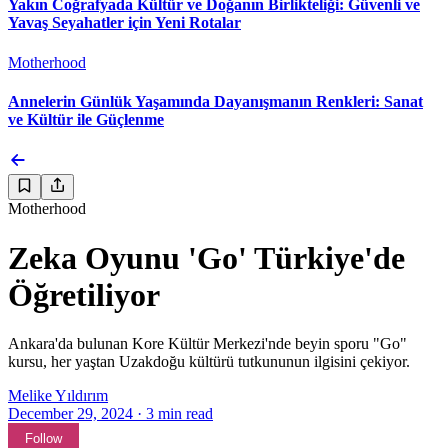
Yakın Coğrafyada Kültür ve Doğanın Birlikteliği: Güvenli ve
Yavaş Seyahatler için Yeni Rotalar
Motherhood
Annelerin Günlük Yaşamında Dayanışmanın Renkleri: Sanat
ve Kültür ile Güçlenme
Motherhood
Zeka Oyunu 'Go' Türkiye'de
Öğretiliyor
Ankara'da bulunan Kore Kültür Merkezi'nde beyin sporu "Go"
kursu, her yaştan Uzakdoğu kültürü tutkununun ilgisini çekiyor.
Melike Yıldırım
December 29, 2024
·
3
min read
Follow