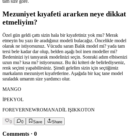
tam size göre.
Mezuniyet kıyafeti ararken neye dikkat
etmeliyim?
Özel gün geldi çattı sizin hala bir kıyafetiniz yok mu? Merak
etmeyin bu yazı ile aradığınız modeli bulacağız. Öncelikle model
olarak ne istiyorsunuz. Vücudu saran Balık model mi? yada tam
tersi bele kadar dar olup, belden aşağı bol inen modeller mi?
Bedeninizi iyi tanıyarak modelinizi seçin. Sonraki adım elbisenizi
uzun mu? kısa mı? istiyorsunuz. Bu iki kriteri de belirlediyseniz,
renk seçimi yapabilirsiniz. Şimdi gelelim sizin için seçtiğimiz
markaların mezuniyet kıyafetlerine. Aşağıda bir kaç tane model
sıraladık umarım size yardımcı olur.
MANGO
İPEKYOL
FOREVERNEWROMANADİL IŞIKKOTON
0
0
Save
Share
Comments
·
0