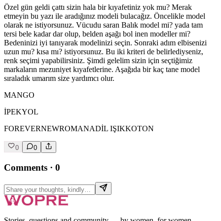
Özel gün geldi çattı sizin hala bir kıyafetiniz yok mu? Merak
etmeyin bu yazı ile aradığınız modeli bulacağız. Öncelikle model
olarak ne istiyorsunuz. Vücudu saran Balık model mi? yada tam
tersi bele kadar dar olup, belden aşağı bol inen modeller mi?
Bedeninizi iyi tanıyarak modelinizi seçin. Sonraki adım elbisenizi
uzun mu? kısa mı? istiyorsunuz. Bu iki kriteri de belirlediyseniz,
renk seçimi yapabilirsiniz. Şimdi gelelim sizin için seçtiğimiz
markaların mezuniyet kıyafetlerine. Aşağıda bir kaç tane model
sıraladık umarım size yardımcı olur.
MANGO
İPEKYOL
FOREVERNEWROMANADİL IŞIKKOTON
0
0
Comments
·
0
Stories, questions and community — by women, for women.