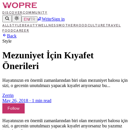
DISCOVER
COMMUNITY
Write
Sign in
EN
/
TR
ALL
STYLE
BEAUTY
WELLNESS
MOTHERHOOD
CULTURE
TRAVEL
FOOD
CAREER
Back
Style
Mezuniyet İçin Kıyafet
Önerileri
Hayatınızın en önemli zamanlarından biri olan mezuniyet balosu için
sizi, o gecenin unutulmazı yapacak kıyafet arıyorsanız bu...
Zerrin
May 26, 2018
·
1
min read
Follow
Hayatınızın en önemli zamanlarından biri olan mezuniyet balosu için
sizi, o gecenin unutulmazı yapacak kıyafet arıyorsanız bu yazımız