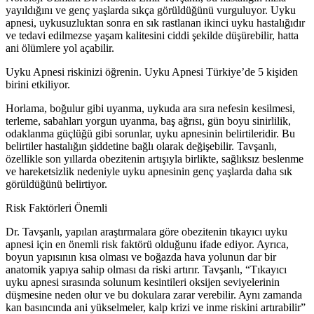
yayıldığını ve genç yaşlarda sıkça görüldüğünü vurguluyor. Uyku
apnesi, uykusuzluktan sonra en sık rastlanan ikinci uyku hastalığıdır
ve tedavi edilmezse yaşam kalitesini ciddi şekilde düşürebilir, hatta
ani ölümlere yol açabilir.
Uyku Apnesi riskinizi öğrenin. Uyku Apnesi Türkiye’de 5 kişiden
birini etkiliyor.
Horlama, boğulur gibi uyanma, uykuda ara sıra nefesin kesilmesi,
terleme, sabahları yorgun uyanma, baş ağrısı, gün boyu sinirlilik,
odaklanma güçlüğü gibi sorunlar, uyku apnesinin belirtileridir. Bu
belirtiler hastalığın şiddetine bağlı olarak değişebilir. Tavşanlı,
özellikle son yıllarda obezitenin artışıyla birlikte, sağlıksız beslenme
ve hareketsizlik nedeniyle uyku apnesinin genç yaşlarda daha sık
görüldüğünü belirtiyor.
Risk Faktörleri Önemli
Dr. Tavşanlı, yapılan araştırmalara göre obezitenin tıkayıcı uyku
apnesi için en önemli risk faktörü olduğunu ifade ediyor. Ayrıca,
boyun yapısının kısa olması ve boğazda hava yolunun dar bir
anatomik yapıya sahip olması da riski artırır. Tavşanlı, “Tıkayıcı
uyku apnesi sırasında solunum kesintileri oksijen seviyelerinin
düşmesine neden olur ve bu dokulara zarar verebilir. Aynı zamanda
kan basıncında ani yükselmeler, kalp krizi ve inme riskini artırabilir”