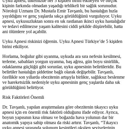
Uyku apnesi, ülkemizde her 5 kişiden birini etkileyen ve birçok
kişinin farkında olmadan yaşadığı tehlikeli bir sağlık sorunudur.
Nöroloji Uzmanı Dr. Mustafa Emir Tavşanlı, bu hastalığın hızla
yayıldığını ve genç yaşlarda sıkça görüldüğünü vurguluyor. Uyku
apnesi, uykusuzluktan sonra en sık rastlanan ikinci uyku hastalığıdır
ve tedavi edilmezse yaşam kalitesini ciddi şekilde düşürebilir, hatta
ani ölümlere yol açabilir.
Uyku Apnesi riskinizi öğrenin. Uyku Apnesi Türkiye’de 5 kişiden
birini etkiliyor.
Horlama, boğulur gibi uyanma, uykuda ara sıra nefesin kesilmesi,
terleme, sabahları yorgun uyanma, baş ağrısı, gün boyu sinirlilik,
odaklanma güçlüğü gibi sorunlar, uyku apnesinin belirtileridir. Bu
belirtiler hastalığın şiddetine bağlı olarak değişebilir. Tavşanlı,
özellikle son yıllarda obezitenin artışıyla birlikte, sağlıksız beslenme
ve hareketsizlik nedeniyle uyku apnesinin genç yaşlarda daha sık
görüldüğünü belirtiyor.
Risk Faktörleri Önemli
Dr. Tavşanlı, yapılan araştırmalara göre obezitenin tıkayıcı uyku
apnesi için en önemli risk faktörü olduğunu ifade ediyor. Ayrıca,
boyun yapısının kısa olması ve boğazda hava yolunun dar bir
anatomik yapıya sahip olması da riski artırır. Tavşanlı, “Tıkayıcı
uyku apnesi sırasında solunum kesintileri oksijen seviyelerinin