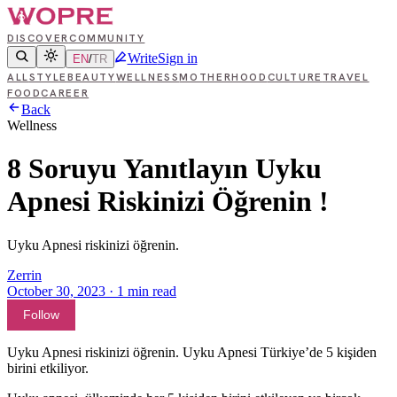
DISCOVER
COMMUNITY
Write
Sign in
EN
/
TR
ALL
STYLE
BEAUTY
WELLNESS
MOTHERHOOD
CULTURE
TRAVEL
FOOD
CAREER
Back
Wellness
8 Soruyu Yanıtlayın Uyku
Apnesi Riskinizi Öğrenin !
Uyku Apnesi riskinizi öğrenin.
Zerrin
October 30, 2023
·
1
min read
Follow
Uyku Apnesi riskinizi öğrenin. Uyku Apnesi Türkiye’de 5 kişiden
birini etkiliyor.