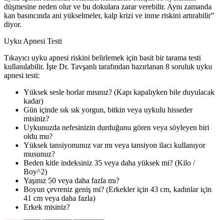
düşmesine neden olur ve bu dokulara zarar verebilir. Aynı zamanda
kan basıncında ani yükselmeler, kalp krizi ve inme riskini artırabilir”
diyor.
Uyku Apnesi Testi
Tıkayıcı uyku apnesi riskini belirlemek için basit bir tarama testi
kullanılabilir. İşte Dr. Tavşanlı tarafından hazırlanan 8 soruluk uyku
apnesi testi:
Yüksek sesle horlar mısınız? (Kapı kapalıyken bile duyulacak
kadar)
Gün içinde sık sık yorgun, bitkin veya uykulu hisseder
misiniz?
Uykunuzda nefesinizin durduğunu gören veya söyleyen biri
oldu mu?
Yüksek tansiyonunuz var mı veya tansiyon ilacı kullanıyor
musunuz?
Beden kitle indeksiniz 35 veya daha yüksek mi? (Kilo /
Boy^2)
Yaşınız 50 veya daha fazla mı?
Boyun çevreniz geniş mi? (Erkekler için 43 cm, kadınlar için
41 cm veya daha fazla)
Erkek misiniz?