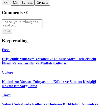
0
0
Save
Share
Comments
·
0
Post
Keep reading
Food
Erişilebilir Mutfakta Yaratıcılık: Günlük Sofra Fikirleri için
İlham Veren Tarifler ve Mutfak Kültürü
Culture
Kadınların Yaratıcı Dünyasında Kültür ve Sanatın Kesiştiği
Nokta: Bir Sorgulama
Travel
Yakın Coğrafyada Kültür ve Doğanın Birlikteliği: Güvenli ve