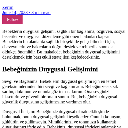
Zerrin
June 14, 2023
·
3
min read
Follow
Bebeklerin duygusal gelişimi, sağlıklı bir bağlanma, özgüven, sosyal
beceriler ve duygusal düzenleme gibi önemli alanları kapsar.
Bebeklerin bu alanlarda sağlıklı bir şekilde gelişebilmeleri için,
ebeveynlerin ve bakıcıların doğru destek ve rehberlik sunması
oldukça önemlidir. Bu makalede, bebeğinizin duygusal gelişimini
desteklemek için bazı etkili stratejileri keşfedeceksiniz.
Bebeğinizin Duygusal Gelişimini
Sevgi ve Bağlanma: Bebeklerin duygusal gelişimi için en temel
gereksinimlerinden biri sevgi ve bağlanmadır. Bebeğinize sık sık
sarılın, dokunun ve onunla göz teması kurun. Ona sevginizi
hissettirin ve güvenli bir ortam sunun. Bu, bebeğinizin duygusal
güvenlik duygusunu geliştirmesine yardımcı olur.
Duygusal İletişim: Bebeğinizle duygusal olarak etkileşimde
bulunmak, onun duygusal gelişimini teşvik eder. Onunla konuşun,
güldürün ve gülümseyin. Mimiklerinizi ve tonunuzu kullanarak
duygularınızı ifade edin. Bebeğiniz, duygusal ifadeleri anlamak ve