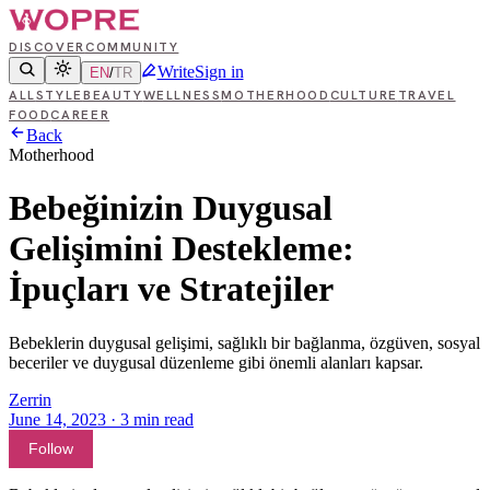
DISCOVER
COMMUNITY
Write
Sign in
EN
/
TR
ALL
STYLE
BEAUTY
WELLNESS
MOTHERHOOD
CULTURE
TRAVEL
FOOD
CAREER
Back
Motherhood
Bebeğinizin Duygusal
Gelişimini Destekleme:
İpuçları ve Stratejiler
Bebeklerin duygusal gelişimi, sağlıklı bir bağlanma, özgüven, sosyal
beceriler ve duygusal düzenleme gibi önemli alanları kapsar.
Zerrin
June 14, 2023
·
3
min read
Follow