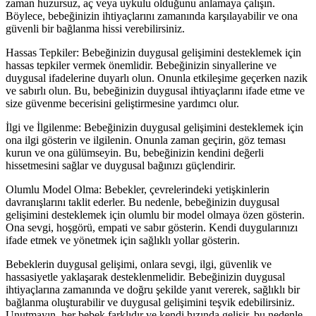
zaman huzursuz, aç veya uykulu olduğunu anlamaya çalışın.
Böylece, bebeğinizin ihtiyaçlarını zamanında karşılayabilir ve ona
güvenli bir bağlanma hissi verebilirsiniz.
Hassas Tepkiler: Bebeğinizin duygusal gelişimini desteklemek için
hassas tepkiler vermek önemlidir. Bebeğinizin sinyallerine ve
duygusal ifadelerine duyarlı olun. Onunla etkileşime geçerken nazik
ve sabırlı olun. Bu, bebeğinizin duygusal ihtiyaçlarını ifade etme ve
size güvenme becerisini geliştirmesine yardımcı olur.
İlgi ve İlgilenme: Bebeğinizin duygusal gelişimini desteklemek için
ona ilgi gösterin ve ilgilenin. Onunla zaman geçirin, göz teması
kurun ve ona gülümseyin. Bu, bebeğinizin kendini değerli
hissetmesini sağlar ve duygusal bağınızı güçlendirir.
Olumlu Model Olma: Bebekler, çevrelerindeki yetişkinlerin
davranışlarını taklit ederler. Bu nedenle, bebeğinizin duygusal
gelişimini desteklemek için olumlu bir model olmaya özen gösterin.
Ona sevgi, hoşgörü, empati ve sabır gösterin. Kendi duygularınızı
ifade etmek ve yönetmek için sağlıklı yollar gösterin.
Bebeklerin duygusal gelişimi, onlara sevgi, ilgi, güvenlik ve
hassasiyetle yaklaşarak desteklenmelidir. Bebeğinizin duygusal
ihtiyaçlarına zamanında ve doğru şekilde yanıt vererek, sağlıklı bir
bağlanma oluşturabilir ve duygusal gelişimini teşvik edebilirsiniz.
Unutmayın, her bebek farklıdır ve kendi hızında gelişir, bu nedenle