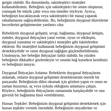
gergin olabilir. Bu durumlarda, sakinleştirici stratejiler
kullanabilirsiniz. Bebeğiniz için sakinleştirici bir ortam oluşturun,
yumuşak bir müzik çalın veya ona ninniler söyleyin. Ayrıca,
bebeğinizi kucaklayarak veya sakinleştirici bir masaj yaparak
rahatlamasını sağlayabilirsiniz. Bu, bebeğinizin duygusal düzenleme
becerilerini geliştirmesine yardımcı olur.
Bebeklerin duygusal gelişimi, sevgi, bağlanma, duygusal iletişim,
rutinler, duygusal ihtiyaçlara yanıt verme, oyun ve etkileşim,
duygusal yansıtma ve sakinleştirici stratejiler gibi faktörlerden
etkilenir. Bu stratejileri kullanarak bebeğinizin duygusal gelişimini
destekleyebilir ve onun duygusal sağlığını güçlendirebilirsiniz.
Unutmayın, her bebeğin ihtiyaçları farklı olabilir, bu yüzden
bebeğinizi dikkatlice gözlemleyin ve onunla bağ kurarken kendinizi
ve bebeğinizi tanıyın.
Duygusal İhtiyaçları Anlama: Bebeklerin duygusal ihtiyaçlarını
anlamak, onların duygusal gelişimini desteklemenin önemli bir
parçasıdır. Bebeğinizin dilini okumak için gözlem yapın ve onun ne
zaman huzursuz, aç veya uykulu olduğunu anlamaya çalışın.
Böylece, bebeğinizin ihtiyaçlarını zamanında karşılayabilir ve ona
güvenli bir bağlanma hissi verebilirsiniz.
Hassas Tepkiler: Bebeğinizin duygusal gelişimini desteklemek için
hassas tepkiler vermek önemlidir. Bebeğinizin sinyallerine ve