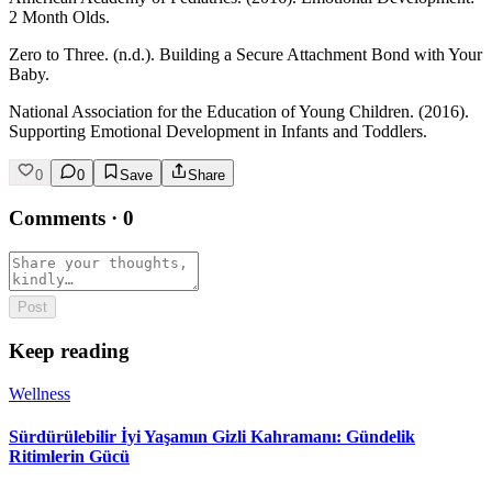
2 Month Olds.
Zero to Three. (n.d.). Building a Secure Attachment Bond with Your
Baby.
National Association for the Education of Young Children. (2016).
Supporting Emotional Development in Infants and Toddlers.
0
0
Save
Share
Comments
·
0
Post
Keep reading
Wellness
Sürdürülebilir İyi Yaşamın Gizli Kahramanı: Gündelik
Ritimlerin Gücü