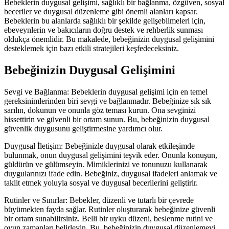
Bebeklerin duygusal gelişimi, sağlıklı bir bağlanma, özgüven, sosyal
beceriler ve duygusal düzenleme gibi önemli alanları kapsar.
Bebeklerin bu alanlarda sağlıklı bir şekilde gelişebilmeleri için,
ebeveynlerin ve bakıcıların doğru destek ve rehberlik sunması
oldukça önemlidir. Bu makalede, bebeğinizin duygusal gelişimini
desteklemek için bazı etkili stratejileri keşfedeceksiniz.
Bebeğinizin Duygusal Gelişimini
Sevgi ve Bağlanma: Bebeklerin duygusal gelişimi için en temel
gereksinimlerinden biri sevgi ve bağlanmadır. Bebeğinize sık sık
sarılın, dokunun ve onunla göz teması kurun. Ona sevginizi
hissettirin ve güvenli bir ortam sunun. Bu, bebeğinizin duygusal
güvenlik duygusunu geliştirmesine yardımcı olur.
Duygusal İletişim: Bebeğinizle duygusal olarak etkileşimde
bulunmak, onun duygusal gelişimini teşvik eder. Onunla konuşun,
güldürün ve gülümseyin. Mimiklerinizi ve tonunuzu kullanarak
duygularınızı ifade edin. Bebeğiniz, duygusal ifadeleri anlamak ve
taklit etmek yoluyla sosyal ve duygusal becerilerini geliştirir.
Rutinler ve Sınırlar: Bebekler, düzenli ve tutarlı bir çevrede
büyümekten fayda sağlar. Rutinler oluşturarak bebeğinize güvenli
bir ortam sunabilirsiniz. Belli bir uyku düzeni, beslenme rutini ve
oyun zamanları belirleyin. Bu, bebeğinizin duygusal düzenlemeyi