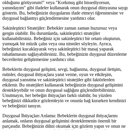
olduğunu görüyorum!" veya "Korkmuş gibi hissediyorsun,
yanındayım" gibi ifadeler kullanarak onun duygusal dünyasına saygı
gösterin. Bu, bebeğinizin duygularını ifade etmeyi öğrenmesine ve
duygusal bağlantıyı güçlendirmesine yardımcı olur.
Sakinleştirici Stratejiler: Bebekler zaman zaman huzursuz veya
gergin olabilir. Bu durumlarda, sakinleştirici stratejiler
kullanabilirsiniz. Bebeğiniz için sakinleştirici bir ortam oluşturun,
yumuşak bir müzik çalın veya ona ninniler söyleyin. Ayrıca,
bebeğinizi kucaklayarak veya sakinleştirici bir masaj yaparak
rahatlamasını sağlayabilirsiniz. Bu, bebeğinizin duygusal düzenleme
becerilerini geliştirmesine yardımcı olur.
Bebeklerin duygusal gelişimi, sevgi, bağlanma, duygusal iletişim,
rutinler, duygusal ihtiyaçlara yanıt verme, oyun ve etkileşim,
duygusal yansıtma ve sakinleştirici stratejiler gibi faktörlerden
etkilenir. Bu stratejileri kullanarak bebeğinizin duygusal gelişimini
destekleyebilir ve onun duygusal sağlığını güçlendirebilirsiniz.
Unutmayın, her bebeğin ihtiyaçları farklı olabilir, bu yüzden
bebeğinizi dikkatlice gözlemleyin ve onunla bağ kurarken kendinizi
ve bebeğinizi tanıyın.
Duygusal İhtiyaçları Anlama: Bebeklerin duygusal ihtiyaçlarını
anlamak, onların duygusal gelişimini desteklemenin önemli bir
parçasıdır. Bebeğinizin dilini okumak için gözlem yapın ve onun ne