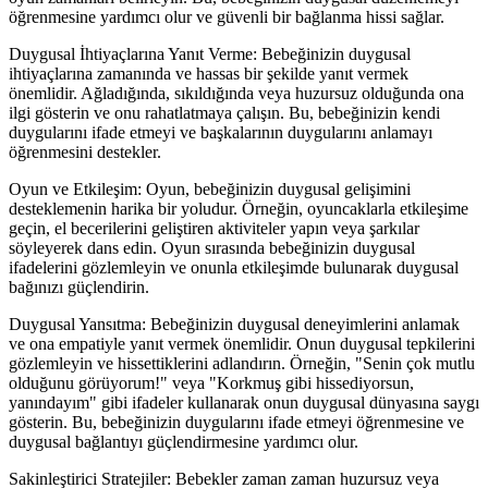
öğrenmesine yardımcı olur ve güvenli bir bağlanma hissi sağlar.
Duygusal İhtiyaçlarına Yanıt Verme: Bebeğinizin duygusal
ihtiyaçlarına zamanında ve hassas bir şekilde yanıt vermek
önemlidir. Ağladığında, sıkıldığında veya huzursuz olduğunda ona
ilgi gösterin ve onu rahatlatmaya çalışın. Bu, bebeğinizin kendi
duygularını ifade etmeyi ve başkalarının duygularını anlamayı
öğrenmesini destekler.
Oyun ve Etkileşim: Oyun, bebeğinizin duygusal gelişimini
desteklemenin harika bir yoludur. Örneğin, oyuncaklarla etkileşime
geçin, el becerilerini geliştiren aktiviteler yapın veya şarkılar
söyleyerek dans edin. Oyun sırasında bebeğinizin duygusal
ifadelerini gözlemleyin ve onunla etkileşimde bulunarak duygusal
bağınızı güçlendirin.
Duygusal Yansıtma: Bebeğinizin duygusal deneyimlerini anlamak
ve ona empatiyle yanıt vermek önemlidir. Onun duygusal tepkilerini
gözlemleyin ve hissettiklerini adlandırın. Örneğin, "Senin çok mutlu
olduğunu görüyorum!" veya "Korkmuş gibi hissediyorsun,
yanındayım" gibi ifadeler kullanarak onun duygusal dünyasına saygı
gösterin. Bu, bebeğinizin duygularını ifade etmeyi öğrenmesine ve
duygusal bağlantıyı güçlendirmesine yardımcı olur.
Sakinleştirici Stratejiler: Bebekler zaman zaman huzursuz veya