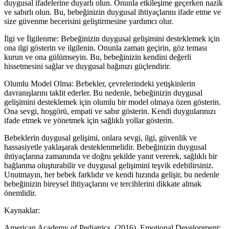
duygusal ifadelerine duyarlı olun. Onunla etkileşime geçerken nazik
ve sabırlı olun. Bu, bebeğinizin duygusal ihtiyaçlarını ifade etme ve
size güvenme becerisini geliştirmesine yardımcı olur.
İlgi ve İlgilenme: Bebeğinizin duygusal gelişimini desteklemek için
ona ilgi gösterin ve ilgilenin. Onunla zaman geçirin, göz teması
kurun ve ona gülümseyin. Bu, bebeğinizin kendini değerli
hissetmesini sağlar ve duygusal bağınızı güçlendirir.
Olumlu Model Olma: Bebekler, çevrelerindeki yetişkinlerin
davranışlarını taklit ederler. Bu nedenle, bebeğinizin duygusal
gelişimini desteklemek için olumlu bir model olmaya özen gösterin.
Ona sevgi, hoşgörü, empati ve sabır gösterin. Kendi duygularınızı
ifade etmek ve yönetmek için sağlıklı yollar gösterin.
Bebeklerin duygusal gelişimi, onlara sevgi, ilgi, güvenlik ve
hassasiyetle yaklaşarak desteklenmelidir. Bebeğinizin duygusal
ihtiyaçlarına zamanında ve doğru şekilde yanıt vererek, sağlıklı bir
bağlanma oluşturabilir ve duygusal gelişimini teşvik edebilirsiniz.
Unutmayın, her bebek farklıdır ve kendi hızında gelişir, bu nedenle
bebeğinizin bireysel ihtiyaçlarını ve tercihlerini dikkate almak
önemlidir.
Kaynaklar:
American Academy of Pediatrics. (2016). Emotional Development: