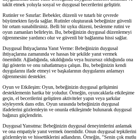
taklit etmek yoluyla sosyal ve duygusal becerilerini geliştirir.
Rutinler ve Sınırlar: Bebekler, düzenli ve tutarlı bir çevrede
büyümekten fayda sağlar. Rutinler oluşturarak bebeğinize güvenli
bir ortam sunabilirsiniz. Belli bir uyku düzeni, beslenme rutini ve
oyun zamanları belirleyin. Bu, bebeğinizin duygusal düzenlemeyi
öğrenmesine yardımcı olur ve güvenli bir bağlanma hissi sağlar.
Duygusal İhtiyaçlarına Yanıt Verme: Bebeğinizin duygusal
ihtiyaçlarına zamanında ve hassas bir şekilde yanıt vermek
önemlidir. Ağladığında, sıkıldığında veya huzursuz olduğunda ona
ilgi gösterin ve onu rahatlatmaya çalışın. Bu, bebeğinizin kendi
duygularını ifade etmeyi ve başkalarının duygularını anlamayı
öğrenmesini destekler.
Oyun ve Etkileşim: Oyun, bebeğinizin duygusal gelişimini
desteklemenin harika bir yoludur. Örneğin, oyuncaklarla etkileşime
geçin, el becerilerini geliştiren aktiviteler yapın veya şarkılar
söyleyerek dans edin. Oyun sırasında bebeğinizin duygusal
ifadelerini gözlemleyin ve onunla etkileşimde bulunarak duygusal
bağınızı güçlendirin.
Duygusal Yansıtma: Bebeğinizin duygusal deneyimlerini anlamak
ve ona empatiyle yanıt vermek önemlidir. Onun duygusal tepkilerini
gözlemleyin ve hissettiklerini adlandırın. Örneğin, "Senin çok mutlu