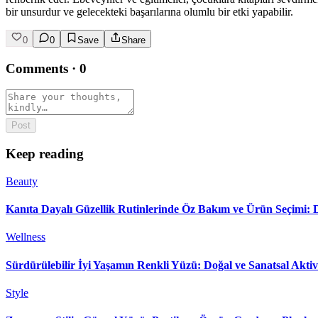
bir unsurdur ve gelecekteki başarılarına olumlu bir etki yapabilir.
0
0
Save
Share
Comments
·
0
Post
Keep reading
Beauty
Kanıta Dayalı Güzellik Rutinlerinde Öz Bakım ve Ürün Seçimi:
Wellness
Sürdürülebilir İyi Yaşamın Renkli Yüzü: Doğal ve Sanatsal Aktiv
Style