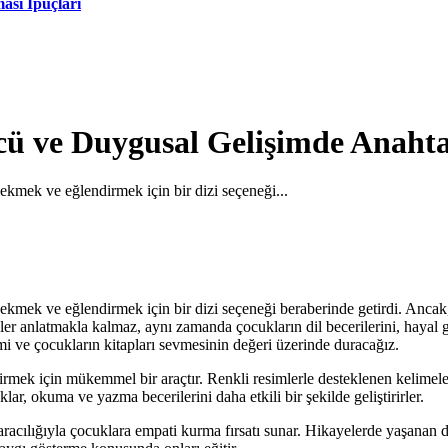
ası İpuçları
cü ve Duygusal Gelişimde Anaht
çekmek ve eğlendirmek için bir dizi seçeneği...
 çekmek ve eğlendirmek için bir dizi seçeneği beraberinde getirdi. Ancak
ler anlatmakla kalmaz, aynı zamanda çocukların dil becerilerini, hayal gü
mi ve çocukların kitapları sevmesinin değeri üzerinde duracağız.
dirmek için mükemmel bir araçtır. Renkli resimlerle desteklenen kelimeler,
ar, okuma ve yazma becerilerini daha etkili bir şekilde geliştirirler.
r aracılığıyla çocuklara empati kurma fırsatı sunar. Hikayelerde yaşanan