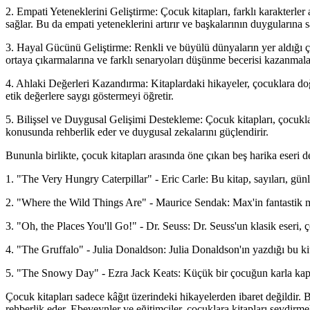
2. Empati Yeteneklerini Geliştirme: Çocuk kitapları, farklı karakterle
sağlar. Bu da empati yeteneklerini artırır ve başkalarının duygularına 
3. Hayal Gücünü Geliştirme: Renkli ve büyülü dünyaların yer aldığı çocu
ortaya çıkarmalarına ve farklı senaryoları düşünme becerisi kazanmala
4. Ahlaki Değerleri Kazandırma: Kitaplardaki hikayeler, çocuklara doğr
etik değerlere saygı göstermeyi öğretir.
5. Bilişsel ve Duygusal Gelişimi Destekleme: Çocuk kitapları, çocuklar
konusunda rehberlik eder ve duygusal zekalarını güçlendirir.
Bununla birlikte, çocuk kitapları arasında öne çıkan beş harika eseri de 
1. "The Very Hungry Caterpillar" - Eric Carle: Bu kitap, sayıları, günl
2. "Where the Wild Things Are" - Maurice Sendak: Max'in fantastik m
3. "Oh, the Places You'll Go!" - Dr. Seuss: Dr. Seuss'un klasik eseri, 
4. "The Gruffalo" - Julia Donaldson: Julia Donaldson'ın yazdığı bu ki
5. "The Snowy Day" - Ezra Jack Keats: Küçük bir çocuğun karla kaplı 
Çocuk kitapları sadece kâğıt üzerindeki hikayelerden ibaret değildir. B
rehberlik eder. Ebeveynler ve eğitimciler, çocuklara kitapları sevdirm