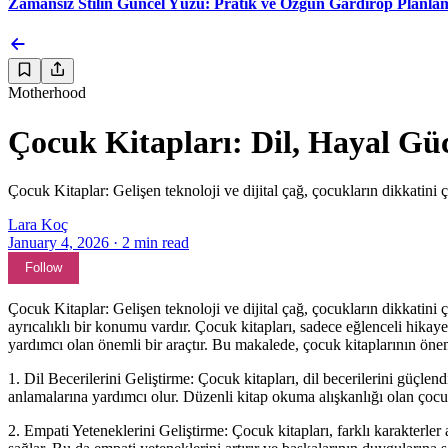
Zamansız Stilin Güncel Yüzü: Pratik ve Özgün Gardırop Planlam
Motherhood
Çocuk Kitapları: Dil, Hayal Gü
Çocuk Kitaplar: Gelişen teknoloji ve dijital çağ, çocukların dikkatini 
Lara Koç
January 4, 2026
·
2
min read
Follow
Çocuk Kitaplar: Gelişen teknoloji ve dijital çağ, çocukların dikkatini
ayrıcalıklı bir konumu vardır. Çocuk kitapları, sadece eğlenceli hikaye
yardımcı olan önemli bir araçtır. Bu makalede, çocuk kitaplarının öne
1. Dil Becerilerini Geliştirme: Çocuk kitapları, dil becerilerini güçlen
anlamalarına yardımcı olur. Düzenli kitap okuma alışkanlığı olan çocukl
2. Empati Yeteneklerini Geliştirme: Çocuk kitapları, farklı karakterle