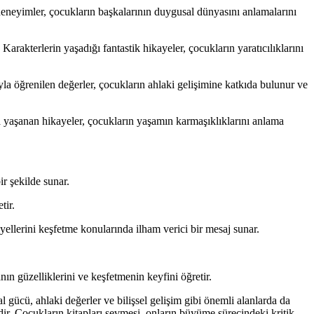
 deneyimler, çocukların başkalarının duygusal dünyasını anlamalarını
arakterlerin yaşadığı fantastik hikayeler, çocukların yaratıcılıklarını
yla öğrenilen değerler, çocukların ahlaki gelişimine katkıda bulunur ve
la yaşanan hikayeler, çocukların yaşamın karmaşıklıklarını anlama
ir şekilde sunar.
tir.
yellerini keşfetme konularında ilham verici bir mesaj sunar.
n güzelliklerini ve keşfetmenin keyfini öğretir.
l gücü, ahlaki değerler ve bilişsel gelişim gibi önemli alanlarda da
dir. Çocukların kitapları sevmesi, onların büyüme sürecindeki kritik