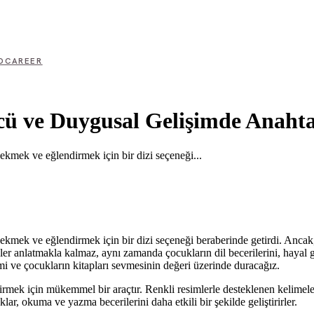
D
CAREER
cü ve Duygusal Gelişimde Anaht
çekmek ve eğlendirmek için bir dizi seçeneği...
 çekmek ve eğlendirmek için bir dizi seçeneği beraberinde getirdi. Ancak
ler anlatmakla kalmaz, aynı zamanda çocukların dil becerilerini, hayal gü
mi ve çocukların kitapları sevmesinin değeri üzerinde duracağız.
dirmek için mükemmel bir araçtır. Renkli resimlerle desteklenen kelimeler,
ar, okuma ve yazma becerilerini daha etkili bir şekilde geliştirirler.