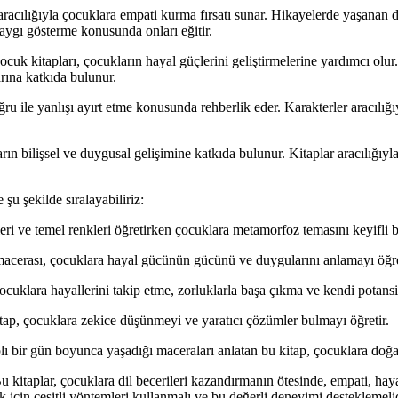
r aracılığıyla çocuklara empati kurma fırsatı sunar. Hikayelerde yaşanan
saygı gösterme konusunda onları eğitir.
k kitapları, çocukların hayal güçlerini geliştirmelerine yardımcı olur. K
rına katkıda bulunur.
u ile yanlışı ayırt etme konusunda rehberlik eder. Karakterler aracılığı
ın bilişsel ve duygusal gelişimine katkıda bulunur. Kitaplar aracılığıy
şu şekilde sıralayabiliriz:
eri ve temel renkleri öğretirken çocuklara metamorfoz temasını keyifli b
acerası, çocuklara hayal gücünün gücünü ve duygularını anlamayı öğre
çocuklara hayallerini takip etme, zorluklarla başa çıkma ve kendi potansi
tap, çocuklara zekice düşünmeyi ve yaratıcı çözümler bulmayı öğretir.
bir gün boyunca yaşadığı maceraları anlatan bu kitap, çocuklara doğanı
u kitaplar, çocuklara dil becerileri kazandırmanın ötesinde, empati, haya
ek için çeşitli yöntemleri kullanmalı ve bu değerli deneyimi desteklemeli