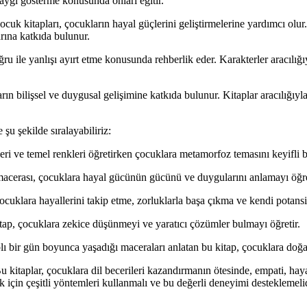
saygı gösterme konusunda onları eğitir.
k kitapları, çocukların hayal güçlerini geliştirmelerine yardımcı olur. K
rına katkıda bulunur.
u ile yanlışı ayırt etme konusunda rehberlik eder. Karakterler aracılığı
ın bilişsel ve duygusal gelişimine katkıda bulunur. Kitaplar aracılığıy
şu şekilde sıralayabiliriz:
eri ve temel renkleri öğretirken çocuklara metamorfoz temasını keyifli b
acerası, çocuklara hayal gücünün gücünü ve duygularını anlamayı öğre
çocuklara hayallerini takip etme, zorluklarla başa çıkma ve kendi potansi
tap, çocuklara zekice düşünmeyi ve yaratıcı çözümler bulmayı öğretir.
bir gün boyunca yaşadığı maceraları anlatan bu kitap, çocuklara doğanı
u kitaplar, çocuklara dil becerileri kazandırmanın ötesinde, empati, haya
ek için çeşitli yöntemleri kullanmalı ve bu değerli deneyimi desteklemeli