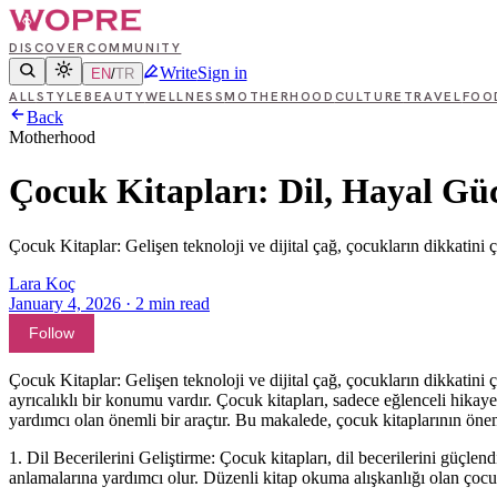
DISCOVER
COMMUNITY
Write
Sign in
EN
/
TR
ALL
STYLE
BEAUTY
WELLNESS
MOTHERHOOD
CULTURE
TRAVEL
FOO
Back
Motherhood
Çocuk Kitapları: Dil, Hayal Gü
Çocuk Kitaplar: Gelişen teknoloji ve dijital çağ, çocukların dikkatini 
Lara Koç
January 4, 2026
·
2
min read
Follow
Çocuk Kitaplar: Gelişen teknoloji ve dijital çağ, çocukların dikkatini
ayrıcalıklı bir konumu vardır. Çocuk kitapları, sadece eğlenceli hikaye
yardımcı olan önemli bir araçtır. Bu makalede, çocuk kitaplarının öne
1. Dil Becerilerini Geliştirme: Çocuk kitapları, dil becerilerini güçlen
anlamalarına yardımcı olur. Düzenli kitap okuma alışkanlığı olan çocukl