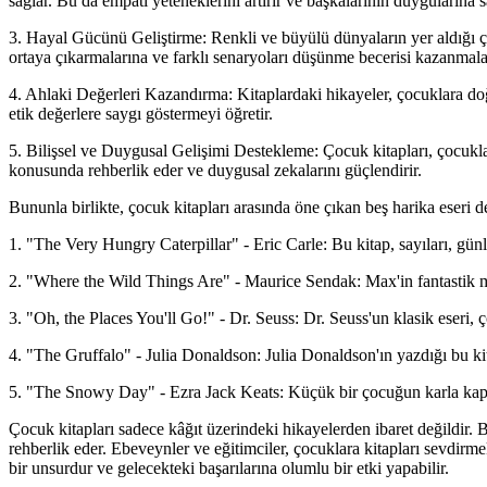
sağlar. Bu da empati yeteneklerini artırır ve başkalarının duygularına 
3. Hayal Gücünü Geliştirme: Renkli ve büyülü dünyaların yer aldığı çocu
ortaya çıkarmalarına ve farklı senaryoları düşünme becerisi kazanmala
4. Ahlaki Değerleri Kazandırma: Kitaplardaki hikayeler, çocuklara doğr
etik değerlere saygı göstermeyi öğretir.
5. Bilişsel ve Duygusal Gelişimi Destekleme: Çocuk kitapları, çocuklar
konusunda rehberlik eder ve duygusal zekalarını güçlendirir.
Bununla birlikte, çocuk kitapları arasında öne çıkan beş harika eseri de 
1. "The Very Hungry Caterpillar" - Eric Carle: Bu kitap, sayıları, günl
2. "Where the Wild Things Are" - Maurice Sendak: Max'in fantastik m
3. "Oh, the Places You'll Go!" - Dr. Seuss: Dr. Seuss'un klasik eseri, 
4. "The Gruffalo" - Julia Donaldson: Julia Donaldson'ın yazdığı bu ki
5. "The Snowy Day" - Ezra Jack Keats: Küçük bir çocuğun karla kaplı 
Çocuk kitapları sadece kâğıt üzerindeki hikayelerden ibaret değildir. B
rehberlik eder. Ebeveynler ve eğitimciler, çocuklara kitapları sevdirm
bir unsurdur ve gelecekteki başarılarına olumlu bir etki yapabilir.