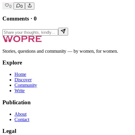
0
0
Comments
·
0
Stories, questions and community — by women, for women.
Explore
Home
Discover
Community
Write
Publication
About
Contact
Legal