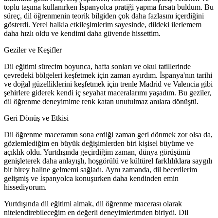
toplu taşıma kullanırken İspanyolca pratiği yapma fırsatı buldum. Bu
süreç, dil öğrenmenin teorik bilgiden çok daha fazlasını içerdiğini
gösterdi. Yerel halkla etkileşimlerim sayesinde, dildeki ilerlemem
daha hızlı oldu ve kendimi daha güvende hissettim.
Geziler ve Keşifler
Dil eğitimi sürecim boyunca, hafta sonları ve okul tatillerinde
çevredeki bölgeleri keşfetmek için zaman ayırdım. İspanya'nın tarihi
ve doğal güzelliklerini keşfetmek için trenle Madrid ve Valencia gibi
şehirlere giderek kendi iç seyahat maceralarımı yaşadım. Bu geziler,
dil öğrenme deneyimime renk katan unutulmaz anılara dönüştü.
Geri Dönüş ve Etkisi
Dil öğrenme maceramın sona erdiği zaman geri dönmek zor olsa da,
gözlemlediğim en büyük değişimlerden biri kişisel büyüme ve
açıklık oldu. Yurtdışında geçirdiğim zaman, dünya görüşümü
genişleterek daha anlayışlı, hoşgörülü ve kültürel farklılıklara saygılı
bir birey haline gelmemi sağladı. Aynı zamanda, dil becerilerim
gelişmiş ve İspanyolca konuşurken daha kendinden emin
hissediyorum.
Yurtdışında dil eğitimi almak, dil öğrenme macerası olarak
nitelendirebileceğim en değerli deneyimlerimden biriydi. Dil