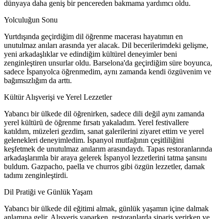
dünyaya daha geniş bir pencereden bakmama yardımcı oldu.
Yolculuğun Sonu
Yurtdışında geçirdiğim dil öğrenme macerası hayatımın en
unutulmaz anıları arasında yer alacak. Dil becerilerimdeki gelişme,
yeni arkadaşlıklar ve edindiğim kültürel deneyimler beni
zenginleştiren unsurlar oldu. Barselona'da geçirdiğim süre boyunca,
sadece İspanyolca öğrenmedim, aynı zamanda kendi özgüvenim ve
bağımsızlığım da arttı.
Kültür Alışverişi ve Yerel Lezzetler
Yabancı bir ülkede dil öğrenirken, sadece dili değil aynı zamanda
yerel kültürü de öğrenme fırsatı yakaladım. Yerel festivallere
katıldım, müzeleri gezdim, sanat galerilerini ziyaret ettim ve yerel
gelenekleri deneyimledim. İspanyol mutfağının çeşitliliğini
keşfetmek de unutulmaz anılarım arasındaydı. Tapas restoranlarında
arkadaşlarımla bir araya gelerek İspanyol lezzetlerini tatma şansını
buldum. Gazpacho, paella ve churros gibi özgün lezzetler, damak
tadımı zenginleştirdi.
Dil Pratiği ve Günlük Yaşam
Yabancı bir ülkede dil eğitimi almak, günlük yaşamın içine dalmak
anlamına gelir. Alışveriş yaparken, restoranlarda sipariş verirken ve