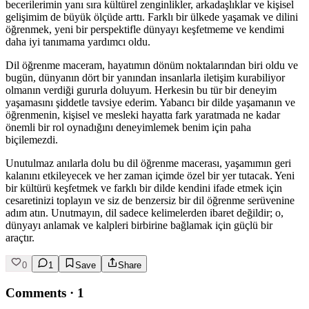
becerilerimin yanı sıra kültürel zenginlikler, arkadaşlıklar ve kişisel
gelişimim de büyük ölçüde arttı. Farklı bir ülkede yaşamak ve dilini
öğrenmek, yeni bir perspektifle dünyayı keşfetmeme ve kendimi
daha iyi tanımama yardımcı oldu.
Dil öğrenme maceram, hayatımın dönüm noktalarından biri oldu ve
bugün, dünyanın dört bir yanından insanlarla iletişim kurabiliyor
olmanın verdiği gururla doluyum. Herkesin bu tür bir deneyim
yaşamasını şiddetle tavsiye ederim. Yabancı bir dilde yaşamanın ve
öğrenmenin, kişisel ve mesleki hayatta fark yaratmada ne kadar
önemli bir rol oynadığını deneyimlemek benim için paha
biçilemezdi.
Unutulmaz anılarla dolu bu dil öğrenme macerası, yaşamımın geri
kalanını etkileyecek ve her zaman içimde özel bir yer tutacak. Yeni
bir kültürü keşfetmek ve farklı bir dilde kendini ifade etmek için
cesaretinizi toplayın ve siz de benzersiz bir dil öğrenme serüvenine
adım atın. Unutmayın, dil sadece kelimelerden ibaret değildir; o,
dünyayı anlamak ve kalpleri birbirine bağlamak için güçlü bir
araçtır.
0
1
Save
Share
Comments
·
1