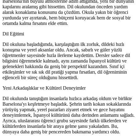
Barselona'nın büyülü atmosferine adım attığımda, yeni bir dünyanın
kapılarını aralamış gibi hissettim. Dil okulundan önceden yardım
alarak konaklama konusunu da çözdüm. Okula yakın bir öğrenci
yurdunda yer ayırtarak, hem bütçemi koruyacak hem de sosyal bir
ortamda kalma fırsatını elde ettim.
Dil Eğitimi
Dil okuluna başladığımda, karşılaştığım ilk zorluk, dildeki hızlı
konuşma ve yerel aksanlar oldu. Ancak, sabırlı ve güler yüzlü
öğretmenler sayesinde hızla ilerleme kaydettim. Dersler sadece dil
bilgisini öğrenmekle kalmadı, aynı zamanda İspanyol kültürü ve
gelenekleri hakkında da geniş bir perspektif kazandım. Sınıf içi
etkileşimler ve sık sık dil pratiği yapma fırsatları, dil öğreniminin
eğlenceli bir süreç olduğunu hissettirdi.
Yeni Arkadaşlıklar ve Kültürel Deneyimler
Dil okulunda tanıştığım insanlarla hızlıca arkadaş oldum ve birlikte
Barselona'yı keşfetmeye başladık. Şehrin tarih kokan sokaklarında
yürüyüş yapmak, yerel pazarları ziyaret etmek ve gece hayatını
deneyimlemek, İspanyol kültürünü daha derinden anlamamı sağladı.
Ayrıca, uluslararası öğrenci grubu sayesinde farklı ülkelerden ve
kültürlerden insanlarla bir araya gelme şansı yakaladım. Bu,
dünyaya daha geniş bir pencereden bakmama yardımcı oldu.