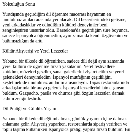
Yolculuğun Sonu
Yurtdışında geçirdiğim dil öğrenme macerası hayatımın en
unutulmaz anıları arasında yer alacak. Dil becerilerimdeki gelişme,
yeni arkadaşlıklar ve edindiğim kültürel deneyimler beni
zenginleştiren unsurlar oldu. Barselona'da geçirdiğim süre boyunca,
sadece İspanyolca öğrenmedim, aynı zamanda kendi özgüvenim ve
bağımsızlığım da arttı.
Kültür Alışverişi ve Yerel Lezzetler
Yabancı bir ülkede dil öğrenirken, sadece dili değil aynı zamanda
yerel kültürü de öğrenme fırsatı yakaladım. Yerel festivallere
katıldım, müzeleri gezdim, sanat galerilerini ziyaret ettim ve yerel
gelenekleri deneyimledim. İspanyol mutfağının çeşitliliğini
keşfetmek de unutulmaz anılarım arasındaydı. Tapas restoranlarında
arkadaşlarımla bir araya gelerek İspanyol lezzetlerini tatma şansını
buldum. Gazpacho, paella ve churros gibi özgün lezzetler, damak
tadımı zenginleştirdi.
Dil Pratiği ve Günlük Yaşam
Yabancı bir ülkede dil eğitimi almak, günlük yaşamın içine dalmak
anlamına gelir. Alışveriş yaparken, restoranlarda sipariş verirken ve
toplu taşıma kullanırken İspanyolca pratiği yapma fırsatı buldum. Bu