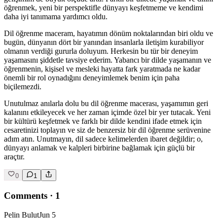
öğrenmek, yeni bir perspektifle dünyayı keşfetmeme ve kendimi
daha iyi tanımama yardımcı oldu.
Dil öğrenme maceram, hayatımın dönüm noktalarından biri oldu ve
bugün, dünyanın dört bir yanından insanlarla iletişim kurabiliyor
olmanın verdiği gururla doluyum. Herkesin bu tür bir deneyim
yaşamasını şiddetle tavsiye ederim. Yabancı bir dilde yaşamanın ve
öğrenmenin, kişisel ve mesleki hayatta fark yaratmada ne kadar
önemli bir rol oynadığını deneyimlemek benim için paha
biçilemezdi.
Unutulmaz anılarla dolu bu dil öğrenme macerası, yaşamımın geri
kalanını etkileyecek ve her zaman içimde özel bir yer tutacak. Yeni
bir kültürü keşfetmek ve farklı bir dilde kendini ifade etmek için
cesaretinizi toplayın ve siz de benzersiz bir dil öğrenme serüvenine
adım atın. Unutmayın, dil sadece kelimelerden ibaret değildir; o,
dünyayı anlamak ve kalpleri birbirine bağlamak için güçlü bir
araçtır.
0
1
Comments
·
1
Pelin Bulut
Jun 5