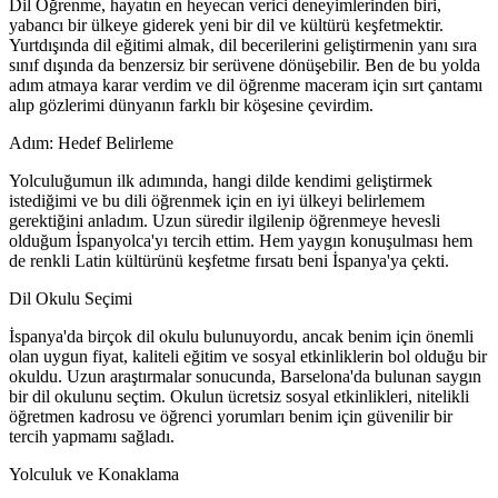
Dil Öğrenme, hayatın en heyecan verici deneyimlerinden biri,
yabancı bir ülkeye giderek yeni bir dil ve kültürü keşfetmektir.
Yurtdışında dil eğitimi almak, dil becerilerini geliştirmenin yanı sıra
sınıf dışında da benzersiz bir serüvene dönüşebilir. Ben de bu yolda
adım atmaya karar verdim ve dil öğrenme maceram için sırt çantamı
alıp gözlerimi dünyanın farklı bir köşesine çevirdim.
Adım: Hedef Belirleme
Yolculuğumun ilk adımında, hangi dilde kendimi geliştirmek
istediğimi ve bu dili öğrenmek için en iyi ülkeyi belirlemem
gerektiğini anladım. Uzun süredir ilgilenip öğrenmeye hevesli
olduğum İspanyolca'yı tercih ettim. Hem yaygın konuşulması hem
de renkli Latin kültürünü keşfetme fırsatı beni İspanya'ya çekti.
Dil Okulu Seçimi
İspanya'da birçok dil okulu bulunuyordu, ancak benim için önemli
olan uygun fiyat, kaliteli eğitim ve sosyal etkinliklerin bol olduğu bir
okuldu. Uzun araştırmalar sonucunda, Barselona'da bulunan saygın
bir dil okulunu seçtim. Okulun ücretsiz sosyal etkinlikleri, nitelikli
öğretmen kadrosu ve öğrenci yorumları benim için güvenilir bir
tercih yapmamı sağladı.
Yolculuk ve Konaklama