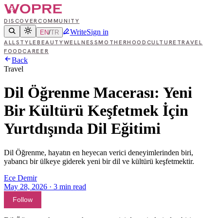
DISCOVER
COMMUNITY
Write
Sign in
EN
/
TR
ALL
STYLE
BEAUTY
WELLNESS
MOTHERHOOD
CULTURE
TRAVEL
FOOD
CAREER
Back
Travel
Dil Öğrenme Macerası: Yeni
Bir Kültürü Keşfetmek İçin
Yurtdışında Dil Eğitimi
Dil Öğrenme, hayatın en heyecan verici deneyimlerinden biri,
yabancı bir ülkeye giderek yeni bir dil ve kültürü keşfetmektir.
Ece Demir
May 28, 2026
·
3
min read
Follow