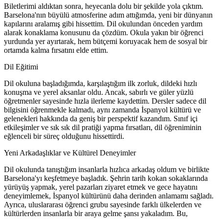
Biletlerimi aldıktan sonra, heyecanla dolu bir şekilde yola çıktım.
Barselona'nın büyülü atmosferine adım attığımda, yeni bir dünyanın
kapılarını aralamış gibi hissettim. Dil okulundan önceden yardım
alarak konaklama konusunu da çözdüm. Okula yakın bir öğrenci
yurdunda yer ayırtarak, hem bütçemi koruyacak hem de sosyal bir
ortamda kalma fırsatını elde ettim.
Dil Eğitimi
Dil okuluna başladığımda, karşılaştığım ilk zorluk, dildeki hızlı
konuşma ve yerel aksanlar oldu. Ancak, sabırlı ve güler yüzlü
öğretmenler sayesinde hızla ilerleme kaydettim. Dersler sadece dil
bilgisini öğrenmekle kalmadı, aynı zamanda İspanyol kültürü ve
gelenekleri hakkında da geniş bir perspektif kazandım. Sınıf içi
etkileşimler ve sık sık dil pratiği yapma fırsatları, dil öğreniminin
eğlenceli bir süreç olduğunu hissettirdi.
Yeni Arkadaşlıklar ve Kültürel Deneyimler
Dil okulunda tanıştığım insanlarla hızlıca arkadaş oldum ve birlikte
Barselona'yı keşfetmeye başladık. Şehrin tarih kokan sokaklarında
yürüyüş yapmak, yerel pazarları ziyaret etmek ve gece hayatını
deneyimlemek, İspanyol kültürünü daha derinden anlamamı sağladı.
Ayrıca, uluslararası öğrenci grubu sayesinde farklı ülkelerden ve
kültürlerden insanlarla bir araya gelme şansı yakaladım. Bu,