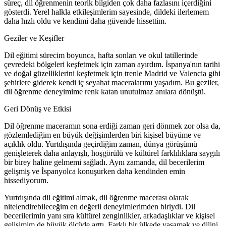
süreç, dil öğrenmenin teorik bilgiden çok daha fazlasını içerdiğini
gösterdi. Yerel halkla etkileşimlerim sayesinde, dildeki ilerlemem
daha hızlı oldu ve kendimi daha güvende hissettim.
Geziler ve Keşifler
Dil eğitimi sürecim boyunca, hafta sonları ve okul tatillerinde
çevredeki bölgeleri keşfetmek için zaman ayırdım. İspanya'nın tarihi
ve doğal güzelliklerini keşfetmek için trenle Madrid ve Valencia gibi
şehirlere giderek kendi iç seyahat maceralarımı yaşadım. Bu geziler,
dil öğrenme deneyimime renk katan unutulmaz anılara dönüştü.
Geri Dönüş ve Etkisi
Dil öğrenme maceramın sona erdiği zaman geri dönmek zor olsa da,
gözlemlediğim en büyük değişimlerden biri kişisel büyüme ve
açıklık oldu. Yurtdışında geçirdiğim zaman, dünya görüşümü
genişleterek daha anlayışlı, hoşgörülü ve kültürel farklılıklara saygılı
bir birey haline gelmemi sağladı. Aynı zamanda, dil becerilerim
gelişmiş ve İspanyolca konuşurken daha kendinden emin
hissediyorum.
Yurtdışında dil eğitimi almak, dil öğrenme macerası olarak
nitelendirebileceğim en değerli deneyimlerimden biriydi. Dil
becerilerimin yanı sıra kültürel zenginlikler, arkadaşlıklar ve kişisel
gelişimim de büyük ölçüde arttı. Farklı bir ülkede yaşamak ve dilini