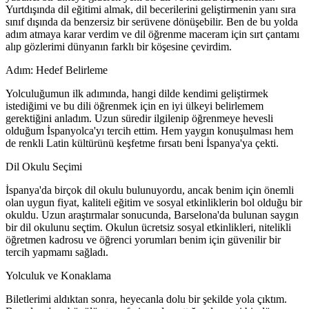
Yurtdışında dil eğitimi almak, dil becerilerini geliştirmenin yanı sıra
sınıf dışında da benzersiz bir serüvene dönüşebilir. Ben de bu yolda
adım atmaya karar verdim ve dil öğrenme maceram için sırt çantamı
alıp gözlerimi dünyanın farklı bir köşesine çevirdim.
Adım: Hedef Belirleme
Yolculuğumun ilk adımında, hangi dilde kendimi geliştirmek
istediğimi ve bu dili öğrenmek için en iyi ülkeyi belirlemem
gerektiğini anladım. Uzun süredir ilgilenip öğrenmeye hevesli
olduğum İspanyolca'yı tercih ettim. Hem yaygın konuşulması hem
de renkli Latin kültürünü keşfetme fırsatı beni İspanya'ya çekti.
Dil Okulu Seçimi
İspanya'da birçok dil okulu bulunuyordu, ancak benim için önemli
olan uygun fiyat, kaliteli eğitim ve sosyal etkinliklerin bol olduğu bir
okuldu. Uzun araştırmalar sonucunda, Barselona'da bulunan saygın
bir dil okulunu seçtim. Okulun ücretsiz sosyal etkinlikleri, nitelikli
öğretmen kadrosu ve öğrenci yorumları benim için güvenilir bir
tercih yapmamı sağladı.
Yolculuk ve Konaklama
Biletlerimi aldıktan sonra, heyecanla dolu bir şekilde yola çıktım.