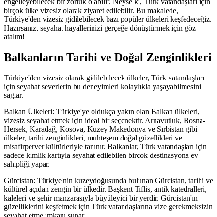
engelleyebilecek bir zorluk olabilir. Neyse ki, Türk vatandaşları için
birçok ülke vizesiz olarak ziyaret edilebilir. Bu makalede,
Türkiye'den vizesiz gidilebilecek bazı popüler ülkeleri keşfedeceğiz.
Hazırsanız, seyahat hayallerinizi gerçeğe dönüştürmek için göz
atalım!
Balkanların Tarihi ve Doğal Zenginlikleri
Türkiye'den vizesiz olarak gidilebilecek ülkeler, Türk vatandaşları
için seyahat severlerin bu deneyimleri kolaylıkla yaşayabilmesini
sağlar.
Balkan Ülkeleri: Türkiye'ye oldukça yakın olan Balkan ülkeleri,
vizesiz seyahat etmek için ideal bir seçenektir. Arnavutluk, Bosna-
Hersek, Karadağ, Kosova, Kuzey Makedonya ve Sırbistan gibi
ülkeler, tarihi zenginlikleri, muhteşem doğal güzellikleri ve
misafirperver kültürleriyle tanınır. Balkanlar, Türk vatandaşları için
sadece kimlik kartıyla seyahat edilebilen birçok destinasyona ev
sahipliği yapar.
Gürcistan: Türkiye'nin kuzeydoğusunda bulunan Gürcistan, tarihi ve
kültürel açıdan zengin bir ülkedir. Başkent Tiflis, antik katedralleri,
kaleleri ve şehir manzarasıyla büyüleyici bir yerdir. Gürcistan'ın
güzelliklerini keşfetmek için Türk vatandaşlarına vize gerekmeksizin
seyahat etme imkanı sunar.