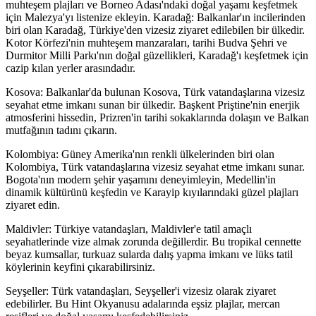
muhteşem plajları ve Borneo Adası'ndaki doğal yaşamı keşfetmek
için Malezya'yı listenize ekleyin. Karadağ: Balkanlar'ın incilerinden
biri olan Karadağ, Türkiye'den vizesiz ziyaret edilebilen bir ülkedir.
Kotor Körfezi'nin muhteşem manzaraları, tarihi Budva Şehri ve
Durmitor Milli Parkı'nın doğal güzellikleri, Karadağ'ı keşfetmek için
cazip kılan yerler arasındadır.
Kosova: Balkanlar'da bulunan Kosova, Türk vatandaşlarına vizesiz
seyahat etme imkanı sunan bir ülkedir. Başkent Priştine'nin enerjik
atmosferini hissedin, Prizren'in tarihi sokaklarında dolaşın ve Balkan
mutfağının tadını çıkarın.
Kolombiya: Güney Amerika'nın renkli ülkelerinden biri olan
Kolombiya, Türk vatandaşlarına vizesiz seyahat etme imkanı sunar.
Bogota'nın modern şehir yaşamını deneyimleyin, Medellin'in
dinamik kültürünü keşfedin ve Karayip kıyılarındaki güzel plajları
ziyaret edin.
Maldivler: Türkiye vatandaşları, Maldivler'e tatil amaçlı
seyahatlerinde vize almak zorunda değillerdir. Bu tropikal cennette
beyaz kumsallar, turkuaz sularda dalış yapma imkanı ve lüks tatil
köylerinin keyfini çıkarabilirsiniz.
Seyşeller: Türk vatandaşları, Seyşeller'i vizesiz olarak ziyaret
edebilirler. Bu Hint Okyanusu adalarında eşsiz plajlar, mercan