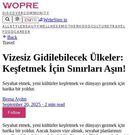
DISCOVER
COMMUNITY
Write
Sign in
EN
/
TR
ALL
STYLE
BEAUTY
WELLNESS
MOTHERHOOD
CULTURE
TRAVEL
FOOD
CAREER
Back
Travel
Vizesiz Gidilebilecek Ülkeler:
Keşfetmek İçin Sınırları Aşın!
Seyahat etmek, yeni kültürler keşfetmek ve dünyayı gezmek için
harika bir yoldur.
Berna Aydın
September 20, 2025
·
2
min read
Follow
Seyahat etmek, yeni kültürler keşfetmek ve dünyayı gezmek için
harika bir yoldur. Ancak bazen vize almak, seyahat planlarınızı