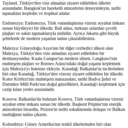
Tayland, Türkiye'den vize almadan ziyaret edilebilen ülkeler
arasındadır. Bangkok'un hareketli atmosferini deneyimleyin, tarihi
tapınakları keşfedin ve tropikal adalar
Endonezya: Endonezya, Türk vatandaşlarına vizesiz seyahat imkanı
sunan büyüleyici bir ülkedir. Bali adası, turkuaz sulardan çevrili
plajları ve sakin tapınaklarıyla ünlüdür. Ayrıca Jakarta gibi büyük
şehirlerde de modern yaşamın tadını çıkarabilirsiniz.
Malezya: Güneydoğu Asya'nın bir diğer cezbedici ülkesi olan
Malezya, Türkiye'den vize almadan ziyaret edilebilen bir
destinasyondur. Kuala Lumpur'un modern silueti, Langkawi'nin
muhteşem plajları ve Borneo Adası'ndaki doğal yaşamı keşfetmek
için Malezya'yı listenize ekleyin. Karadağ: Balkanlar'ın incilerinden
biri olan Karadağ, Türkiye'den vizesiz ziyaret edilebilen bir ülkedir.
Kotor Körfezi'nin muhteşem manzaraları, tarihi Budva Şehri ve
Durmitor Milli Parkı'nın doğal güzellikleri, Karadağ'ı keşfetmek için
cazip kılan yerler arasındadır.
Kosova: Balkanlar'da bulunan Kosova, Türk vatandaşlarına vizesiz
seyahat etme imkanı sunan bir ülkedir. Başkent Priştine'nin enerjik
atmosferini hissedin, Prizren'in tarihi sokaklarında dolaşın ve Balkan
mutfağının tadını çıkarın.
Kolombiya: Güney Amerika'nın renkli ülkelerinden biri olan