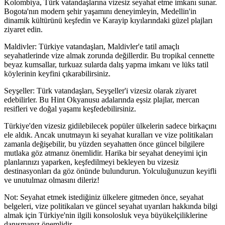
Kolombiya, Türk vatandaşlarına vizesiz seyahat etme imkanı sunar.
Bogota'nın modern şehir yaşamını deneyimleyin, Medellin'in
dinamik kültürünü keşfedin ve Karayip kıyılarındaki güzel plajları
ziyaret edin.
Maldivler: Türkiye vatandaşları, Maldivler'e tatil amaçlı
seyahatlerinde vize almak zorunda değillerdir. Bu tropikal cennette
beyaz kumsallar, turkuaz sularda dalış yapma imkanı ve lüks tatil
köylerinin keyfini çıkarabilirsiniz.
Seyşeller: Türk vatandaşları, Seyşeller'i vizesiz olarak ziyaret
edebilirler. Bu Hint Okyanusu adalarında eşsiz plajlar, mercan
resifleri ve doğal yaşamı keşfedebilirsiniz.
Türkiye'den vizesiz gidilebilecek popüler ülkelerin sadece birkaçını
ele aldık. Ancak unutmayın ki seyahat kuralları ve vize politikaları
zamanla değişebilir, bu yüzden seyahatten önce güncel bilgilere
mutlaka göz atmanız önemlidir. Harika bir seyahat deneyimi için
planlarınızı yaparken, keşfedilmeyi bekleyen bu vizesiz
destinasyonları da göz önünde bulundurun. Yolculuğunuzun keyifli
ve unutulmaz olmasını dileriz!
Not: Seyahat etmek istediğiniz ülkelere gitmeden önce, seyahat
belgeleri, vize politikaları ve güncel seyahat uyarıları hakkında bilgi
almak için Türkiye'nin ilgili konsolosluk veya büyükelçiliklerine
danışmanız önemlidir.