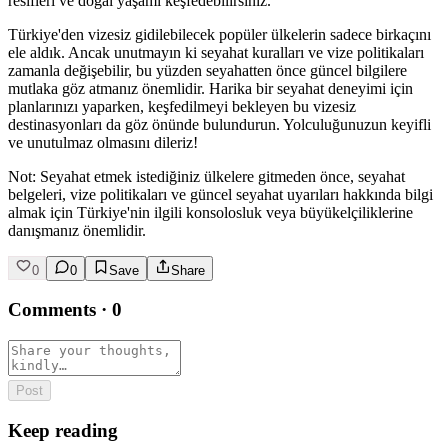
resifleri ve doğal yaşamı keşfedebilirsiniz.
Türkiye'den vizesiz gidilebilecek popüler ülkelerin sadece birkaçını
ele aldık. Ancak unutmayın ki seyahat kuralları ve vize politikaları
zamanla değişebilir, bu yüzden seyahatten önce güncel bilgilere
mutlaka göz atmanız önemlidir. Harika bir seyahat deneyimi için
planlarınızı yaparken, keşfedilmeyi bekleyen bu vizesiz
destinasyonları da göz önünde bulundurun. Yolculuğunuzun keyifli
ve unutulmaz olmasını dileriz!
Not: Seyahat etmek istediğiniz ülkelere gitmeden önce, seyahat
belgeleri, vize politikaları ve güncel seyahat uyarıları hakkında bilgi
almak için Türkiye'nin ilgili konsolosluk veya büyükelçiliklerine
danışmanız önemlidir.
0
0
Save
Share
Comments
·
0
Post
Keep reading