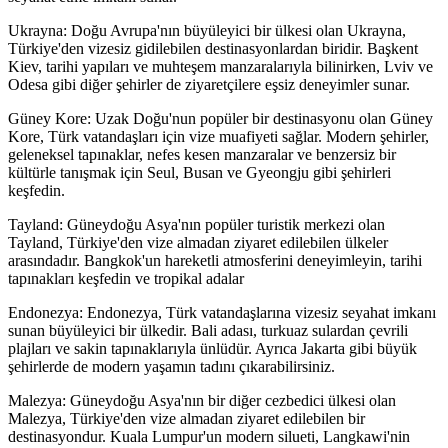
Ukrayna: Doğu Avrupa'nın büyüleyici bir ülkesi olan Ukrayna,
Türkiye'den vizesiz gidilebilen destinasyonlardan biridir. Başkent
Kiev, tarihi yapıları ve muhteşem manzaralarıyla bilinirken, Lviv ve
Odesa gibi diğer şehirler de ziyaretçilere eşsiz deneyimler sunar.
Güney Kore: Uzak Doğu'nun popüler bir destinasyonu olan Güney
Kore, Türk vatandaşları için vize muafiyeti sağlar. Modern şehirler,
geleneksel tapınaklar, nefes kesen manzaralar ve benzersiz bir
kültürle tanışmak için Seul, Busan ve Gyeongju gibi şehirleri
keşfedin.
Tayland: Güneydoğu Asya'nın popüler turistik merkezi olan
Tayland, Türkiye'den vize almadan ziyaret edilebilen ülkeler
arasındadır. Bangkok'un hareketli atmosferini deneyimleyin, tarihi
tapınakları keşfedin ve tropikal adalar
Endonezya: Endonezya, Türk vatandaşlarına vizesiz seyahat imkanı
sunan büyüleyici bir ülkedir. Bali adası, turkuaz sulardan çevrili
plajları ve sakin tapınaklarıyla ünlüdür. Ayrıca Jakarta gibi büyük
şehirlerde de modern yaşamın tadını çıkarabilirsiniz.
Malezya: Güneydoğu Asya'nın bir diğer cezbedici ülkesi olan
Malezya, Türkiye'den vize almadan ziyaret edilebilen bir
destinasyondur. Kuala Lumpur'un modern silueti, Langkawi'nin