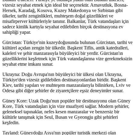
vizesiz seyahat etmek için ideal bir seçenektir. Arnavutluk, Bosna-
Hersek, Karadağ, Kosova, Kuzey Makedonya ve Sırbistan gibi
ülkeler, tarihi zenginlikleri, muhteşem doğal güzellikleri ve
misafirperver kültürleriyle tanınır. Balkanlar, Türk vatandaşları için
sadece kimlik kartıyla seyahat edilebilen birçok destinasyona ev
sahipliği yapar.
Gürcistan: Türkiye'nin kuzeydoğusunda bulunan Gürcistan, tarihi ve
kültürel açıdan zengin bir ülkedir. Başkent Tiflis, antik katedralleri,
kaleleri ve şehir manzarasıyla büyüleyici bir yerdir. Gürcistan'ın
güzelliklerini keşfetmek için Türk vatandaşlarına vize gerekmeksizin
seyahat etme imkanı sunar.
Ukrayna: Doğu Avrupa'nın büyüleyici bir ülkesi olan Ukrayna,
Türkiye'den vizesiz gidilebilen destinasyonlardan biridir. Başkent
Kiev, tarihi yapıları ve muhteşem manzaralarıyla bilinirken, Lviv ve
Odesa gibi diğer şehirler de ziyaretçilere eşsiz deneyimler sunar.
Güney Kore: Uzak Doğu'nun popüler bir destinasyonu olan Güney
Kore, Türk vatandaşları için vize muafiyeti sağlar. Modern şehirler,
geleneksel tapınaklar, nefes kesen manzaralar ve benzersiz bir
kültürle tanışmak için Seul, Busan ve Gyeongju gibi şehirleri
keşfedin.
Tayland: Güneydoğu Asya'nın popüler turistik merkezi olan