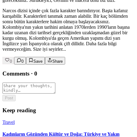
göreceksiniz. Sürükleyici, Gerilim ve macera dolu biz dizi.
Narcos dizisi içinde çok fazla karakter barındırıyor. Başta kafanız
karışabilir. Karakterleri tanımak zaman alabilir. Bir kaç bölümden
sonra bütün karakterlere hakim olmaya başlayacaksınız.
Kolombiya'nın yakın tarihini anlatan 1970lerden 1990'ların başına
kadar uzanan dizi tarihsel gerçekliğinden uzaklaşmadan güzel bir
kurgu olmuş. Kolombiya'da geçen Amerikan yapımı dizi yarı
İngilizce yarı İspanyolca olarak çift dillidir. Daha fazla bilgi
vermeyeceğim. Size iyi seyirler...
0
0
Save
Share
Comments
·
0
Post
Keep reading
Travel
Kadınların Gözünden Kültür ve Doğa: Türkiye ve Yakın