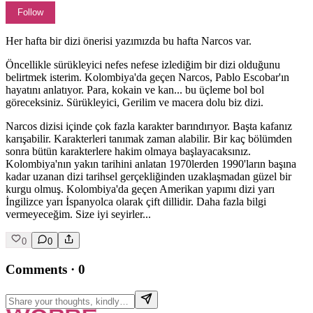
Follow
Her hafta bir dizi önerisi yazımızda bu hafta Narcos var.
Öncellikle sürükleyici nefes nefese izlediğim bir dizi olduğunu
belirtmek isterim. Kolombiya'da geçen Narcos, Pablo Escobar'ın
hayatını anlatıyor. Para, kokain ve kan... bu üçleme bol bol
göreceksiniz. Sürükleyici, Gerilim ve macera dolu biz dizi.
Narcos dizisi içinde çok fazla karakter barındırıyor. Başta kafanız
karışabilir. Karakterleri tanımak zaman alabilir. Bir kaç bölümden
sonra bütün karakterlere hakim olmaya başlayacaksınız.
Kolombiya'nın yakın tarihini anlatan 1970lerden 1990'ların başına
kadar uzanan dizi tarihsel gerçekliğinden uzaklaşmadan güzel bir
kurgu olmuş. Kolombiya'da geçen Amerikan yapımı dizi yarı
İngilizce yarı İspanyolca olarak çift dillidir. Daha fazla bilgi
vermeyeceğim. Size iyi seyirler...
0
0
Comments
·
0