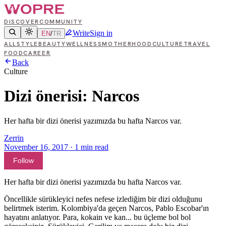
DISCOVER
COMMUNITY
Write
Sign in
EN
/
TR
ALL
STYLE
BEAUTY
WELLNESS
MOTHERHOOD
CULTURE
TRAVEL
FOOD
CAREER
Back
Culture
Dizi önerisi: Narcos
Her hafta bir dizi önerisi yazımızda bu hafta Narcos var.
Zerrin
November 16, 2017
·
1
min read
Follow
Her hafta bir dizi önerisi yazımızda bu hafta Narcos var.
Öncellikle sürükleyici nefes nefese izlediğim bir dizi olduğunu
belirtmek isterim. Kolombiya'da geçen Narcos, Pablo Escobar'ın
hayatını anlatıyor. Para, kokain ve kan... bu üçleme bol bol