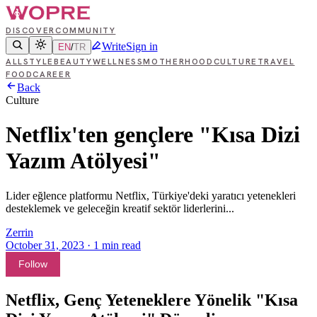
DISCOVER
COMMUNITY
Write
Sign in
EN
/
TR
ALL
STYLE
BEAUTY
WELLNESS
MOTHERHOOD
CULTURE
TRAVEL
FOOD
CAREER
Back
Culture
Netflix'ten gençlere "Kısa Dizi
Yazım Atölyesi"
Lider eğlence platformu Netflix, Türkiye'deki yaratıcı yetenekleri
desteklemek ve geleceğin kreatif sektör liderlerini...
Zerrin
October 31, 2023
·
1
min read
Follow
Netflix, Genç Yeteneklere Yönelik "Kısa