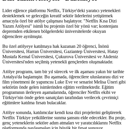
Lider eğlence platformu Netflix, Türkiye'deki yaratıcı yetenekleri
desteklemek ve geleceğin kreatif sektör liderlerini yetiştirmek
amacıyla özel bir atölye çalışması başlatıyor. "Netflix Kısa Dizi
Yazım Atölyesi" isimli bu projenin özel bir yönü var; kontenjanı
depremden etkilenen bölgelerdeki üniversitelerde okuyan
öğrencilere ayrılmıştır.
Bu özel atölyeye katılmaya hak kazanan 20 öğrenci, İnönü
Üniversitesi, Harran Üniversitesi, Gaziantep Üniversitesi, Hatay
Mustafa Kemal Üniversitesi, Çukurova Üniversitesi ve Akdeniz
Üniversitesi'nden seçilmiş yetenekli gençlerden oluşmaktadır.
Atölye programı, tam bir yıl sürecek ve ilk aşaması yakın bir tarihte
Antalya'da başlamıştır. Bu aşamada, öğrencilere uluslararası dizi ve
film yönetmeni ile yapımcısı Luke Eve ve senarist Melisa Üneri gibi
sektörün önde gelen isimlerinden eğitim verilmektedir. Eğitim
programının ilerleyen aşamalarında, öğrenciler Netflix ekibi ve
Türkiye'nin önde gelen sanatçıları tarafından verilecek çevrimiçi
eğitimlere katılma fırsatı bulacaklar.
Atölye sonunda, katılımcılar kendi kısa dizi projelerini geliştirerek
Netflix Türkiye yetkililerine sunma şansını elde edecekler. Bu proje,
genç yeteneklerin sektöre adım atmaları ve yaratıcılıklarını Netflix
platformunda paylaşmaları için büyük bir fırsat sunuyor.