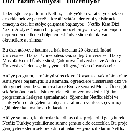
Dizi Yazım Atölyesi" Düzenliyor
Lider eğlence platformu Netflix, Türkiye'deki yaratıcı yetenekleri
desteklemek ve geleceğin kreatif sektör liderlerini yetiştirmek
amacıyla özel bir atölye çalışması başlatıyor. "Netflix Kısa Dizi
Yazım Atölyesi" isimli bu projenin özel bir yönü var; kontenjanı
depremden etkilenen bölgelerdeki üniversitelerde okuyan
öğrencilere ayrılmıştır.
Bu özel atölyeye katılmaya hak kazanan 20 öğrenci, İnönü
Üniversitesi, Harran Üniversitesi, Gaziantep Üniversitesi, Hatay
Mustafa Kemal Üniversitesi, Çukurova Üniversitesi ve Akdeniz
Üniversitesi'nden seçilmiş yetenekli gençlerden oluşmaktadır.
Atölye programı, tam bir yıl sürecek ve ilk aşaması yakın bir tarihte
Antalya'da başlamıştır. Bu aşamada, öğrencilere uluslararası dizi ve
film yönetmeni ile yapımcısı Luke Eve ve senarist Melisa Üneri gibi
sektörün önde gelen isimlerinden eğitim verilmektedir. Eğitim
programının ilerleyen aşamalarında, öğrenciler Netflix ekibi ve
Türkiye'nin önde gelen sanatçıları tarafından verilecek çevrimiçi
eğitimlere katılma fırsatı bulacaklar.
Atölye sonunda, katılımcılar kendi kısa dizi projelerini geliştirerek
Netflix Türkiye yetkililerine sunma şansını elde edecekler. Bu proje,
genç yeteneklerin sektöre adım atmaları ve yaratıcılıklarını Netflix