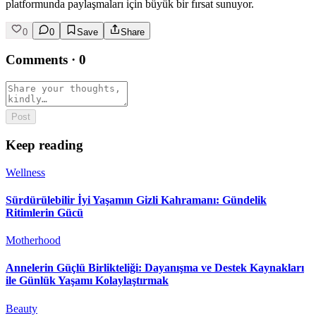
platformunda paylaşmaları için büyük bir fırsat sunuyor.
0
0
Save
Share
Comments
·
0
Post
Keep reading
Wellness
Sürdürülebilir İyi Yaşamın Gizli Kahramanı: Gündelik
Ritimlerin Gücü
Motherhood
Annelerin Güçlü Birlikteliği: Dayanışma ve Destek Kaynakları
ile Günlük Yaşamı Kolaylaştırmak
Beauty