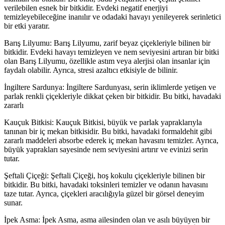
verilebilen esnek bir bitkidir. Evdeki negatif enerjiyi
temizleyebileceğine inanılır ve odadaki havayı yenileyerek serinletici
bir etki yaratır.
Barış Lilyumu: Barış Lilyumu, zarif beyaz çiçekleriyle bilinen bir
bitkidir. Evdeki havayı temizleyen ve nem seviyesini artıran bir bitki
olan Barış Lilyumu, özellikle astım veya alerjisi olan insanlar için
faydalı olabilir. Ayrıca, stresi azaltıcı etkisiyle de bilinir.
İngiltere Sardunya: İngiltere Sardunyası, serin iklimlerde yetişen ve
parlak renkli çiçekleriyle dikkat çeken bir bitkidir. Bu bitki, havadaki
zararlı
Kauçuk Bitkisi: Kauçuk Bitkisi, büyük ve parlak yapraklarıyla
tanınan bir iç mekan bitkisidir. Bu bitki, havadaki formaldehit gibi
zararlı maddeleri absorbe ederek iç mekan havasını temizler. Ayrıca,
büyük yaprakları sayesinde nem seviyesini artırır ve evinizi serin
tutar.
Şeftali Çiçeği: Şeftali Çiçeği, hoş kokulu çiçekleriyle bilinen bir
bitkidir. Bu bitki, havadaki toksinleri temizler ve odanın havasını
taze tutar. Ayrıca, çiçekleri aracılığıyla güzel bir görsel deneyim
sunar.
İpek Asma: İpek Asma, asma ailesinden olan ve asılı büyüyen bir