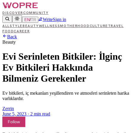
DISCOVER
COMMUNITY
Write
Sign in
EN
/
TR
ALL
STYLE
BEAUTY
WELLNESS
MOTHERHOOD
CULTURE
TRAVEL
FOOD
CAREER
Back
Beauty
Evi Serinleten Bitkiler: İlginç
Ev Bitkileri Hakkında
Bilmeniz Gerekenler
Ev bitkileri, iç mekanları yeşillendiren ve atmosferi serinleten harika
varlıklardır.
Zerrin
June 5, 2023
·
2
min read
Follow