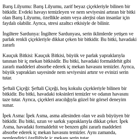
Barış Lilyumu: Barış Lilyumu, zarif beyaz çiçekleriyle bilinen bir
bitkidir. Evdeki havayı temizleyen ve nem seviyesini artıran bir bitki
olan Barış Lilyumu, özellikle astım veya alerjisi olan insanlar için
faydalı olabilir. Ayrıca, stresi azaltıcı etkisiyle de bilinir.
İngiltere Sardunya: İngiltere Sardunyası, serin iklimlerde yetişen ve
parlak renkli çiçekleriyle dikkat çeken bir bitkidir. Bu bitki, havadaki
zararlı
Kauçuk Bitkisi: Kauçuk Bitkisi, büyük ve parlak yapraklarıyla
tanınan bir iç mekan bitkisidir. Bu bitki, havadaki formaldehit gibi
zararlı maddeleri absorbe ederek iç mekan havasını temizler. Ayrıca,
büyük yaprakları sayesinde nem seviyesini artırır ve evinizi serin
tutar.
Şeftali Çiçeği: Şeftali Çiçeği, hoş kokulu çiçekleriyle bilinen bir
bitkidir. Bu bitki, havadaki toksinleri temizler ve odanın havasını
taze tutar. Ayrıca, çiçekleri aracılığıyla güzel bir görsel deneyim
sunar.
İpek Asma: İpek Asma, asma ailesinden olan ve asılı büyüyen bir
bitkidir. Bu bitki, uzun ve sarkık yapraklarıyla dikkat çeker. İpek
Asma, havadaki formaldehit ve benzen gibi zararlı maddeleri
absorbe ederek iç mekan havasını temizler. Aynı zamanda,
nemlendirici özelliğiyle iç mekanı serin tutar.