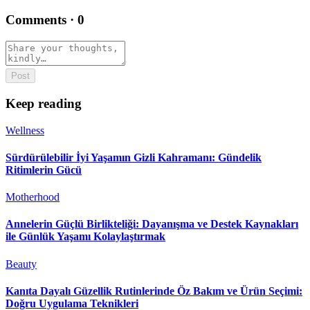
Comments
·
0
Post
Keep reading
Wellness
Sürdürülebilir İyi Yaşamın Gizli Kahramanı: Gündelik
Ritimlerin Gücü
Motherhood
Annelerin Güçlü Birlikteliği: Dayanışma ve Destek Kaynakları
ile Günlük Yaşamı Kolaylaştırmak
Beauty
Kanıta Dayalı Güzellik Rutinlerinde Öz Bakım ve Ürün Seçimi:
Doğru Uygulama Teknikleri