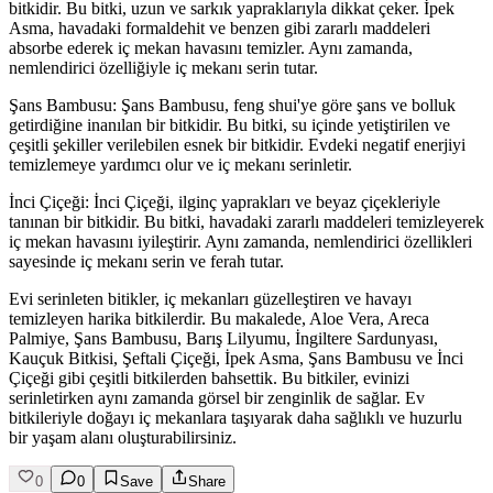
bitkidir. Bu bitki, uzun ve sarkık yapraklarıyla dikkat çeker. İpek
Asma, havadaki formaldehit ve benzen gibi zararlı maddeleri
absorbe ederek iç mekan havasını temizler. Aynı zamanda,
nemlendirici özelliğiyle iç mekanı serin tutar.
Şans Bambusu: Şans Bambusu, feng shui'ye göre şans ve bolluk
getirdiğine inanılan bir bitkidir. Bu bitki, su içinde yetiştirilen ve
çeşitli şekiller verilebilen esnek bir bitkidir. Evdeki negatif enerjiyi
temizlemeye yardımcı olur ve iç mekanı serinletir.
İnci Çiçeği: İnci Çiçeği, ilginç yaprakları ve beyaz çiçekleriyle
tanınan bir bitkidir. Bu bitki, havadaki zararlı maddeleri temizleyerek
iç mekan havasını iyileştirir. Aynı zamanda, nemlendirici özellikleri
sayesinde iç mekanı serin ve ferah tutar.
Evi serinleten bitikler, iç mekanları güzelleştiren ve havayı
temizleyen harika bitkilerdir. Bu makalede, Aloe Vera, Areca
Palmiye, Şans Bambusu, Barış Lilyumu, İngiltere Sardunyası,
Kauçuk Bitkisi, Şeftali Çiçeği, İpek Asma, Şans Bambusu ve İnci
Çiçeği gibi çeşitli bitkilerden bahsettik. Bu bitkiler, evinizi
serinletirken aynı zamanda görsel bir zenginlik de sağlar. Ev
bitkileriyle doğayı iç mekanlara taşıyarak daha sağlıklı ve huzurlu
bir yaşam alanı oluşturabilirsiniz.
0
0
Save
Share