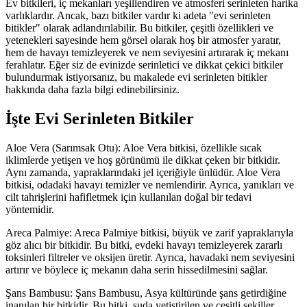
Ev bitkileri, iç mekanları yeşillendiren ve atmosferi serinleten harika
varlıklardır. Ancak, bazı bitkiler vardır ki adeta "evi serinleten
bitikler" olarak adlandırılabilir. Bu bitkiler, çeşitli özellikleri ve
yetenekleri sayesinde hem görsel olarak hoş bir atmosfer yaratır,
hem de havayı temizleyerek ve nem seviyesini artırarak iç mekanı
ferahlatır. Eğer siz de evinizde serinletici ve dikkat çekici bitkiler
bulundurmak istiyorsanız, bu makalede evi serinleten bitikler
hakkında daha fazla bilgi edinebilirsiniz.
İşte Evi Serinleten Bitkiler
Aloe Vera (Sarımsak Otu): Aloe Vera bitkisi, özellikle sıcak
iklimlerde yetişen ve hoş görünümü ile dikkat çeken bir bitkidir.
Aynı zamanda, yapraklarındaki jel içeriğiyle ünlüdür. Aloe Vera
bitkisi, odadaki havayı temizler ve nemlendirir. Ayrıca, yanıkları ve
cilt tahrişlerini hafifletmek için kullanılan doğal bir tedavi
yöntemidir.
Areca Palmiye: Areca Palmiye bitkisi, büyük ve zarif yapraklarıyla
göz alıcı bir bitkidir. Bu bitki, evdeki havayı temizleyerek zararlı
toksinleri filtreler ve oksijen üretir. Ayrıca, havadaki nem seviyesini
artırır ve böylece iç mekanın daha serin hissedilmesini sağlar.
Şans Bambusu: Şans Bambusu, Asya kültüründe şans getirdiğine
inanılan bir bitkidir. Bu bitki, suda yetiştirilen ve çeşitli şekiller