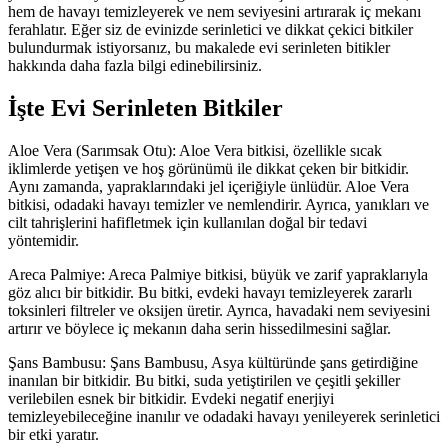
hem de havayı temizleyerek ve nem seviyesini artırarak iç mekanı
ferahlatır. Eğer siz de evinizde serinletici ve dikkat çekici bitkiler
bulundurmak istiyorsanız, bu makalede evi serinleten bitikler
hakkında daha fazla bilgi edinebilirsiniz.
İşte Evi Serinleten Bitkiler
Aloe Vera (Sarımsak Otu): Aloe Vera bitkisi, özellikle sıcak
iklimlerde yetişen ve hoş görünümü ile dikkat çeken bir bitkidir.
Aynı zamanda, yapraklarındaki jel içeriğiyle ünlüdür. Aloe Vera
bitkisi, odadaki havayı temizler ve nemlendirir. Ayrıca, yanıkları ve
cilt tahrişlerini hafifletmek için kullanılan doğal bir tedavi
yöntemidir.
Areca Palmiye: Areca Palmiye bitkisi, büyük ve zarif yapraklarıyla
göz alıcı bir bitkidir. Bu bitki, evdeki havayı temizleyerek zararlı
toksinleri filtreler ve oksijen üretir. Ayrıca, havadaki nem seviyesini
artırır ve böylece iç mekanın daha serin hissedilmesini sağlar.
Şans Bambusu: Şans Bambusu, Asya kültüründe şans getirdiğine
inanılan bir bitkidir. Bu bitki, suda yetiştirilen ve çeşitli şekiller
verilebilen esnek bir bitkidir. Evdeki negatif enerjiyi
temizleyebileceğine inanılır ve odadaki havayı yenileyerek serinletici
bir etki yaratır.