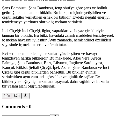
Şans Bambusu: Şans Bambusu, feng shui'ye göre şans ve bolluk
getirdiğine inanılan bir bitkidir. Bu bitki, su içinde yetiştirilen ve
çeşitli şekiller verilebilen esnek bir bitkidir. Evdeki negatif enerjiyi
temizlemeye yardımcı olur ve iç mekanı serinletir.
İnci Çiçeği: İnci Çiçeği, ilginç yaprakları ve beyaz çiçekleriyle
tanınan bir bitkidir. Bu bitki, havadaki zararlı maddeleri temizleyerek
iç mekan havasını iyileştirir. Aynı zamanda, nemlendirici özellikleri
sayesinde iç mekanı serin ve ferah tutar.
Evi serinleten bitikler, iç mekanları güzelleştiren ve havayı
temizleyen harika bitkilerdir. Bu makalede, Aloe Vera, Areca
Palmiye, Şans Bambusu, Barış Lilyumu, İngiltere Sardunyası,
Kauçuk Bitkisi, Şeftali Çiçeği, İpek Asma, Şans Bambusu ve İnci
Çiçeği gibi çeşitli bitkilerden bahsettik. Bu bitkiler, evinizi
serinletirken aynı zamanda görsel bir zenginlik de sağlar. Ev
bitkileriyle doğayı iç mekanlara taşıyarak daha sağlıklı ve huzurlu
bir yaşam alanı oluşturabilirsiniz.
0
0
Comments
·
0