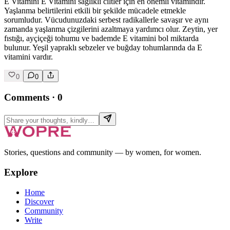
E Vitamini E Vitamini sağlıklı ciltler için en önemli vitamindir.
Yaşlanma belirtilerini etkili bir şekilde mücadele etmekle
sorumludur. Vücudunuzdaki serbest radikallerle savaşır ve aynı
zamanda yaşlanma çizgilerini azaltmaya yardımcı olur. Zeytin, yer
fıstığı, ayçiçeği tohumu ve bademde E vitamini bol miktarda
bulunur. Yeşil yapraklı sebzeler ve buğday tohumlarında da E
vitamini vardır.
0
0
Comments
·
0
Stories, questions and community — by women, for women.
Explore
Home
Discover
Community
Write