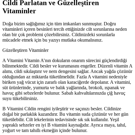
Cildi Parlatan ve Güzelleştiren
Vitaminler
Doğa bizim sağlığımız için tüm imkanları sunmuştur. Doğru
vitaminleri içeren besinleri tercih ettiğinizde cilt sorunlarına neden
olan bir çok problemi çözebilirsiniz. Cildinizdeki sorunlarla
mücadele etmek için bu yazıyı mutlaka okumalısınız.
Güzelleştiren Vitaminler
A Vitamini Vitamin A’nın dokuların onarım sürecini güçlendirdiği
bilinmektedir. Cildi besler ve kurumasını engeller. Düzenli vitamin A
alımı, cildi sıkılaştırır ve nem dengesini sağlar. Ancak yağda çözünür
olduğundan az miktarda tüketilmelidir. Fazla A vitamini nedeniyle
biriken yağ vücut için zararlı olan karaciğerde depolanır. A vitamini,
süt ürünlerinde, yumurta ve balık yağlarında, brokoli, ıspanak ve
havuç gibi sebzelerde bulunur. Sabah kahvaltılarınızda çiğ havuç
suyu tükebilirsiniz.
B Vitamini Cildin rengini iyileştirir ve saçınızı besler. Cildinize
doğal bir parlaklık kazandırır. Bu vitamin suda çözünür ve her gün
tüketilebilir. Cilt lekelerinin tedavisinde sık sık kullanılır. Yeşil
yapraklı sebzeler en iyi B vitamini kaynağıdır. Ayrıca maya, tahıl,
yoğurt ve tam tahıllı ekmeğin içinde bulunur.