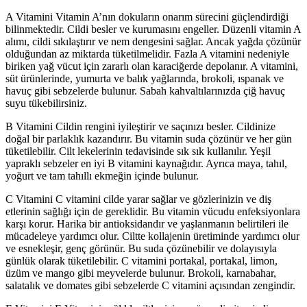
A Vitamini Vitamin A’nın dokuların onarım sürecini güçlendirdiği
bilinmektedir. Cildi besler ve kurumasını engeller. Düzenli vitamin A
alımı, cildi sıkılaştırır ve nem dengesini sağlar. Ancak yağda çözünür
olduğundan az miktarda tüketilmelidir. Fazla A vitamini nedeniyle
biriken yağ vücut için zararlı olan karaciğerde depolanır. A vitamini,
süt ürünlerinde, yumurta ve balık yağlarında, brokoli, ıspanak ve
havuç gibi sebzelerde bulunur. Sabah kahvaltılarınızda çiğ havuç
suyu tükebilirsiniz.
B Vitamini Cildin rengini iyileştirir ve saçınızı besler. Cildinize
doğal bir parlaklık kazandırır. Bu vitamin suda çözünür ve her gün
tüketilebilir. Cilt lekelerinin tedavisinde sık sık kullanılır. Yeşil
yapraklı sebzeler en iyi B vitamini kaynağıdır. Ayrıca maya, tahıl,
yoğurt ve tam tahıllı ekmeğin içinde bulunur.
C Vitamini C vitamini cilde yarar sağlar ve gözlerinizin ve diş
etlerinin sağlığı için de gereklidir. Bu vitamin vücudu enfeksiyonlara
karşı korur. Harika bir antioksidandır ve yaşlanmanın belirtileri ile
mücadeleye yardımcı olur. Ciltte kollajenin üretiminde yardımcı olur
ve esnekleşir, genç görünür. Bu suda çözünebilir ve dolayısıyla
günlük olarak tüketilebilir. C vitamini portakal, portakal, limon,
üzüm ve mango gibi meyvelerde bulunur. Brokoli, karnabahar,
salatalık ve domates gibi sebzelerde C vitamini açısından zengindir.