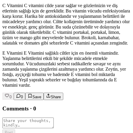
C Vitamini C vitamini cilde yarar sağlar ve gözlerinizin ve diş
etlerinin sağlığı için de gereklidir. Bu vitamin vücudu enfeksiyonlara
karşı korur. Harika bir antioksidandır ve yaşlanmanın belirtileri ile
mücadeleye yardımcı olur. Ciltte kollajenin üretiminde yardımcı olur
ve esnekleşir, genç görünür. Bu suda çözünebilir ve dolayısıyla
günlük olarak tüketilebilir. C vitamini portakal, portakal, limon,
üzüm ve mango gibi meyvelerde bulunur. Brokoli, karnabahar,
salatalık ve domates gibi sebzelerde C vitamini açısından zengindir.
E Vitamini E Vitamini sağlıklı ciltler için en önemli vitamindir.
Yaşlanma belirtilerini etkili bir şekilde mücadele etmekle
sorumludur. Vücudunuzdaki serbest radikallerle savaşır ve aynı
zamanda yaşlanma çizgilerini azaltmaya yardımcı olur. Zeytin, yer
fıstığı, ayçiçeği tohumu ve bademde E vitamini bol miktarda
bulunur. Yeşil yapraklı sebzeler ve buğday tohumlarında da E
vitamini vardır.
0
0
Save
Share
Comments
·
0
Post