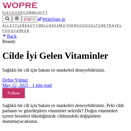
DISCOVER
COMMUNITY
Write
Sign in
EN
/
TR
ALL
STYLE
BEAUTY
WELLNESS
MOTHERHOOD
CULTURE
TRAVEL
FOOD
CAREER
Back
Beauty
Cilde İyi Gelen Vitaminler
Sağlıklı bir cilt için bakım ve maskeleri deneyebilirsiniz.
Defne Yılmaz
May 12, 2025
·
1
min read
Follow
Sağlıklı bir cilt için bakım ve maskeleri deneyebilirsiniz. Peki cildi
parlatan ve güzelleştiren vitaminler nelerdir? Doğru vitaminleri
içeren besinleri tükettiğinizde cildinizdeki değişimlere
inanamayacaksınız.