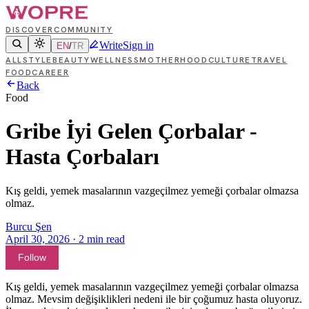
DISCOVER
COMMUNITY
Write
Sign in
EN
/
TR
ALL
STYLE
BEAUTY
WELLNESS
MOTHERHOOD
CULTURE
TRAVEL
FOOD
CAREER
Back
Food
Gribe İyi Gelen Çorbalar -
Hasta Çorbaları
Kış geldi, yemek masalarının vazgeçilmez yemeği çorbalar olmazsa
olmaz.
Burcu Şen
April 30, 2026
·
2
min read
Follow
Kış geldi, yemek masalarının vazgeçilmez yemeği çorbalar olmazsa
olmaz. Mevsim değişiklikleri nedeni ile bir çoğumuz hasta oluyoruz.