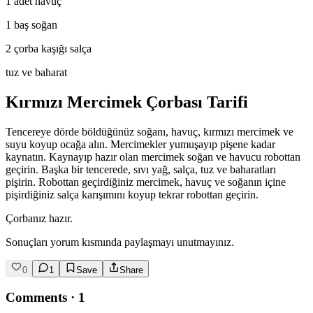
1 adet havuç
1 baş soğan
2 çorba kaşığı salça
tuz ve baharat
Kırmızı Mercimek Çorbası Tarifi
Tencereye dörde böldüğünüz soğanı, havuç, kırmızı mercimek ve
suyu koyup ocağa alın. Mercimekler yumuşayıp pişene kadar
kaynatın. Kaynayıp hazır olan mercimek soğan ve havucu robottan
geçirin. Başka bir tencerede, sıvı yağ, salça, tuz ve baharatları
pişirin. Robottan geçirdiğiniz mercimek, havuç ve soğanın içine
pişirdiğiniz salça karışımını koyup tekrar robottan geçirin.
Çorbanız hazır.
Sonuçları yorum kısmında paylaşmayı unutmayınız.
0
1
Save
Share
Comments
·
1