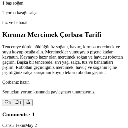
1 baş soğan
2 çorba kaşığı salça
tuz ve baharat
Kırmızı Mercimek Çorbası Tarifi
Tencereye dörde böldüğünüz soğanı, havuç, kırmızı mercimek ve
suyu koyup ocağa alın. Mercimekler yumuşayıp pişene kadar
kaynatın. Kaynayıp hazır olan mercimek soğan ve havucu robottan
geçirin. Başka bir tencerede, sıvı yağ, salça, tuz ve baharatları
pişirin. Robottan geçirdiğiniz mercimek, havuç ve soğanın içine
pişirdiğiniz salça karışımını koyup tekrar robottan geçirin.
Çorbanız hazır.
Sonuçları yorum kısmında paylaşmayı unutmayınız.
0
1
Comments
·
1
Cansu Tekin
May 2