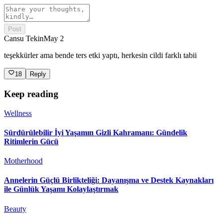
Post
Cansu Tekin
May 2
teşekkürler ama bende ters etki yaptı, herkesin cildi farklı tabii
18
Reply
Keep reading
Wellness
Sürdürülebilir İyi Yaşamın Gizli Kahramanı: Gündelik
Ritimlerin Gücü
Motherhood
Annelerin Güçlü Birlikteliği: Dayanışma ve Destek Kaynakları
ile Günlük Yaşamı Kolaylaştırmak
Beauty