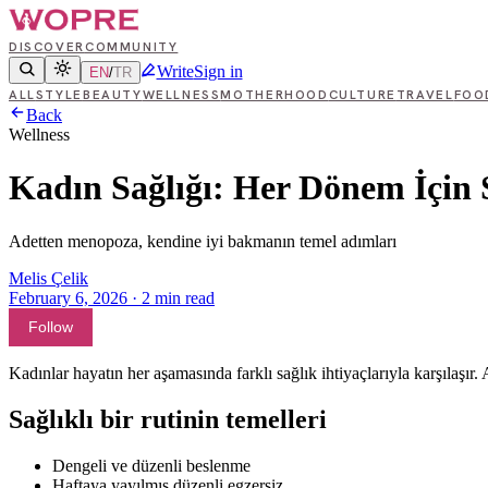
DISCOVER
COMMUNITY
Write
Sign in
EN
/
TR
ALL
STYLE
BEAUTY
WELLNESS
MOTHERHOOD
CULTURE
TRAVEL
FOO
Back
Wellness
Kadın Sağlığı: Her Dönem İçin 
Adetten menopoza, kendine iyi bakmanın temel adımları
Melis Çelik
February 6, 2026
·
2
min read
Follow
Kadınlar hayatın her aşamasında farklı sağlık ihtiyaçlarıyla karşılaş
Sağlıklı bir rutinin temelleri
Dengeli ve düzenli beslenme
Haftaya yayılmış düzenli egzersiz