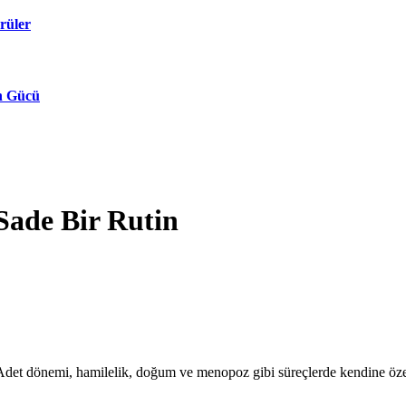
rüler
in Gücü
Sade Bir Rutin
ır. Adet dönemi, hamilelik, doğum ve menopoz gibi süreçlerde kendine öze