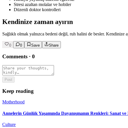
Stresi azaltan molalar ve hobiler
Düzenli doktor kontrolleri
Kendinize zaman ayırın
Sağlıklı olmak yalnızca bedeni değil, ruh halini de besler. Kendinize 
0
0
Save
Share
Comments
·
0
Post
Keep reading
Motherhood
Annelerin Günlük Yaşamında Dayanışmanın Renkleri: Sanat ve 
Culture