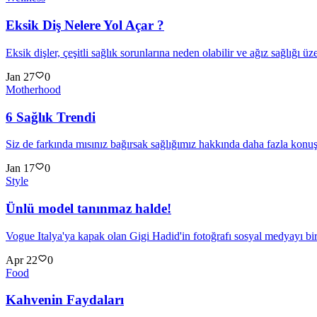
Eksik Diş Nelere Yol Açar ?
Eksik dişler, çeşitli sağlık sorunlarına neden olabilir ve ağız sağlığı üz
Jan 27
0
Motherhood
6 Sağlık Trendi
Siz de farkında mısınız bağırsak sağlığımız hakkında daha fazla kon
Jan 17
0
Style
Ünlü model tanınmaz halde!
Vogue Italya'ya kapak olan Gigi Hadid'in fotoğrafı sosyal medyayı birb
Apr 22
0
Food
Kahvenin Faydaları