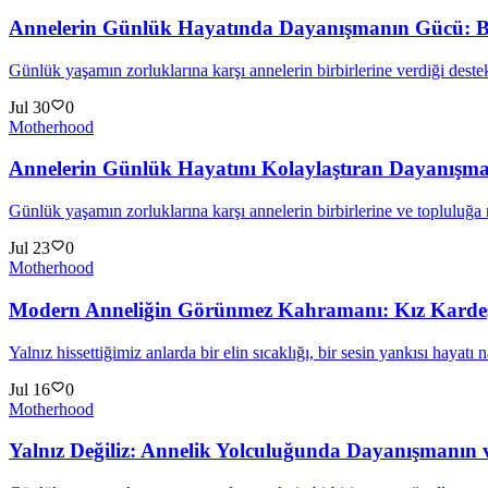
Annelerin Günlük Hayatında Dayanışmanın Gücü: Bi
Günlük yaşamın zorluklarına karşı annelerin birbirlerine verdiği dest
Jul 30
0
Motherhood
Annelerin Günlük Hayatını Kolaylaştıran Dayanışm
Günlük yaşamın zorluklarına karşı annelerin birbirlerine ve topluluğa 
Jul 23
0
Motherhood
Modern Anneliğin Görünmez Kahramanı: Kız Kardeş
Yalnız hissettiğimiz anlarda bir elin sıcaklığı, bir sesin yankısı hay
Jul 16
0
Motherhood
Yalnız Değiliz: Annelik Yolculuğunda Dayanışmanın