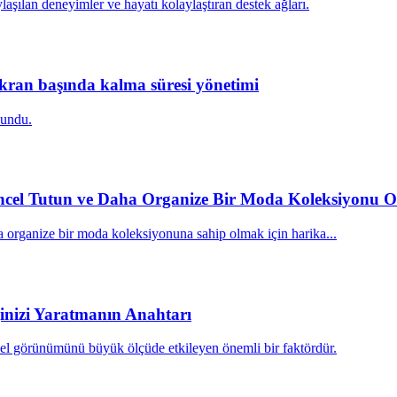
laşılan deneyimler ve hayatı kolaylaştıran destek ağları.
 ekran başında kalma süresi yönetimi
sundu.
üncel Tutun ve Daha Organize Bir Moda Koleksiyonu O
 organize bir moda koleksiyonuna sahip olmak için harika...
jinizi Yaratmanın Anahtarı
el görünümünü büyük ölçüde etkileyen önemli bir faktördür.