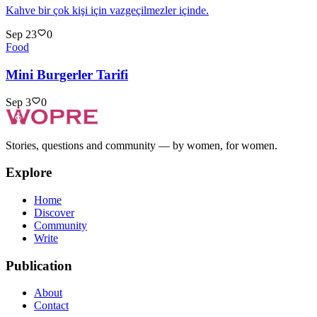
Kahve bir çok kişi için vazgeçilmezler içinde.
Sep 23
0
Food
Mini Burgerler Tarifi
Sep 3
0
Stories, questions and community — by women, for women.
Explore
Home
Discover
Community
Write
Publication
About
Contact