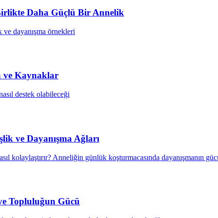
rlikte Daha Güçlü Bir Annelik
ek ve dayanışma örnekleri
a ve Kaynaklar
nasıl destek olabileceği
lik ve Dayanışma Ağları
atı nasıl kolaylaştırır? Anneliğin günlük koşturmacasında dayanışmanın gü
 ve Topluluğun Gücü