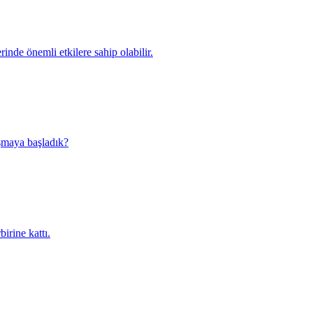
erinde önemli etkilere sahip olabilir.
uşmaya başladık?
irine kattı.