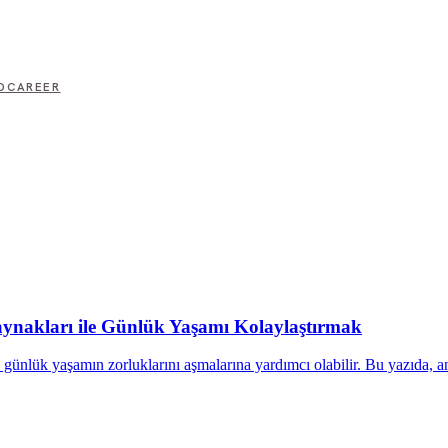
D
CAREER
aynakları ile Günlük Yaşamı Kolaylaştırmak
ı, günlük yaşamın zorluklarını aşmalarına yardımcı olabilir. Bu yazıda,