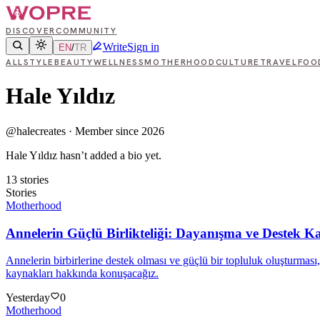
DISCOVER
COMMUNITY
Write
Sign in
EN
/
TR
ALL
STYLE
BEAUTY
WELLNESS
MOTHERHOOD
CULTURE
TRAVEL
FOO
Hale Yıldız
@
halecreates
·
Member since 2026
Hale Yıldız hasn’t added a bio yet.
13
stories
Stories
Motherhood
Annelerin Güçlü Birlikteliği: Dayanışma ve Destek K
Annelerin birbirlerine destek olması ve güçlü bir topluluk oluşturmas
kaynakları hakkında konuşacağız.
Yesterday
0
Motherhood