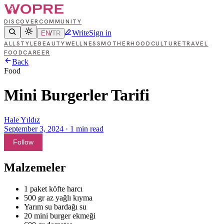
DISCOVER
COMMUNITY
Write
Sign in
EN
/
TR
ALL
STYLE
BEAUTY
WELLNESS
MOTHERHOOD
CULTURE
TRAVEL
FOOD
CAREER
Back
Food
Mini Burgerler Tarifi
Hale Yıldız
September 3, 2024
·
1
min read
Follow
Malzemeler
1 paket köfte harcı
500 gr az yağlı kıyma
Yarım su bardağı su
20 mini burger ekmeği