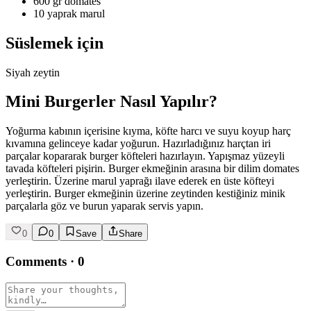
600 gr domates
10 yaprak marul
Süslemek için
Siyah zeytin
Mini Burgerler Nasıl Yapılır?
Yoğurma kabının içerisine kıyma, köfte harcı ve suyu koyup harç
kıvamına gelinceye kadar yoğurun. Hazırladığınız harçtan iri
parçalar kopararak burger köfteleri hazırlayın. Yapışmaz yüzeyli
tavada köfteleri pişirin. Burger ekmeğinin arasına bir dilim domates
yerleştirin. Üzerine marul yaprağı ilave ederek en üste köfteyi
yerleştirin. Burger ekmeğinin üzerine zeytinden kestiğiniz minik
parçalarla göz ve burun yaparak servis yapın.
0
0
Save
Share
Comments
·
0