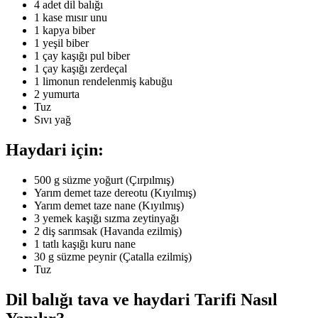
4 adet dil balığı
1 kase mısır unu
1 kapya biber
1 yeşil biber
1 çay kaşığı pul biber
1 çay kaşığı zerdeçal
1 limonun rendelenmiş kabuğu
2 yumurta
Tuz
Sıvı yağ
Haydari için:
500 g süzme yoğurt (Çırpılmış)
Yarım demet taze dereotu (Kıyılmış)
Yarım demet taze nane (Kıyılmış)
3 yemek kaşığı sızma zeytinyağı
2 diş sarımsak (Havanda ezilmiş)
1 tatlı kaşığı kuru nane
30 g süzme peynir (Çatalla ezilmiş)
Tuz
Dil balığı tava ve haydari Tarifi Nasıl