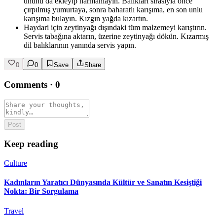
ununu da ekleyip harmanlayın. Balıkları sırasıyla önce
çırpılmış yumurtaya, sonra baharatlı karışıma, en son unlu
karışıma bulayın. Kızgın yağda kızartın.
Haydari için zeytinyağı dışındaki tüm malzemeyi karıştırın.
Servis tabağına aktarın, üzerine zeytinyağı dökün. Kızarmış
dil balıklarının yanında servis yapın.
0
0
Save
Share
Comments
·
0
Post
Keep reading
Culture
Kadınların Yaratıcı Dünyasında Kültür ve Sanatın Kesiştiği
Nokta: Bir Sorgulama
Travel