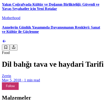
Yakın Coğrafyada Kültür ve Doğanın Birlikteliği: Güvenli ve
Yavaş Seyahatler için Yeni Rotalar
Motherhood
Annelerin Günlük Yaşamında Dayanışmanın Renkleri: Sanat
ve Kültür ile Güçlenme
Food
Dil balığı tava ve haydari Tarifi
Zerrin
May 5, 2018
·
1
min read
Follow
Malzemeler