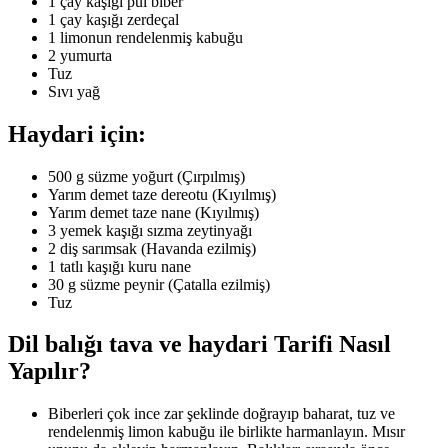
1 çay kaşığı pul biber
1 çay kaşığı zerdeçal
1 limonun rendelenmiş kabuğu
2 yumurta
Tuz
Sıvı yağ
Haydari için:
500 g süzme yoğurt (Çırpılmış)
Yarım demet taze dereotu (Kıyılmış)
Yarım demet taze nane (Kıyılmış)
3 yemek kaşığı sızma zeytinyağı
2 diş sarımsak (Havanda ezilmiş)
1 tatlı kaşığı kuru nane
30 g süzme peynir (Çatalla ezilmiş)
Tuz
Dil balığı tava ve haydari Tarifi Nasıl
Yapılır?
Biberleri çok ince zar şeklinde doğrayıp baharat, tuz ve
rendelenmiş limon kabuğu ile birlikte harmanlayın. Mısır