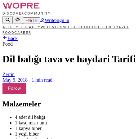
DISCOVER
COMMUNITY
Write
Sign in
EN
/
TR
ALL
STYLE
BEAUTY
WELLNESS
MOTHERHOOD
CULTURE
TRAVEL
FOOD
CAREER
Back
Food
Dil balığı tava ve haydari Tarifi
Zerrin
May 5, 2018
·
1
min read
Follow
Malzemeler
4 adet dil balığı
1 kase mısır unu
1 kapya biber
1 yeşil biber