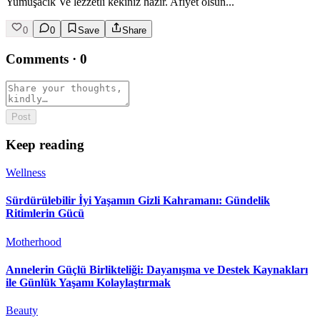
Yumuşacık Ve lezzetli kekiniz hazır. Afiyet olsun...
0
0
Save
Share
Comments
·
0
Post
Keep reading
Wellness
Sürdürülebilir İyi Yaşamın Gizli Kahramanı: Gündelik
Ritimlerin Gücü
Motherhood
Annelerin Güçlü Birlikteliği: Dayanışma ve Destek Kaynakları
ile Günlük Yaşamı Kolaylaştırmak
Beauty