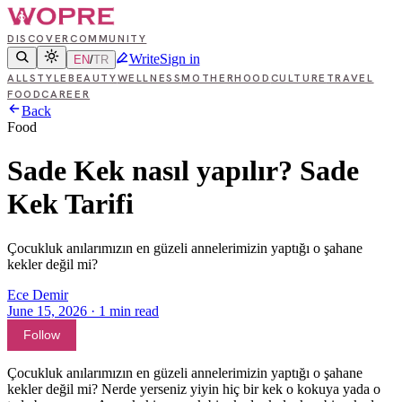
DISCOVER
COMMUNITY
Write
Sign in
EN
/
TR
ALL
STYLE
BEAUTY
WELLNESS
MOTHERHOOD
CULTURE
TRAVEL
FOOD
CAREER
Back
Food
Sade Kek nasıl yapılır? Sade
Kek Tarifi
Çocukluk anılarımızın en güzeli annelerimizin yaptığı o şahane
kekler değil mi?
Ece Demir
June 15, 2026
·
1
min read
Follow
Çocukluk anılarımızın en güzeli annelerimizin yaptığı o şahane
kekler değil mi? Nerde yerseniz yiyin hiç bir kek o kokuya yada o