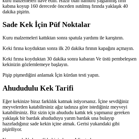
kuru malzemeleri ilave edin. Hazır olan hamuru yağlanmış fırın
kabına koyup 160 derecede önceden ısıtılmış fırında yaklaşık 40
dakika pişirin.
Sade Kek İçin Püf Noktalar
Kuru malzemeleri kattıktan sonra spatula yardımı ile karıştırın.
Keki fırına koyduktan sonra ilk 20 dakika fırının kapağını açmayın.
Keki fırına koyduktan 30 dakika sonra kabaran Ve üstü pembeleşsen
kekinizin gözlemlemeye başlayın.
Pişip pişmediğini anlamak İçin kürdan testi yapın.
Ahududulu Kek Tarifi
Eğer kekinize biraz farklılık katmak istiyorsanız. İçine sevdiğiniz
meyvelerden katabilirsiniz ağız tadınza göre istediğiniz meyveyi
katabilirsiniz. Biz sizin için ahududu kattık tek yapmanız gereken
yaklaşık bir bardak ahududuyu yarım bardak una bulayıp
hazırladığınız sade kekin içine atmak. Gerisi yukarıdaki gibi
pişiriliyor.