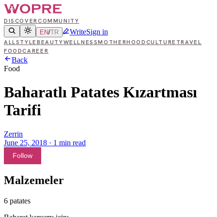
DISCOVER
COMMUNITY
Write
Sign in
EN
/
TR
ALL
STYLE
BEAUTY
WELLNESS
MOTHERHOOD
CULTURE
TRAVEL
FOOD
CAREER
Back
Food
Baharatlı Patates Kızartması
Tarifi
Zerrin
June 25, 2018
·
1
min read
Follow
Malzemeler
6 patates