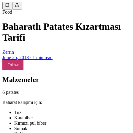
Food
Baharatlı Patates Kızartması
Tarifi
Zerrin
June 25, 2018
·
1
min read
Follow
Malzemeler
6 patates
Baharat karışımı için:
Tuz
Karabiber
Kırmızı pul biber
Sumak