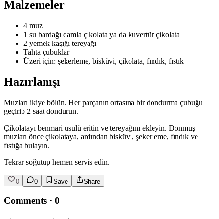
Malzemeler
4 muz
1 su bardağı damla çikolata ya da kuvertür çikolata
2 yemek kaşığı tereyağı
Tahta çubuklar
Üzeri için: şekerleme, bisküvi, çikolata, fındık, fıstık
Hazırlanışı
Muzları ikiye bölün. Her parçanın ortasına bir dondurma çubuğu
geçirip 2 saat dondurun.
Çikolatayı benmari usulü eritin ve tereyağını ekleyin. Donmuş
muzları önce çikolataya, ardından bisküvi, şekerleme, fındık ve
fıstığa bulayın.
Tekrar soğutup hemen servis edin.
0
0
Save
Share
Comments
·
0