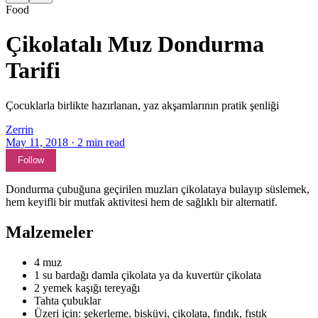
Food
Çikolatalı Muz Dondurma
Tarifi
Çocuklarla birlikte hazırlanan, yaz akşamlarının pratik şenliği
Zerrin
May 11, 2018
·
2
min read
Follow
Dondurma çubuğuna geçirilen muzları çikolataya bulayıp süslemek,
hem keyifli bir mutfak aktivitesi hem de sağlıklı bir alternatif.
Malzemeler
4 muz
1 su bardağı damla çikolata ya da kuvertür çikolata
2 yemek kaşığı tereyağı
Tahta çubuklar
Üzeri için: şekerleme, bisküvi, çikolata, fındık, fıstık