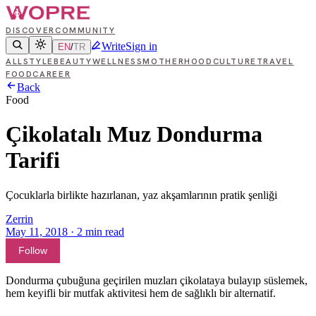
DISCOVER
COMMUNITY
Write
Sign in
EN
/
TR
ALL
STYLE
BEAUTY
WELLNESS
MOTHERHOOD
CULTURE
TRAVEL
FOOD
CAREER
Back
Food
Çikolatalı Muz Dondurma
Tarifi
Çocuklarla birlikte hazırlanan, yaz akşamlarının pratik şenliği
Zerrin
May 11, 2018
·
2
min read
Follow
Dondurma çubuğuna geçirilen muzları çikolataya bulayıp süslemek,
hem keyifli bir mutfak aktivitesi hem de sağlıklı bir alternatif.