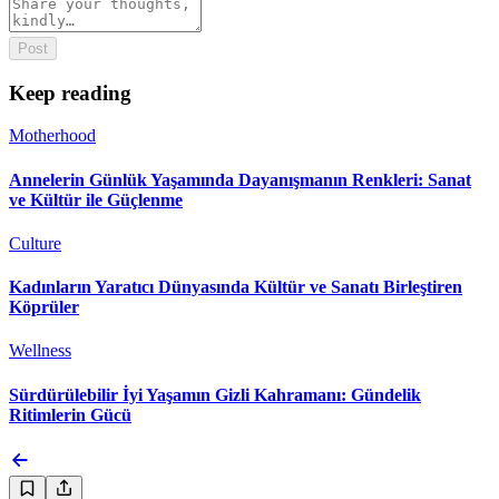
Post
Keep reading
Motherhood
Annelerin Günlük Yaşamında Dayanışmanın Renkleri: Sanat
ve Kültür ile Güçlenme
Culture
Kadınların Yaratıcı Dünyasında Kültür ve Sanatı Birleştiren
Köprüler
Wellness
Sürdürülebilir İyi Yaşamın Gizli Kahramanı: Gündelik
Ritimlerin Gücü