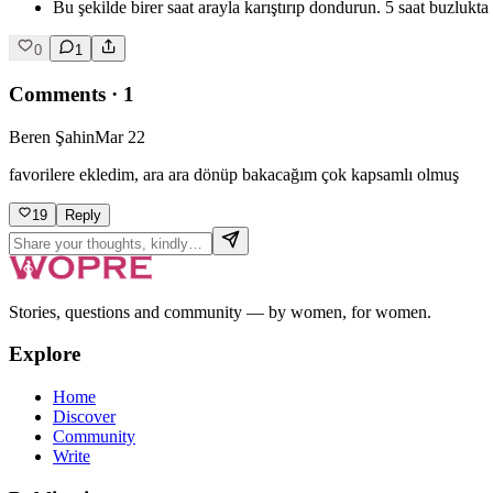
Bu şekilde birer saat arayla karıştırıp dondurun. 5 saat buzlukta
0
1
Comments
·
1
Beren Şahin
Mar 22
favorilere ekledim, ara ara dönüp bakacağım çok kapsamlı olmuş
19
Reply
Stories, questions and community — by women, for women.
Explore
Home
Discover
Community
Write