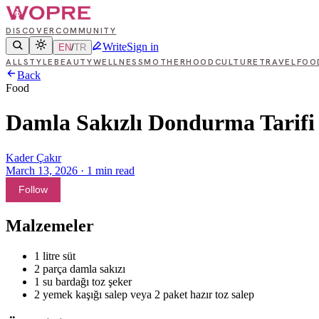
DISCOVER
COMMUNITY
Write
Sign in
EN
/
TR
ALL
STYLE
BEAUTY
WELLNESS
MOTHERHOOD
CULTURE
TRAVEL
FOO
Back
Food
Damla Sakızlı Dondurma Tarifi
Kader Çakır
March 13, 2026
·
1
min read
Follow
Malzemeler
1 litre süt
2 parça damla sakızı
1 su bardağı toz şeker
2 yemek kaşığı salep veya 2 paket hazır toz salep