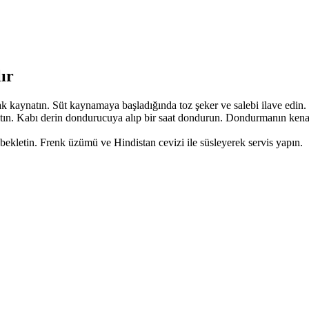
ır
rak kaynatın. Süt kaynamaya başladığında toz şeker ve salebi ilave edin
şaltın. Kabı derin dondurucuya alıp bir saat dondurun. Dondurmanın kenarla
 bekletin. Frenk üzümü ve Hindistan cevizi ile süsleyerek servis yapın.