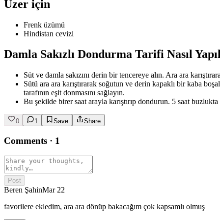
Üzer için
Frenk üzümü
Hindistan cevizi
Damla Sakızlı Dondurma Tarifi Nasıl Yapıl
Süt ve damla sakızını derin bir tencereye alın. Ara ara karıştıra
Sütü ara ara karıştırarak soğutun ve derin kapaklı bir kaba bo
tarafının eşit donmasını sağlayın.
Bu şekilde birer saat arayla karıştırıp dondurun. 5 saat buzlukta
0
1
Save
Share
Comments
·
1
Post
Beren Şahin
Mar 22
favorilere ekledim, ara ara dönüp bakacağım çok kapsamlı olmuş