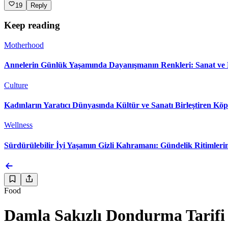
19
Reply
Keep reading
Motherhood
Annelerin Günlük Yaşamında Dayanışmanın Renkleri: Sanat ve 
Culture
Kadınların Yaratıcı Dünyasında Kültür ve Sanatı Birleştiren Köp
Wellness
Sürdürülebilir İyi Yaşamın Gizli Kahramanı: Gündelik Ritimler
Food
Damla Sakızlı Dondurma Tarifi