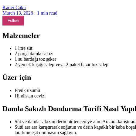
Kader Çakır
March 13, 2026
·
1
min read
Follow
Malzemeler
1 litre süt
2 parça damla sakızı
1 su bardağı toz şeker
2 yemek kaşığı salep veya 2 paket hazır toz salep
Üzer için
Frenk üzümü
Hindistan cevizi
Damla Sakızlı Dondurma Tarifi Nasıl Yapıl
Süt ve damla sakızını derin bir tencereye alın. Ara ara karıştıra
Sütü ara ara karıştırarak soğutun ve derin kapaklı bir kaba bo
tarafının eşit donmasını sağlayın.