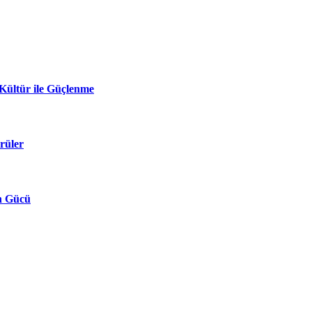
Kültür ile Güçlenme
rüler
in Gücü