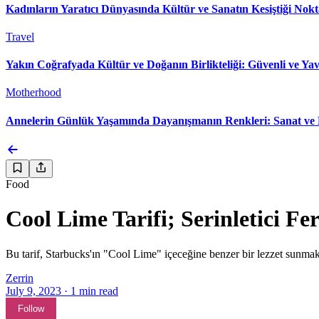
Kadınların Yaratıcı Dünyasında Kültür ve Sanatın Kesiştiği Nok
Travel
Yakın Coğrafyada Kültür ve Doğanın Birlikteliği: Güvenli ve Yav
Motherhood
Annelerin Günlük Yaşamında Dayanışmanın Renkleri: Sanat ve 
Food
Cool Lime Tarifi; Serinletici F
Bu tarif, Starbucks'ın "Cool Lime" içeceğine benzer bir lezzet sunmak 
Zerrin
July 9, 2023
·
1
min read
Follow