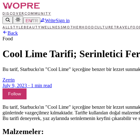
DISCOVER
COMMUNITY
Write
Sign in
EN
/
TR
ALL
STYLE
BEAUTY
WELLNESS
MOTHERHOOD
CULTURE
TRAVEL
FOO
Back
Food
Cool Lime Tarifi; Serinletici F
Bu tarif, Starbucks'ın "Cool Lime" içeceğine benzer bir lezzet sunmak 
Zerrin
July 9, 2023
·
1
min read
Follow
Bu tarif, Starbucks'ın "Cool Lime" içeceğine benzer bir lezzet sunmak i
günlerinde vazgeçilmez kılmaktadır. Tarifte kullanılan doğal malzemeler,
Bu tarifi deneyerek, yaz aylarında serinlemenin keyfini çıkarabilir ve s
Malzemeler: