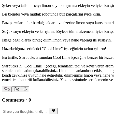
Şeker veya tatlandırıcıyı limon suyu karışımına ekleyin ve iyice karı
Bir blender veya mutfak robotunda buz parçalarını iyice kırın.
Buz parçalarını bir bardağa aktarın ve üzerine limon suyu karışımını 
Soğuk suyu ekleyin ve karıştırın, böylece tüm malzemeler iyice karışs
İsteğe bağlı olarak birkaç dilim limon veya nane yaprağı ile süsleyin.
Hazırladığınız serinletici "Cool Lime" içeceğinizin tadını çıkarın!
Bu tarifle, Starbucks'ta sunulan Cool Lime içeceğine benzer bir lezzet 
Starbucks'ın "Cool Lime" içeceği, ferahlatıcı tadı ve keyif veren arom
serinlemenin tadını çıkarabilirsiniz. Limonun canlandırıcı etkisi, nane y
kendi zevkinize uygun hale getirebilir, dilimlenmiş limon veya nane ya
etmek için bu tarifi kullanabilirsiniz. Yaz mevsiminde serinlemenin ve 
0
0
Comments
·
0