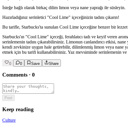
İsteğe bağlı olarak birkaç dilim limon veya nane yaprağı ile süsleyin.
Hazırladığınız serinletici "Cool Lime" içeceğinizin tadını çıkarın!
Bu tarifle, Starbucks'ta sunulan Cool Lime içeceğine benzer bir lezzet 
Starbucks'ın "Cool Lime" içeceği, ferahlatıcı tadı ve keyif veren arom
serinlemenin tadını çıkarabilirsiniz. Limonun canlandırıcı etkisi, nane y
kendi zevkinize uygun hale getirebilir, dilimlenmiş limon veya nane ya
etmek için bu tarifi kullanabilirsiniz. Yaz mevsiminde serinlemenin ve 
0
0
Save
Share
Comments
·
0
Post
Keep reading
Culture