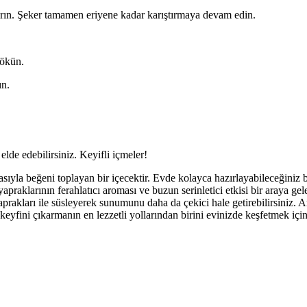
ştırın. Şeker tamamen eriyene kadar karıştırmaya devam edin.
dökün.
ın.
elde edebilirsiniz. Keyifli içmeler!
asıyla beğeni toplayan bir içecektir. Evde kolayca hazırlayabileceğiniz b
apraklarının ferahlatıcı aroması ve buzun serinletici etkisi bir araya gele
prakları ile süsleyerek sunumunu daha da çekici hale getirebilirsiniz. A
keyfini çıkarmanın en lezzetli yollarından birini evinizde keşfetmek için