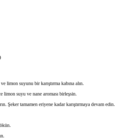
)
 limon suyunu bir karıştırma kabına alın.
ece limon suyu ve nane aroması birleşsin.
ştırın. Şeker tamamen eriyene kadar karıştırmaya devam edin.
dökün.
ın.