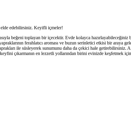
elde edebilirsiniz. Keyifli içmeler!
asıyla beğeni toplayan bir içecektir. Evde kolayca hazırlayabileceğiniz b
apraklarının ferahlatıcı aroması ve buzun serinletici etkisi bir araya gele
prakları ile süsleyerek sunumunu daha da çekici hale getirebilirsiniz. A
keyfini çıkarmanın en lezzetli yollarından birini evinizde keşfetmek için