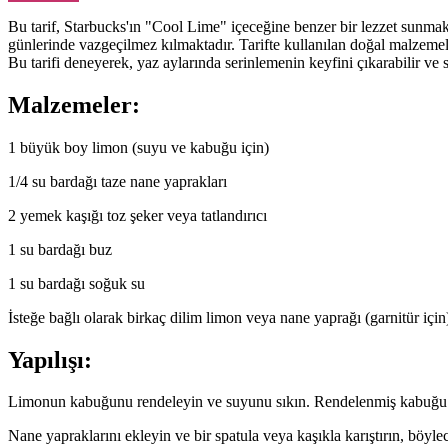
Bu tarif, Starbucks'ın "Cool Lime" içeceğine benzer bir lezzet sunmak i
günlerinde vazgeçilmez kılmaktadır. Tarifte kullanılan doğal malzemeler,
Bu tarifi deneyerek, yaz aylarında serinlemenin keyfini çıkarabilir ve s
Malzemeler:
1 büyük boy limon (suyu ve kabuğu için)
1/4 su bardağı taze nane yaprakları
2 yemek kaşığı toz şeker veya tatlandırıcı
1 su bardağı buz
1 su bardağı soğuk su
İsteğe bağlı olarak birkaç dilim limon veya nane yaprağı (garnitür için
Yapılışı:
Limonun kabuğunu rendeleyin ve suyunu sıkın. Rendelenmiş kabuğu ve
Nane yapraklarını ekleyin ve bir spatula veya kaşıkla karıştırın, böyl