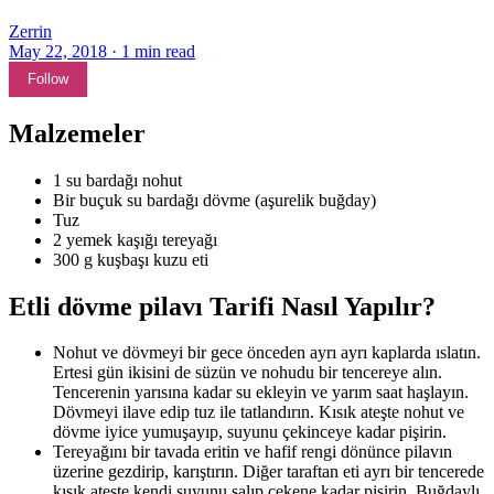
Zerrin
May 22, 2018
·
1
min read
Follow
Malzemeler
1 su bardağı nohut
Bir buçuk su bardağı dövme (aşurelik buğday)
Tuz
2 yemek kaşığı tereyağı
300 g kuşbaşı kuzu eti
Etli dövme pilavı Tarifi Nasıl Yapılır?
Nohut ve dövmeyi bir gece önceden ayrı ayrı kaplarda ıslatın.
Ertesi gün ikisini de süzün ve nohudu bir tencereye alın.
Tencerenin yarısına kadar su ekleyin ve yarım saat haşlayın.
Dövmeyi ilave edip tuz ile tatlandırın. Kısık ateşte nohut ve
dövme iyice yumuşayıp, suyunu çekinceye kadar pişirin.
Tereyağını bir tavada eritin ve hafif rengi dönünce pilavın
üzerine gezdirip, karıştırın. Diğer taraftan eti ayrı bir tencerede
kısık ateşte kendi suyunu salıp çekene kadar pişirin. Buğdaylı