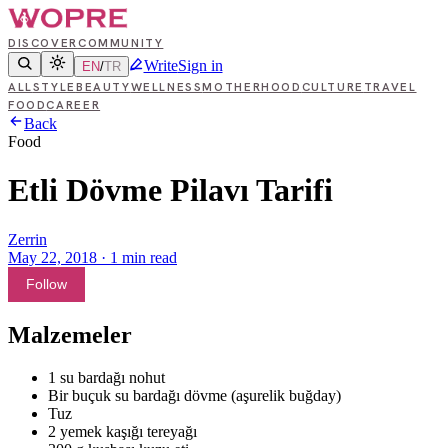
DISCOVER
COMMUNITY
Write
Sign in
EN
/
TR
ALL
STYLE
BEAUTY
WELLNESS
MOTHERHOOD
CULTURE
TRAVEL
FOOD
CAREER
Back
Food
Etli Dövme Pilavı Tarifi
Zerrin
May 22, 2018
·
1
min read
Follow
Malzemeler
1 su bardağı nohut
Bir buçuk su bardağı dövme (aşurelik buğday)
Tuz
2 yemek kaşığı tereyağı