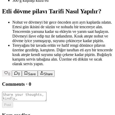
300 g kuşbaşı kuzu eti
Etli dövme pilavı Tarifi Nasıl Yapılır?
Nohut ve dövmeyi bir gece önceden ayrı ayrı kaplarda ıslatın.
Ertesi gün ikisini de süzün ve nohudu bir tencereye alın.
Tencerenin yarısına kadar su ekleyin ve yarım saat haşlayın.
Dövmeyi ilave edip tuz ile tatlandırın. Kısık ateşte nohut ve
dövme iyice yumuşayıp, suyunu çekinceye kadar pişirin.
Tereyağını bir tavada eritin ve hafif rengi dönünce pilavın
üzerine gezdirip, karıştırın. Diğer taraftan eti ayrı bir tencerede
kısık ateşte kendi suyunu salıp çekene kadar pişirin. Buğdaylı
karışımı servis tabağına alın. Üzerine eti dökün ve sıcak
olarak servis yapın.
0
0
Save
Share
Comments
·
0
Post