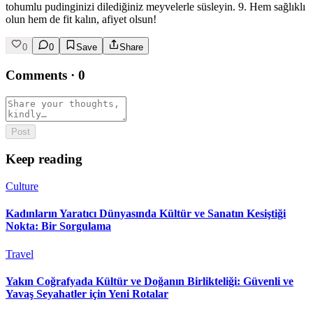
tohumlu pudinginizi dilediğiniz meyvelerle süsleyin. 9. Hem sağlıklı
olun hem de fit kalın, afiyet olsun!
0
0
Save
Share
Comments
·
0
Post
Keep reading
Culture
Kadınların Yaratıcı Dünyasında Kültür ve Sanatın Kesiştiği
Nokta: Bir Sorgulama
Travel
Yakın Coğrafyada Kültür ve Doğanın Birlikteliği: Güvenli ve
Yavaş Seyahatler için Yeni Rotalar