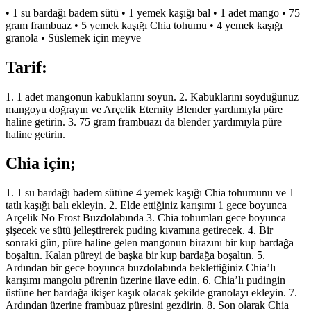
• 1 su bardağı badem sütü • 1 yemek kaşığı bal • 1 adet mango • 75
gram frambuaz • 5 yemek kaşığı Chia tohumu • 4 yemek kaşığı
granola • Süslemek için meyve
Tarif:
1. 1 adet mangonun kabuklarını soyun. 2. Kabuklarını soyduğunuz
mangoyu doğrayın ve Arçelik Eternity Blender yardımıyla püre
haline getirin. 3. 75 gram frambuazı da blender yardımıyla püre
haline getirin.
Chia için;
1. 1 su bardağı badem sütüne 4 yemek kaşığı Chia tohumunu ve 1
tatlı kaşığı balı ekleyin. 2. Elde ettiğiniz karışımı 1 gece boyunca
Arçelik No Frost Buzdolabında 3. Chia tohumları gece boyunca
şişecek ve sütü jelleştirerek puding kıvamına getirecek. 4. Bir
sonraki gün, püre haline gelen mangonun birazını bir kup bardağa
boşaltın. Kalan püreyi de başka bir kup bardağa boşaltın. 5.
Ardından bir gece boyunca buzdolabında beklettiğiniz Chia’lı
karışımı mangolu pürenin üzerine ilave edin. 6. Chia’lı pudingin
üstüne her bardağa ikişer kaşık olacak şekilde granolayı ekleyin. 7.
Ardından üzerine frambuaz püresini gezdirin. 8. Son olarak Chia