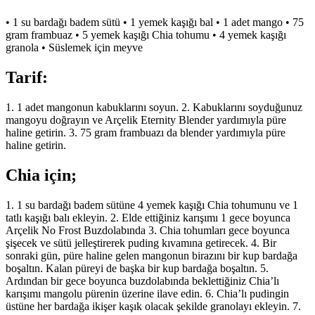
• 1 su bardağı badem sütü • 1 yemek kaşığı bal • 1 adet mango • 75
gram frambuaz • 5 yemek kaşığı Chia tohumu • 4 yemek kaşığı
granola • Süslemek için meyve
Tarif:
1. 1 adet mangonun kabuklarını soyun. 2. Kabuklarını soyduğunuz
mangoyu doğrayın ve Arçelik Eternity Blender yardımıyla püre
haline getirin. 3. 75 gram frambuazı da blender yardımıyla püre
haline getirin.
Chia için;
1. 1 su bardağı badem sütüne 4 yemek kaşığı Chia tohumunu ve 1
tatlı kaşığı balı ekleyin. 2. Elde ettiğiniz karışımı 1 gece boyunca
Arçelik No Frost Buzdolabında 3. Chia tohumları gece boyunca
şişecek ve sütü jelleştirerek puding kıvamına getirecek. 4. Bir
sonraki gün, püre haline gelen mangonun birazını bir kup bardağa
boşaltın. Kalan püreyi de başka bir kup bardağa boşaltın. 5.
Ardından bir gece boyunca buzdolabında beklettiğiniz Chia’lı
karışımı mangolu pürenin üzerine ilave edin. 6. Chia’lı pudingin
üstüne her bardağa ikişer kaşık olacak şekilde granolayı ekleyin. 7.