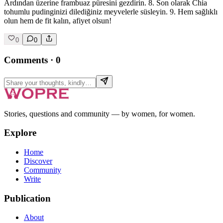
Ardından üzerine frambuaz püresini gezdirin. 8. Son olarak Chia
tohumlu pudinginizi dilediğiniz meyvelerle süsleyin. 9. Hem sağlıklı
olun hem de fit kalın, afiyet olsun!
0
0
Comments
·
0
Stories, questions and community — by women, for women.
Explore
Home
Discover
Community
Write
Publication
About