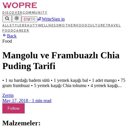
DISCOVER
COMMUNITY
Write
Sign in
EN
/
TR
ALL
STYLE
BEAUTY
WELLNESS
MOTHERHOOD
CULTURE
TRAVEL
FOOD
CAREER
Back
Food
Mangolu ve Frambuazlı Chia
Puding Tarifi
• 1 su bardağı badem sütü • 1 yemek kaşığı bal • 1 adet mango • 75
gram frambuaz • 5 yemek kaşığı Chia tohumu • 4 yemek kaşığı...
Zerrin
May 17, 2018
·
1
min read
Follow
Malzemeler: