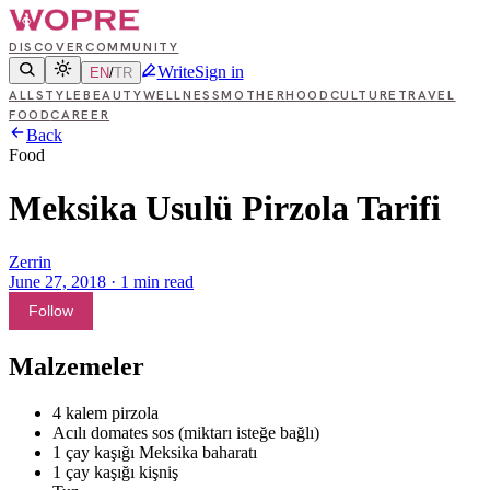
DISCOVER
COMMUNITY
Write
Sign in
EN
/
TR
ALL
STYLE
BEAUTY
WELLNESS
MOTHERHOOD
CULTURE
TRAVEL
FOOD
CAREER
Back
Food
Meksika Usulü Pirzola Tarifi
Zerrin
June 27, 2018
·
1
min read
Follow
Malzemeler
4 kalem pirzola
Acılı domates sos (miktarı isteğe bağlı)
1 çay kaşığı Meksika baharatı
1 çay kaşığı kişniş