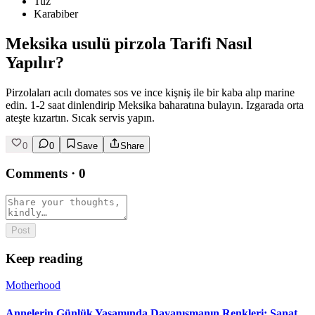
Tuz
Karabiber
Meksika usulü pirzola Tarifi Nasıl
Yapılır?
Pirzolaları acılı domates sos ve ince kişniş ile bir kaba alıp marine
edin. 1-2 saat dinlendirip Meksika baharatına bulayın. Izgarada orta
ateşte kızartın. Sıcak servis yapın.
0
0
Save
Share
Comments
·
0
Post
Keep reading
Motherhood
Annelerin Günlük Yaşamında Dayanışmanın Renkleri: Sanat