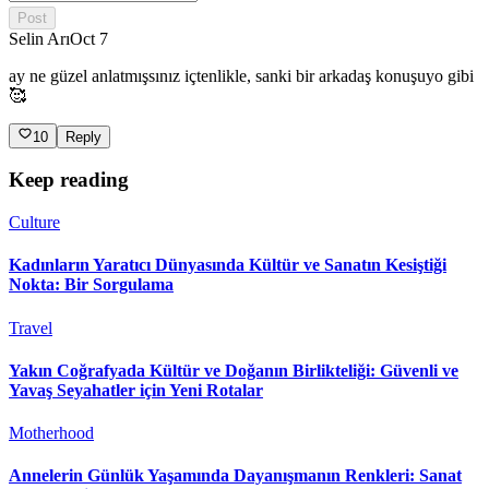
Post
Selin Arı
Oct 7
ay ne güzel anlatmışsınız içtenlikle, sanki bir arkadaş konuşuyo gibi
🥰
10
Reply
Keep reading
Culture
Kadınların Yaratıcı Dünyasında Kültür ve Sanatın Kesiştiği
Nokta: Bir Sorgulama
Travel
Yakın Coğrafyada Kültür ve Doğanın Birlikteliği: Güvenli ve
Yavaş Seyahatler için Yeni Rotalar
Motherhood
Annelerin Günlük Yaşamında Dayanışmanın Renkleri: Sanat