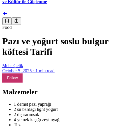
ve Kültür ile Güçlenme
Food
Pazı ve yoğurt soslu bulgur
köftesi Tarifi
Melis Çelik
October 5, 2025
·
1
min read
Follow
Malzemeler
1 demet pazı yaprağı
2 su bardağı light yoğurt
2 diş sarımsak
4 yemek kaşığı zeytinyağı
Tuz