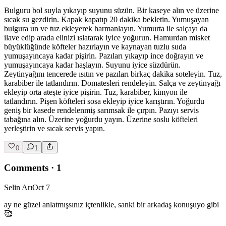
Bulguru bol suyla yıkayıp suyunu süzün. Bir kaseye alın ve üzerine
sıcak su gezdirin. Kapak kapatıp 20 dakika bekletin. Yumuşayan
bulgura un ve tuz ekleyerek harmanlayın. Yumurta ile salçayı da
ilave edip arada elinizi ıslatarak iyice yoğurun. Hamurdan misket
büyüklüğünde köfteler hazırlayın ve kaynayan tuzlu suda
yumuşayıncaya kadar pişirin. Pazıları yıkayıp ince doğrayın ve
yumuşayıncaya kadar haşlayın. Suyunu iyice süzdürün.
Zeytinyağını tencerede ısıtın ve pazıları birkaç dakika soteleyin. Tuz,
karabiber ile tatlandırın. Domatesleri rendeleyin. Salça ve zeytinyağı
ekleyip orta ateşte iyice pişirin. Tuz, karabiber, kimyon ile
tatlandırın. Pişen köfteleri sosa ekleyip iyice karıştırın. Yoğurdu
geniş bir kasede rendelenmiş sarımsak ile çırpın. Pazıyı servis
tabağına alın. Üzerine yoğurdu yayın. Üzerine soslu köfteleri
yerleştirin ve sıcak servis yapın.
0
1
Comments
·
1
Selin Arı
Oct 7
ay ne güzel anlatmışsınız içtenlikle, sanki bir arkadaş konuşuyo gibi
🥰