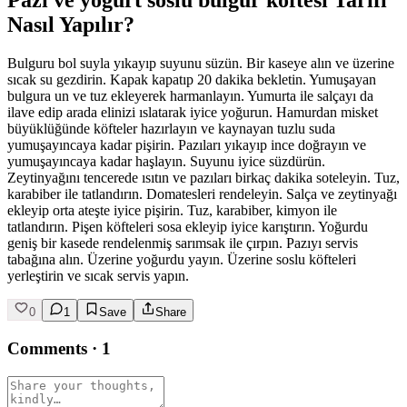
Pazı ve yoğurt soslu bulgur köftesi Tarifi
Nasıl Yapılır?
Bulguru bol suyla yıkayıp suyunu süzün. Bir kaseye alın ve üzerine
sıcak su gezdirin. Kapak kapatıp 20 dakika bekletin. Yumuşayan
bulgura un ve tuz ekleyerek harmanlayın. Yumurta ile salçayı da
ilave edip arada elinizi ıslatarak iyice yoğurun. Hamurdan misket
büyüklüğünde köfteler hazırlayın ve kaynayan tuzlu suda
yumuşayıncaya kadar pişirin. Pazıları yıkayıp ince doğrayın ve
yumuşayıncaya kadar haşlayın. Suyunu iyice süzdürün.
Zeytinyağını tencerede ısıtın ve pazıları birkaç dakika soteleyin. Tuz,
karabiber ile tatlandırın. Domatesleri rendeleyin. Salça ve zeytinyağı
ekleyip orta ateşte iyice pişirin. Tuz, karabiber, kimyon ile
tatlandırın. Pişen köfteleri sosa ekleyip iyice karıştırın. Yoğurdu
geniş bir kasede rendelenmiş sarımsak ile çırpın. Pazıyı servis
tabağına alın. Üzerine yoğurdu yayın. Üzerine soslu köfteleri
yerleştirin ve sıcak servis yapın.
0
1
Save
Share
Comments
·
1