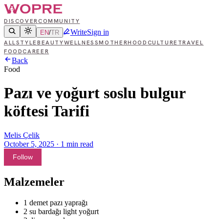
DISCOVER
COMMUNITY
Write
Sign in
EN
/
TR
ALL
STYLE
BEAUTY
WELLNESS
MOTHERHOOD
CULTURE
TRAVEL
FOOD
CAREER
Back
Food
Pazı ve yoğurt soslu bulgur
köftesi Tarifi
Melis Çelik
October 5, 2025
·
1
min read
Follow
Malzemeler
1 demet pazı yaprağı
2 su bardağı light yoğurt