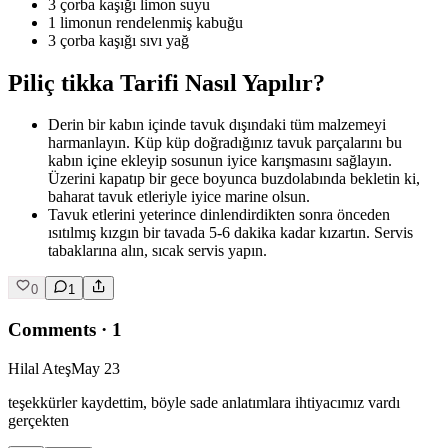
3 çorba kaşığı limon suyu
1 limonun rendelenmiş kabuğu
3 çorba kaşığı sıvı yağ
Piliç tikka Tarifi Nasıl Yapılır?
Derin bir kabın içinde tavuk dışındaki tüm malzemeyi
harmanlayın. Küp küp doğradığınız tavuk parçalarını bu
kabın içine ekleyip sosunun iyice karışmasını sağlayın.
Üzerini kapatıp bir gece boyunca buzdolabında bekletin ki,
baharat tavuk etleriyle iyice marine olsun.
Tavuk etlerini yeterince dinlendirdikten sonra önceden
ısıtılmış kızgın bir tavada 5-6 dakika kadar kızartın. Servis
tabaklarına alın, sıcak servis yapın.
0
1
Comments
·
1
Hilal Ateş
May 23
teşekkürler kaydettim, böyle sade anlatımlara ihtiyacımız vardı
gerçekten