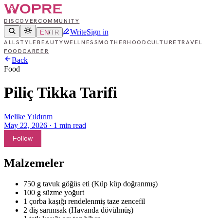
DISCOVER
COMMUNITY
Write
Sign in
EN
/
TR
ALL
STYLE
BEAUTY
WELLNESS
MOTHERHOOD
CULTURE
TRAVEL
FOOD
CAREER
Back
Food
Piliç Tikka Tarifi
Melike Yıldırım
May 22, 2026
·
1
min read
Follow
Malzemeler
750 g tavuk göğüs eti (Küp küp doğranmış)
100 g süzme yoğurt
1 çorba kaşığı rendelenmiş taze zencefil
2 diş sarımsak (Havanda dövülmüş)