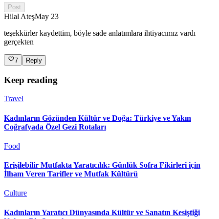
Post
Hilal Ateş
May 23
teşekkürler kaydettim, böyle sade anlatımlara ihtiyacımız vardı
gerçekten
7
Reply
Keep reading
Travel
Kadınların Gözünden Kültür ve Doğa: Türkiye ve Yakın
Coğrafyada Özel Gezi Rotaları
Food
Erişilebilir Mutfakta Yaratıcılık: Günlük Sofra Fikirleri için
İlham Veren Tarifler ve Mutfak Kültürü
Culture
Kadınların Yaratıcı Dünyasında Kültür ve Sanatın Kesiştiği