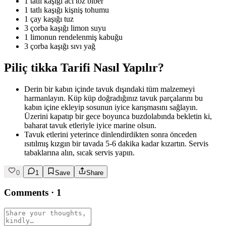
1 tatlı kaşığı acı toz biber
1 tatlı kaşığı kişniş tohumu
1 çay kaşığı tuz
3 çorba kaşığı limon suyu
1 limonun rendelenmiş kabuğu
3 çorba kaşığı sıvı yağ
Piliç tikka Tarifi Nasıl Yapılır?
Derin bir kabın içinde tavuk dışındaki tüm malzemeyi
harmanlayın. Küp küp doğradığınız tavuk parçalarını bu
kabın içine ekleyip sosunun iyice karışmasını sağlayın.
Üzerini kapatıp bir gece boyunca buzdolabında bekletin ki,
baharat tavuk etleriyle iyice marine olsun.
Tavuk etlerini yeterince dinlendirdikten sonra önceden
ısıtılmış kızgın bir tavada 5-6 dakika kadar kızartın. Servis
tabaklarına alın, sıcak servis yapın.
0
1
Save
Share
Comments
·
1