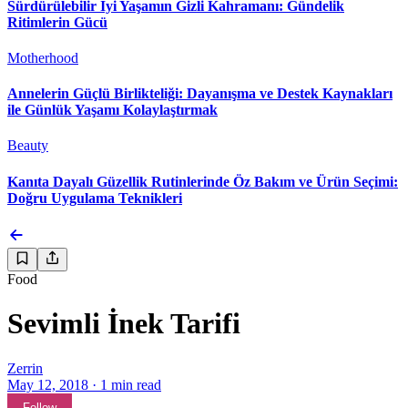
Sürdürülebilir İyi Yaşamın Gizli Kahramanı: Gündelik
Ritimlerin Gücü
Motherhood
Annelerin Güçlü Birlikteliği: Dayanışma ve Destek Kaynakları
ile Günlük Yaşamı Kolaylaştırmak
Beauty
Kanıta Dayalı Güzellik Rutinlerinde Öz Bakım ve Ürün Seçimi:
Doğru Uygulama Teknikleri
Food
Sevimli İnek Tarifi
Zerrin
May 12, 2018
·
1
min read
Follow