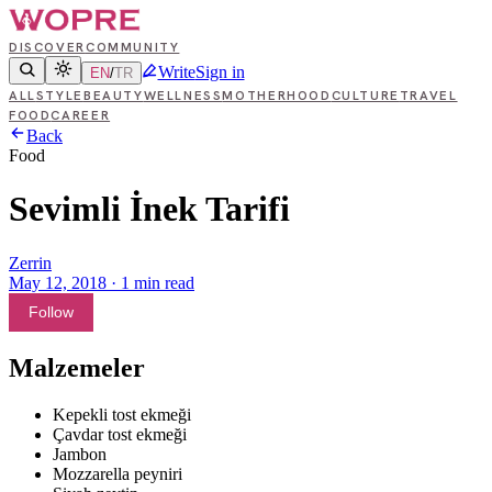
DISCOVER
COMMUNITY
Write
Sign in
EN
/
TR
ALL
STYLE
BEAUTY
WELLNESS
MOTHERHOOD
CULTURE
TRAVEL
FOOD
CAREER
Back
Food
Sevimli İnek Tarifi
Zerrin
May 12, 2018
·
1
min read
Follow
Malzemeler
Kepekli tost ekmeği
Çavdar tost ekmeği
Jambon
Mozzarella peyniri